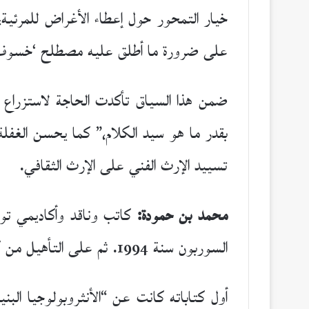
خيار التمحور حول إعطاء الأغراض للمرئية، ب
على ضرورة ما أطلق عليه مصطلح ‘خسوف 
ضمن هذا السياق تأكدت الحاجة لاستزراع ا
بقدر ما هو سيد الكلام،” كما يحسن الغفلة
تسييد الإرث الفني على الإرث الثقافي.
محمد بن حمودة:
السوربون سنة 1994. ثم على التأهيل من كلية الآداب بنمسيك في الدار البيضاء سنة 2006.