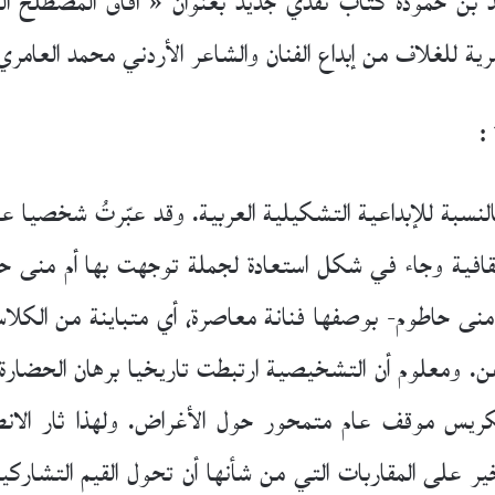
د بن حمودة كتاب نقدي جديد بعنوان « آفاق المصطلح ا
رية للغلاف من إبداع الفنان والشاعر الأردني محمد العامري
:
سبة للإبداعية التشكيلية العربية. وقد عبّرتُ شخصيا عن
قافية وجاء في شكل استعادة لجملة توجهت بها أم منى حا
منى حاطوم- بوصفها فنانة معاصرة، أي متباينة من الكلاس
. ومعلوم أن التشخيصية ارتبطت تاريخيا برهان الحضارة 
كريس موقف عام متمحور حول الأغراض. ولهذا ثار الا
ير على المقاربات التي من شأنها أن تحول القيم التشارك