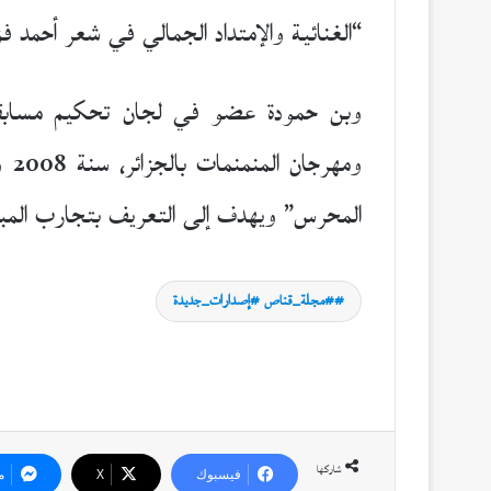
“الغنائية والإمتداد الجمالي في شعر أحمد فؤاد 
وبن حمودة عضو في لجان تحكيم مسابقا
المحرس” ويهدف إلى التعريف بتجارب المب
#مجلة_قناص #إصدارات_جديدة
شاركها
فيسبوك
‫X
م