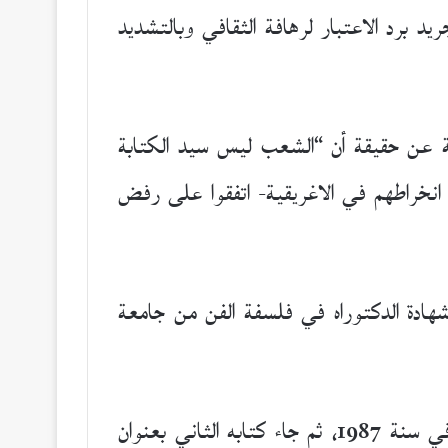
يد برد الاعتبار لرهافة الثقافي وبالتشديد
لة عن حقيقة أن “الشعب ليس سيد الكتابة
 انخراطهم في الاغريقية- اتفقوا على رفض
ن مواليد مدينة القيروان سنة 1958. حصل على شهادة الدكتوراه في فلسفة الفن من جامعة
أول كتاباته كانت عن “الأنثروبولوجيا البنيوية” من خلال قراءة أعمال كلود ليفي ستراوس ونشرت في سنة 1987، ثم جاء كتابه الثاني بعنوان