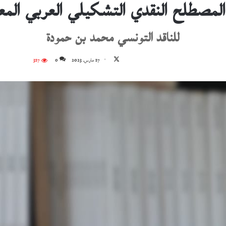
المصطلح النقدي التشكيلي العربي الم
للناقد التونسي محمد بن حمودة
تابع
17 مارس، 2023
0
317
على
X