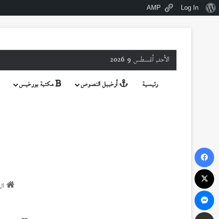
نبذة
AMP
Log In
عن
ووردبريس
الأحد, أغسطس 9 2026
رئيسية
أرخبيل النصوص
مكتبة بورخيس
فيسبوك
‫X
الر
ماسنجر
مشاركة عبر البريد