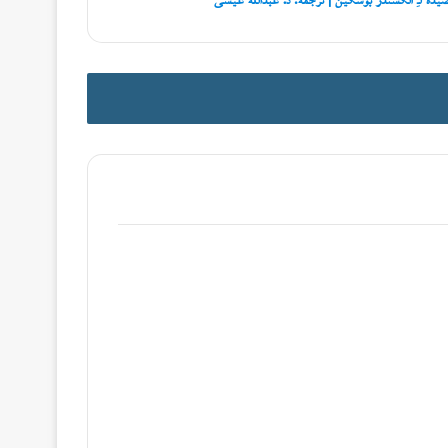
يدة لـِ ألكسندر بوشكين | ترجمة: د. عبدالله عيسى