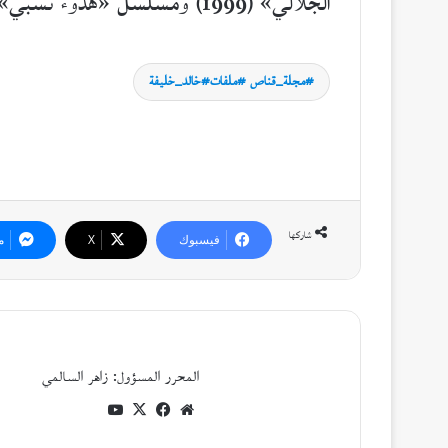
الجلالي» (1999) ومسلسل «هدوء نسبي» (2009).
مجلة_قناص #ملفات#خالد_خليفة
شاركها
فيسبوك
‫X
م
المحرر المسؤول: زاهر السالمي
موقع
فيسبوك
‫X
‫YouTube
الويب