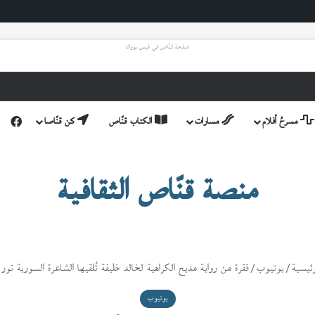
صفحة قنّاص في فيس بووك
فيس
مسرحُ أفلام
مسارات
الكتاب قنّاص
كن قنّاصا
منصة قنّاص الثقافية
ئيسية
/
يوتيوب
/
فقرة من رواية مديح الكراهية لخالد خليفة تُلقيها الشاعرة السورية نور
يوتيوب