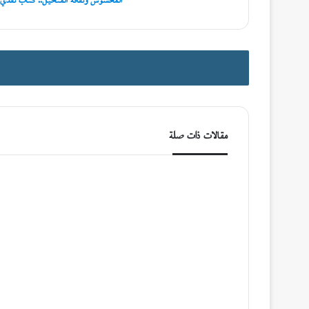
المحسوس وثقافة المتخيل.. كتاب نقدي 
ء
ة
ش
ع
مقالات ذات صلة
ر
ي
ة
م
ص