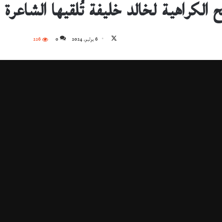
 الكراهية لخالد خليفة تُلقيها الشاعرة
تابع
6 يوليو، 2024
0
226
على
X