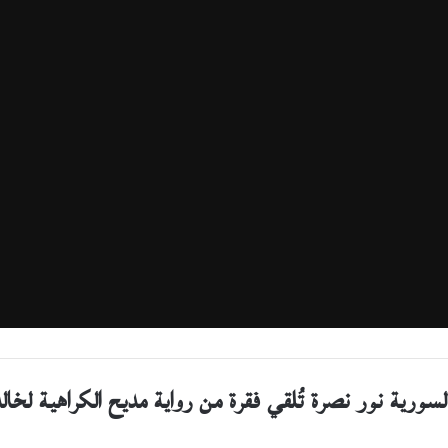
السورية نور نصرة تُلقي فقرة من رواية مديح الكراهية لخال