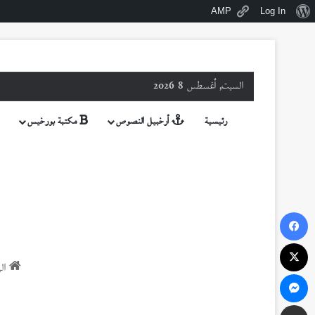
نبذة
AMP
Log In
عن
ووردبريس
السبت, أغسطس 8 2026
رئيسية
أرخبيل النصوص
مكتبة بورخيس
فيسبوك
‫X
الر
ماسنجر
مشاركة عبر البريد