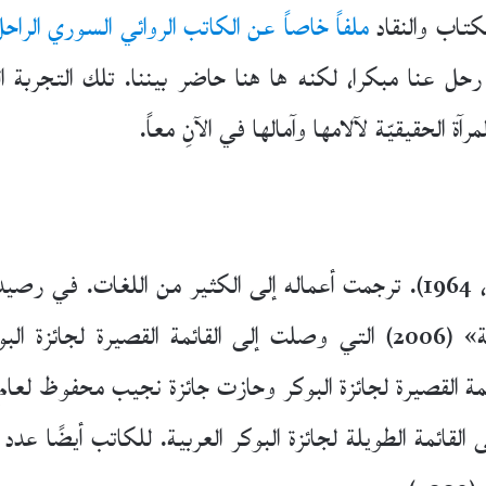
تاب والنقاد
ملفاً خاصاً عن الكاتب الروائي السوري الراح
حل عنا مبكرا، لكنه ها هنا حاضر بيننا. تلك التجربة الر
ة الحقيقيّة لآلامها وآمالها في الآنِ معاً.
«دفاتر القرباط» (2000)، «مديح الكراهية» (2006) التي وصلت إلى القا
20) التي أدرجت على القائمة الطويلة لجائزة البوكر العربية. للكاتب أ