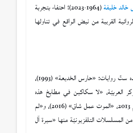
ل خالد خليفة
(1964-2023)؛ احتفاء بتجربة
وائية القريبة من نبض الواقع في تناولها
كاتب سيناريو وروائي سوري (مواليد حلب، 1964). ترجمت أعماله إلى الكثير من اللغات. في رصيده ستّ روايات: «حارس الخديعة» (1993)،
ئمة القصيرة لجائزة البوكر العربيّة، «لا سكاكين في مطابخ هذه
المدينة» (2013) التي وصلت أيضًا إلى القائمة القصيرة لجائزة البوكر وحازت جائزة نجيب محفوظ لعام 2013، «الموت عمل شاق» (2016)، و«لم
يضًا عدد من المسلسلات التلفزيونيّة منها «سيرة آل