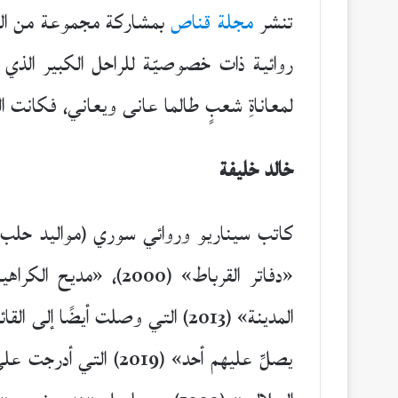
تنشر
مجلة قناص
بمشاركة مجموعة من الك
روائية ذات خصوصيّة للراحل الكبير الذي ر
لمعاناةِ شعبٍ طالما عانى ويعاني، فكانت المرآ
خالد خليفة
يصلِّ عليهم أحد» (19