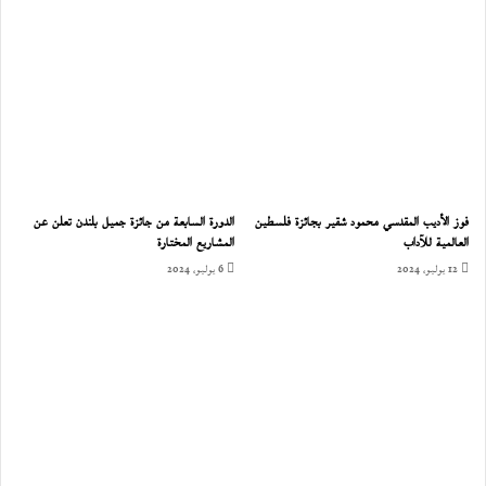
فوز الأديب المقدسي محمود شقير بجائزة فلسطين
الدورة السابعة من جائزة جميل بلندن تعلن عن
العالمية للآداب
المشاريع المختارة
12 يوليو، 2024
6 يوليو، 2024