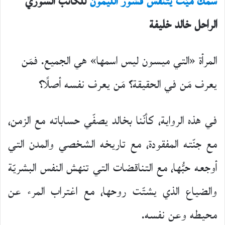
سمك ميّت يتنفّس قشور الليمون
للكاتب السوري
الراحل خالد خليفة
المرأة «التي ميسون ليس اسمها» هي الجميع. فمَن
يعرف مَن في الحقيقة؟ مَن يعرف نفسه أصلًا؟
في هذه الرواية، كأنّنا بخالد يصفّي حساباته مع الزمن،
مع جنّته المفقودة، مع تاريخه الشخصي والمدن التي
أوجعه حبُّها، مع التناقضات التي تنهش النفس البشريّة
والضياع الذي يشتّت روحها، مع اغتراب المرء عن
محيطه وعن نفسه.