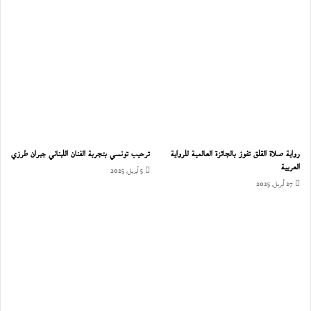
رواية صلاة القلق تفوز بالجائزة العالمية للرواية
ترحيب تونسي بتجربة الفنان اللبناني جبران طرزي
العربية
5 أبريل، 2025
27 أبريل، 2025