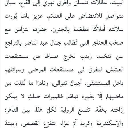
البيت. عائلات تتسلّق وأخرى تهوي إلى القاع. سباقٌ
متواصل للانقضاض على الغنائم. عزيز باشا يُورث
سلالته أملاكًا مطعّمة بالجنون. جنازته تتزامن مع
صخب الحناجر التي تُطالب جمال عبد الناصر بالتراجع
عن تنحّيه. زينب تخرج صباحًا من مستنقعات
العشش، لتغرق في مستنقعات المرضى وسوائلهم
داخل المستشفى. أجيالٌ تتوالى، ونادرًا ما تُفلت من
ماضيها، إلّا بطمره تمامًا، فالميراث صلبٌ لا يمكن
إزاحته بخفّة. تتّسع الرواية لكلّ هذا. بين القاهرة
والإسكندرية وقرية أمّ عزّام تتفرّع القصص، ويمتدّ