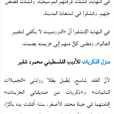
في النهاية، فشلت فرقتهم الموسيقيّة. وفشلت قصص
حبّهم. وفشلوا في استعادة المدينة.
في النهاية اكتشفوا أنّ «الترومبيت لا يكفي لتغيير
العالم»، ومضى كلٌّ منهم إلى هزيمته بصمت.
منزل الذكريات
للأديب الفلسطيني محمود شقير
لأنّ الفقد شاسع، يُطيل بطلا روايتَي «الجميلات
النائمات» و«ذكريات عن صديقاتي الحزينات»
إقامتهما في حياة محمّد الأصغر. سناء أفلتت يده باكرًا.