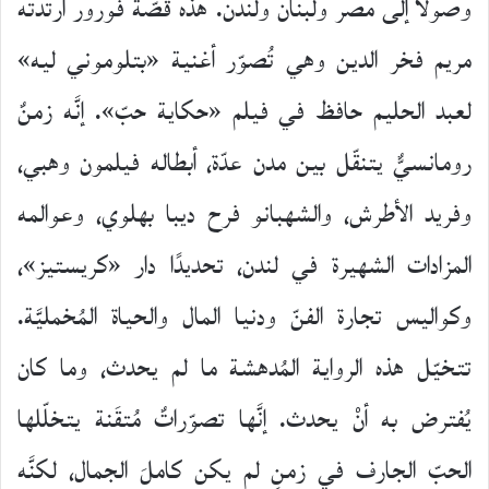
وصولًا إلى مصر ولبنان ولندن. هذه قصّة فورور ارتدته
مريم فخر الدين وهي تُصوّر أغنية «بتلوموني ليه»
لعبد الحليم حافظ في فيلم «حكاية حبّ». إنَّه زمنٌ
رومانسيٌّ يتنقّل بين مدن عدّة، أبطاله فيلمون وهبي،
وفريد الأطرش، والشهبانو فرح ديبا بهلوي، وعوالمه
المزادات الشهيرة في لندن، تحديدًا دار «كريستيز»،
وكواليس تجارة الفنّ ودنيا المال والحياة المُخمليَّة.
تتخيّل هذه الرواية المُدهشة ما لم يحدث، وما كان
يُفترض به أنْ يحدث. إنَّها تصوّراتٌ مُتقَنة يتخلّلها
الحبّ الجارف في زمنٍ لم يكن كاملَ الجمال، لكنَّه