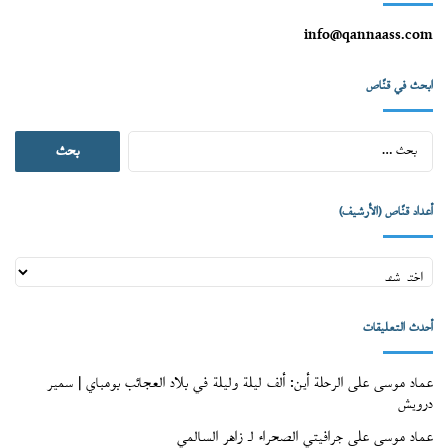
info@qannaass.com
ابحث في قنّاص
البحث
عن:
أعداد قنّاص (الأرشيف)
أعداد
قنّاص
(الأرشيف)
أحدث التعليقات
عماد موسى
على
الرحلة أين: ألف ليلة وليلة في بلاد العجائب بومباي | سمير
درويش
عماد موسى
على
جرافيتي الصحراء لـ زاهر السالمي