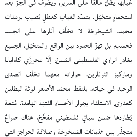
غيابها يظلّ عالقًا على السرير، ويطوف في الجوّ بعد
استحمامٍ متخيّل. يتمدّد الغياب كعطلٍ يُصيب يوميّات
محمد. الشيخوخة لا تخلّف آثارها على الجسد
فحسب، بل تهزّ الحدود بين الواقع والمتخيّل. الجميع
يغادر الراوي الفلسطيني المُسنّ، إلّا عجوزَي كاواباتا
وماركيز الثرثارين. حواراته معهما تخلّف الصدى
الوحيد في حياته. يلتقط محمّد الأصغر لوثة البطلين
كعدوى، الاستلقاء بجوار الأجساد الفتيّة الهامدة. مُتعة
يُطاردها ضمن سياقٍ فلسطيني مفخّخ. هناك صراعٌ
متجذّر بين هذيانات الشيخوخة وصلافة الحواجز التي