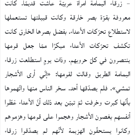
– زرقاء اليمامة امرأة عربيّة عاشت قديمًا. كانت
معروفة بقوّة بصر خارقة وكانت قبيلتها تستعملها
لاستطلاع تحرّكات الأعداء. بفضل بصرها الخارق كانت
تكشف تحرّكات الأعداء مبكرًا ممّا جعل قومها
ينتصرون في كلّ حروبهم. وذات يومٍ استطلعت زرقاء
اليمامة الطريق وقالت لقومها: «إنّي أرى الأشجار
تمشي». فلم يصدّقها أحد. سخر الناس منها واتّهموها
بأنّها كبرت وخرفت ثمّ تبيّن بعد ذلك أنّ الأعداء غطّوا
أنفسهم بغصون الأشجار وهجموا على قومها وهزموهم
وكانوا يستحقّون الهزيمة لأنّهم لم يصدّقوا زرقاء