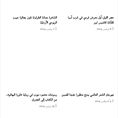
حجر الليل: أول معرض فردي في غرب آسيا
الشاعرة جمانة الطراونة تفوز بجائزة حبيب
للفنّانة كانديس لين
الزيودي الأردنيّة
6 نوفمبر، 2024
1 نوفمبر، 2024
مهرجان الشعر العالمي يمنح منظورا جديدا للصين
رسومات محمود ديوب في رواية «ثورة البهائم»..
من الكتاب إلى الجدران
4 أغسطس، 2024
29 يوليو، 2024