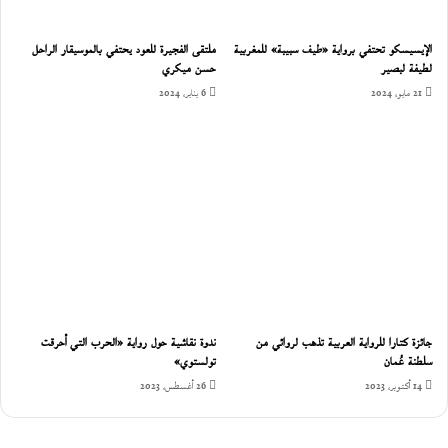
الإيسيسكو تحتفي برواية «طيف سبيبة» للمغربية
ملتقى الفجيرة للعود يحتفي بالموسيقار الراحل
لطيفة لبصير
حسن ميكري
21 مايو، 2024
6 يناير، 2024
جائزة كتارا للرواية العربية تذهب لروائي من
ندوة نقاشية حول رواية «الحرب التي أحرقت
سلطنة عُمان‎
تولستوي»
14 أكتوبر، 2023
26 أغسطس، 2023