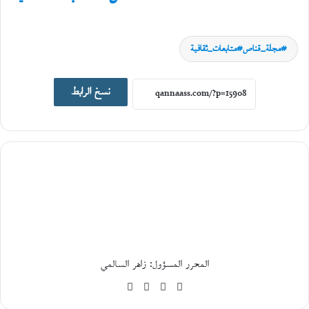
مجلة_قناص#متابعات_ثقافية
نسخ الرابط
أخبار ثقافية
12
أغسطس،
2025
م
ؤ
ت
م
ر
«
م
المحرر المسؤول: زاهر السالمي
ر
موقع
فيسبوك
‫X
‫YouTube
ج
ع
الويب