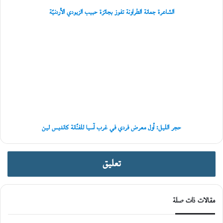
ل
الشاعرة جمانة الطراونة تفوز بجائزة حبيب الزيودي الأردنيّة
ت
ج
حجر
ر
الليل:
ي
أول
ب
معرض
»
فردي
في
غرب
آسيا
للفنّانة
كانديس
حجر الليل: أول معرض فردي في غرب آسيا للفنّانة كانديس لين
لين
تعليق
مقالات ذات صلة