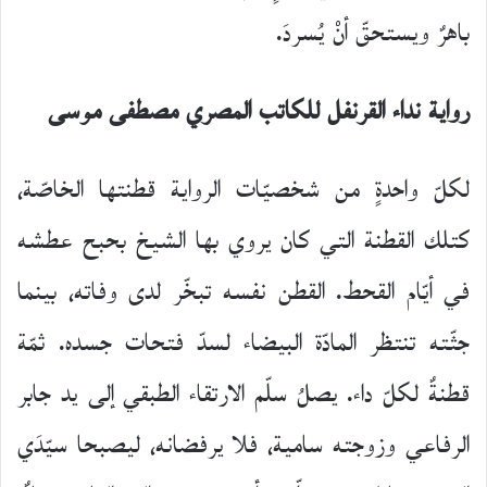
باهرٌ ويستحقّ أنْ يُسردَ.
رواية
نداء
القرنفل
للكاتب
المصري
مصطفى
موسى
لكلّ واحدةٍ من شخصيّات الرواية قطنتها الخاصّة،
كتلك القطنة التي كان يروي بها الشيخ بحبح عطشه
في أيّام القحط. القطن نفسه تبخّر لدى وفاته، بينما
جثّته تنتظر المادّة البيضاء لسدّ فتحات جسده. ثمّة
قطنةٌ لكلّ داء. يصلُ سلّم الارتقاء الطبقي إلى يد جابر
الرفاعي وزوجته سامية، فلا يرفضانه، ليصبحا سيّدَي