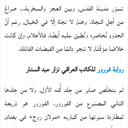
تسوّر مدينة القدس، وبين العجز والسخرية… صراعٌ
من أجل النجاة. وهنا، لا نجاة إلّا في الخيال، رغم أنّ
الحدود تُحاصره وتُطبق عليه أيضًا. فالأحلام، وإن كانت
خلاصًا مؤقّتًا، لا تنجو دائمًا من القبضات القاتلة.
رواية فورور
للكاتب العراقي نزار عبد الستار
لم يتخلّص صابر من جِلد أُمّه الأوّل، ولا من جِلدها
الثاني المصنوع من الفورور. الفورور هو ذريعة
لمطاردة سيرتها من كباريه «مولان روج» في بغداد،