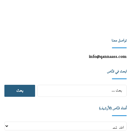
تواصل معنا
info@qannaass.com
ابحث في قنّاص
البحث
عن:
أعداد قنّاص (الأرشيف)
أعداد
قنّاص