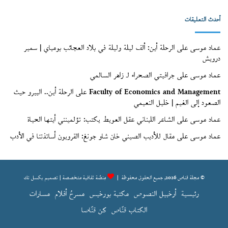
(الأرشيف)
أحدث التعليقات
عماد موسى
على
الرحلة أين: ألف ليلة وليلة في بلاد العجائب بومباي | سمير
درويش
عماد موسى
على
جرافيتي الصحراء لـ زاهر السالمي
Faculty of Economics and Management
على
الرحلة أين.. البيرو حيث
الصعود إلى الغيم | خليل النعيمي
عماد موسى
على
الشاعر اللبناني عقل العويط يكتب: تؤلمينني أيتها الحياة
عماد موسى
على
مقال للأديب الصيني خان شاو جونغ: القرويون أساتذتنا في الأدب
© مجلة قناص 2026, جميع الحقوق محفوظة |
مِنصّة ثقافية متخصصة | تصميم
بكسل تك
رئيسية
أرخبيل النصوص
مكتبة بورخيس
مسرحُ أفلام
مسارات
الكتاب قنّاص
كن قنّاصا