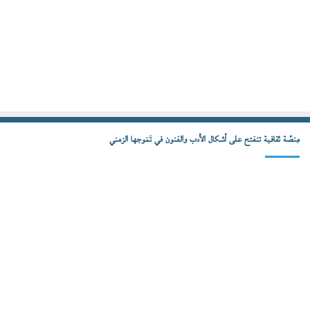
مِنصّة ثقافية تنفتح على أشكال الأدب والفنون في تَمَوجها الزمني