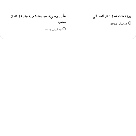
رواية «عتمة» لِـ عادل الحمداني
«أسير وحدي» مجموعة شعرية جديدة لِـ لقمان
محمود
17 فبراير، 2024
17 فبراير، 2024