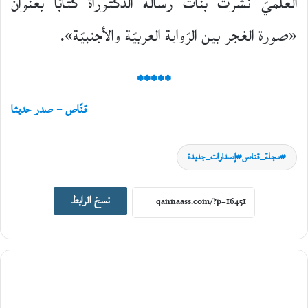
العلميّ نشرت بنات رسالة الدّكتوراة كتابًا بعنوان
«صورة الغجر بين الرّواية العربيّة والأجنبيّة».
*****
قنّاص – صدر حديثا
مجلة_قناص#إصدارات_جديدة
اصدارات جديدة
نسخ الرابط
19
يونيو،
2026
ا
ل
ت
ا