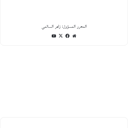
ر
ي
خ
ا
ل
المحرر المسؤول: زاهر السالمي
ا
ج
موقع
فيسبوك
‫X
‫YouTube
ت
الويب
م
ا
ع
ي
و
ا
ل
س
ي
ا
س
ي
ل
ق
ب
قصة
ي