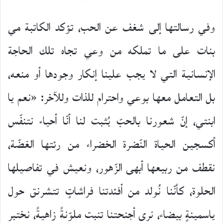
وفي رسالتها إلى شغف عن الحب، تؤكد الكاتبة مي
بنات على ما تملكه من وعي تجاه تلك الحاجة
الإنسانية التي لا يجب علينا إنكار وجودها أو منعه،
بل التعامل معها بوعي واحترام للذات وللآخر: «نعم يا
ابنتي، إنّ شعورنا بالحبّ يُثبت لنا أنّا أحياء نتنفّس
أكسجين الحياة النّضرة الخضراء من رئتها الغضّة،
نقطف من ربيعها أبهى الزّهور، ونعيش في تفاصيلها
الحلوة، كأنّنا نُولد من أفئدتنا فراشاتٍ تتشرنق حول
ياسمينةٍ بيضاء، نرى أجنحتنا تنبت ملوّنةً زاهيةً، نختبر