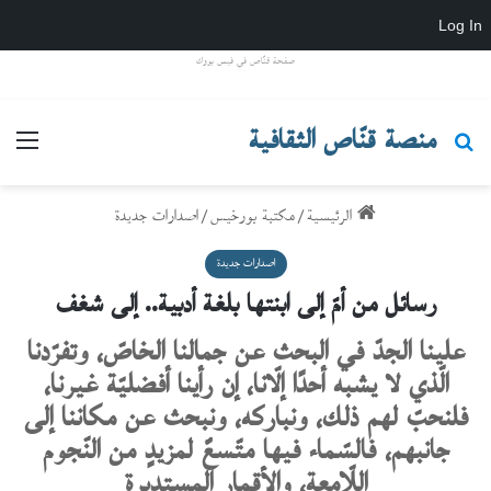
Log In
صفحة قنّاص في فيس بووك
منصة قنّاص الثقافية
بحث عن
القائ
الرئيسية
/
مكتبة بورخيس
/
اصدارات جديدة
اصدارات جديدة
رسائل من أمّ إلى ابنتها بلغة أدبية.. إلى شغف
علينا الجدّ في البحث عن جمالنا الخاصّ، وتفرّدنا
الّذي لا يشبه أحدًا إلّانا، إن رأينا أفضليّة غيرنا،
فلنحبّ لهم ذلك، ونباركه، ونبحث عن مكاننا إلى
جانبهم، فالسّماء فيها متّسعٌ لمزيدٍ من النّجوم
اللّامعة، والأقمار المستديرة