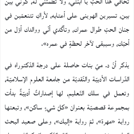
تخافي هذا الحبّ يا ابنتي، ولا تطمئنّي له، كوني بين
بين، تسيرين الهوينى على أعتابه، لأراكِ تتنعمّين في
جنان الحبّ طوال عمرك، وتأكّدي أنّي ووالدك أوّل من
أحبّك، وسيبقى لآخر لحظةٍ في عمره».
يذكر أنّ د. ميّ بنات حاصلة على درجة الدّكتوراه في
الدّراسات الأدبيّة والنّقديّة من جامعة العلوم الإسلاميّة،
وتعمل في سلك التّعليم، لها إصداراتٌ أدبيّةٌ بدأت
بمجموعة قصصيّة بعنوان «كلّ شيءٍ ساكن»، وتبعتها
رواية «مهرة»، ثمّ رواية «إليك»، وعلى صعيد البحث