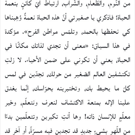
من النّوم، والطّعام، والشّراب، ارتباط أيّ كائنٍ بنعمة
الحياة؛ فاذكري يا صغيرتي أنّ هذه الحياة نعمةٌ وُهِبناها
كي نحفظها بالحمد، وتلمّس مواطن الفرح». مؤكدة
في هذا السياق: «معنى أن تجدي لذاتك مكانًا في
الحياة، يعني أن تكوني على ضمن الأحياء. لا زلتِ
تكتشفين العالم الصّغير من حولك، تجدّين في لمس
كلّ ما يحيط بك، وتختبرينه بحوّاسك، إنّما يغدق
علينا الإله بمتعة الاكتشاف لنعرف ونتعلّم، وخير
معلّمٍ للإنسان ذاته! وها أنتِ تكبرين وتتعلّمين بدءًا
من اللّهو بشيءٍ جديدٍ قد تجدين فيه مسرّةً، أو آخر قد