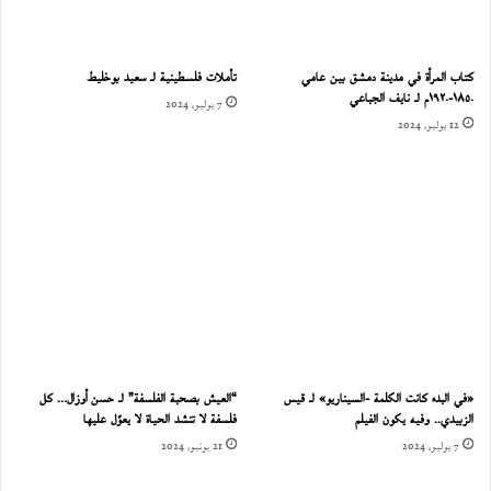
كتاب المرأة في مدينة دمشق بين عامي
تأملات فلسطينية لـ سعيد بوخليط
١٨٥٠-١٩٢٠م لـ نايف الجباعي
7 يوليو، 2024
12 يوليو، 2024
«في البدء كانت الكلمة -السيناريو» لـ قيس
“العيش بصحبة الفلسفة” لـ حسن أوزال… كل
الزبيدي.. وفيه يكون الفيلم
فلسفة لا تنشد الحياة لا يعوّل عليها
7 يوليو، 2024
21 يونيو، 2024