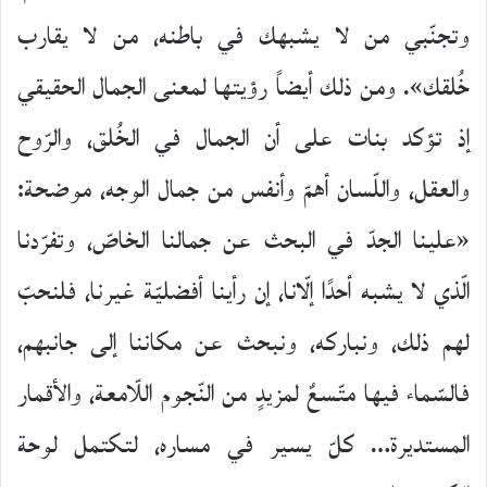
وتجنّبي من لا يشبهك في باطنه، من لا يقارب
خُلقك». ومن ذلك أيضاً رؤيتها لمعنى الجمال الحقيقي
إذ تؤكد بنات على أن الجمال في الخُلق، والرّوح
والعقل، واللّسان أهمّ وأنفس من جمال الوجه، موضحة:
«علينا الجدّ في البحث عن جمالنا الخاصّ، وتفرّدنا
الّذي لا يشبه أحدًا إلّانا، إن رأينا أفضليّة غيرنا، فلنحبّ
لهم ذلك، ونباركه، ونبحث عن مكاننا إلى جانبهم،
فالسّماء فيها متّسعٌ لمزيدٍ من النّجوم اللّامعة، والأقمار
المستديرة… كلّ يسير في مساره، لتكتمل لوحة