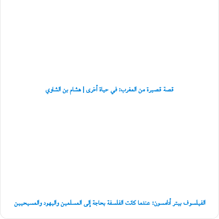
قصيرة
ل
ة
من
ب
المغرب:
ن
في
ي
حياة
ب
أخرى
و
|
ع
هشام
ل
بن
ي
قصة قصيرة من المغرب: في حياة أخرى | هشام بن الشاوي
الشاوي
ا
ل
الفيلسوف
عُ
بيتر
م
أدامسون:
ا
عندما
ن
كانت
ي
الفلسفة
ة
بحاجة
إلى
المسلمين
واليهود
الفيلسوف بيتر أدامسون: عندما كانت الفلسفة بحاجة إلى المسلمين واليهود والمسيحيين
والمسيحيين