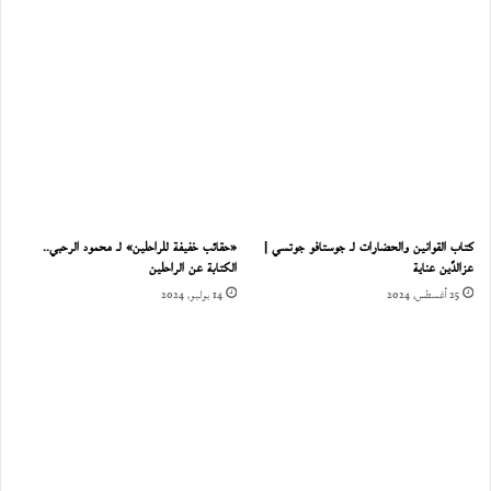
كتاب القوانين والحضارات لـ جوستافو جوتسي |
«حقائب خفيفة للراحلين» لـ محمود الرحبي..
عزالدّين عناية
الكتابة عن الراحلين
25 أغسطس، 2024
14 يوليو، 2024