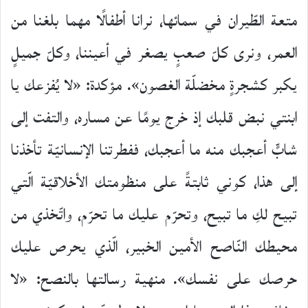
متعة الطّيران في سمائها، نرانا أطفالًا مهما بلغنا من
العمر، ونرى كلّ صعبٍ يصغر في أعيننا، وكلّ جميلٍ
يكبر كشجرةٍ مخضلّة الغصون». مؤكدة: «لا يُفزعك يا
ابنتي نبض قلبك إذ خرج يومًا عن مساره، والتفت إلى
شابٍّ أعجبك منه ما أعجبك، ففطرتنا الإنسانيّة تأخذنا
إلى هذا، كوني ثابتةً على منظومتك الأخلاقيّة الّتي
تبيح لكِ ما تبيح، وتحرّم عليك ما تحرّم، واتّخذي من
محيطك النّاصح الأمين الخبير، الّذي يحرص عليك
حرصك على نفسك». منهية رسالتها بالنصح: «لا