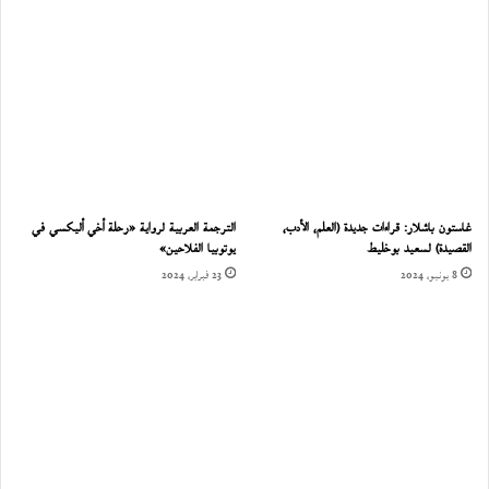
غاستون باشلار: قراءات جديدة (العلم، الأدب،
الترجمة العربية لرواية «رحلة أخي أليكسي في
القصيدة) لسعيد بوخليط
يوتوبيا الفلاحين»
8 يونيو، 2024
23 فبراير، 2024