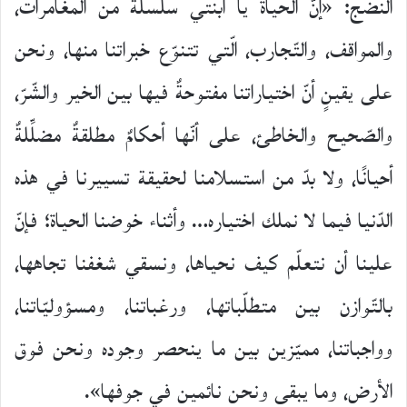
النضج: «إنّ الحياة يا ابنتي سلسلةٌ من المغامرات،
والمواقف، والتّجارب، الّتي تتنوّع خبراتنا منها، ونحن
على يقينٍ أنّ اختياراتنا مفتوحةٌ فيها بين الخير والشّرّ،
والصّحيح والخاطئ، على أنّها أحكامٌ مطلقةٌ مضلِّلةٌ
أحيانًا، ولا بدّ من استسلامنا لحقيقة تسييرنا في هذه
الدّنيا فيما لا نملك اختياره… وأثناء خوضنا الحياة؛ فإنّ
علينا أن نتعلّم كيف نحياها، ونسقي شغفنا تجاهها،
بالتّوازن بين متطلّباتها، ورغباتنا، ومسؤوليّاتنا،
وواجباتنا، مميّزين بين ما ينحصر وجوده ونحن فوق
الأرض، وما يبقى ونحن نائمين في جوفها».