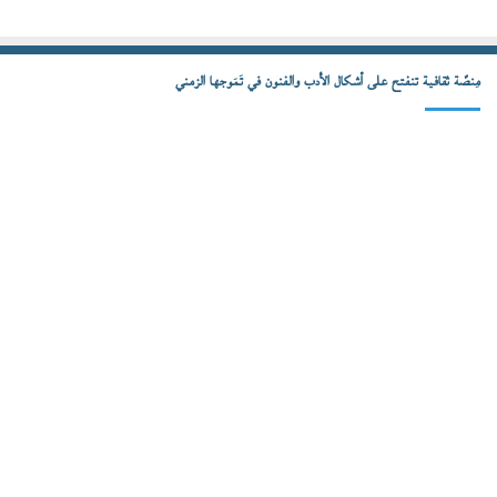
مِنصّة ثقافية تنفتح على أشكال الأدب والفنون في تَمَوجها الزمني