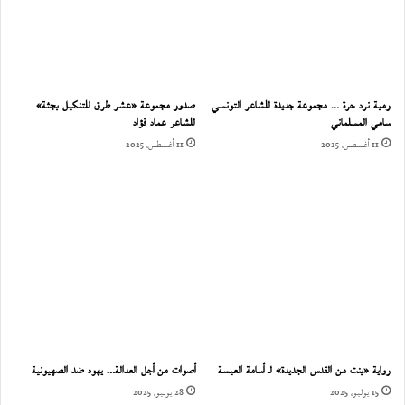
رمية نرد حرة … مجموعة جديدة للشاعر التونسي
صدور مجموعة «عشر طرق للتنكيل بجثة»
سامي المسلماني
للشاعر عماد فؤاد
11 أغسطس، 2025
11 أغسطس، 2025
رواية «بنت من القدس الجديدة» لـ أسامة العيسة
أصوات من أجل العدالة… يهود ضد الصهيونية
15 يوليو، 2025
28 يونيو، 2025