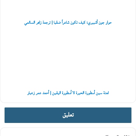
صَعْبا
و
|
ع
ترجمة
ل
زاهر
ي
حوار جون أشبيري: كيف تكون شاعراً صَعْبا | ترجمة زاهر السالمي
السالمي
ا
ل
لعنة
عُ
سين
م
أسطورة
ا
الحيرة
ن
لا
ي
أسطورة
ة
اليقين
|
أحمد
عمر
لعنة سين أسطورة الحيرة لا أسطورة اليقين | أحمد عمر زعبار
زعبار
تعليق