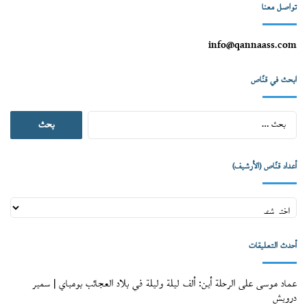
تواصل معنا
info@qannaass.com
ابحث في قنّاص
البحث
عن:
أعداد قنّاص (الأرشيف)
أعداد
قنّاص
(الأرشيف)
أحدث التعليقات
عماد موسى
على
الرحلة أين: ألف ليلة وليلة في بلاد العجائب بومباي | سمير
درويش