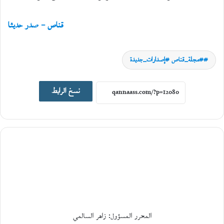
قناص – صدر حديثا
#مجلة_قناص #إصدارات_جديدة
اصدارات جديدة
نسخ الرابط
19
يونيو،
2026
ا
ل
ت
ا
ر
ي
خ
ا
ل
المحرر المسؤول: زاهر السالمي
ا