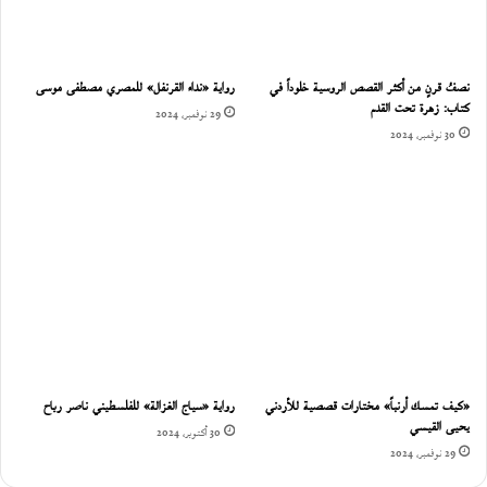
نصفُ قرنٍ من أكثر القصص الروسية خلوداً في
رواية «نداء القرنفل» للمصري مصطفى موسى
كتاب: زهرة تحت القدم
29 نوفمبر، 2024
30 نوفمبر، 2024
«كيف تمسك أرنباً» مختارات قصصية للأردني
رواية «سياج الغزالة» للفلسطيني ناصر رباح
يحيى القيسي
30 أكتوبر، 2024
29 نوفمبر، 2024