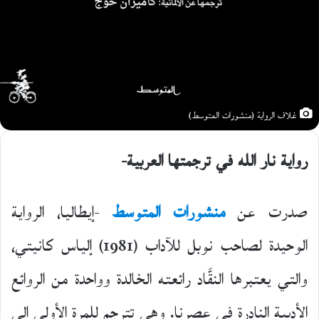
غلاف الرواية (منشورات المتوسط)
رواية نار الله في ترجمتها العربية-
صدرت عن
منشورات المتوسط
-إيطاليا، الرواية
الوحيدة لصاحب نوبل للآداب (1981) إلياس كانيتي،
والتي يعتبرها النقَّاد رائعته الخالدة وواحدة من الروائع
الأدبية النادرة في عصرنا. وهي تترجم للمرة الأولى إلى