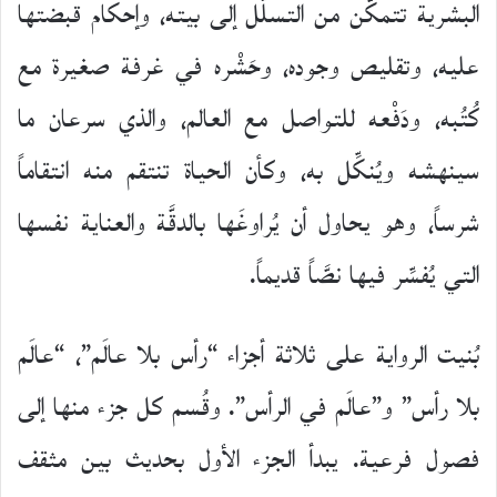
البشرية تتمكَّن من التسلُّل إلى بيته، وإحكام قبضتها
عليه، وتقليص وجوده، وحَشْره في غرفة صغيرة مع
كُتُبه، ودَفْعه للتواصل مع العالم، والذي سرعان ما
سينهشه ويُنكِّل به، وكأن الحياة تنتقم منه انتقاماً
شرساً، وهو يحاول أن يُراوغَها بالدقَّة والعناية نفسها
التي يُفسِّر فيها نصَّاً قديماً.
بُنيت الرواية على ثلاثة أجزاء “رأس بلا عالَم”، “عالَم
بلا رأس” و”عالَم في الرأس”. وقُسم كل جزء منها إلى
فصول فرعية. يبدأ الجزء الأول بحديث بين مثقف