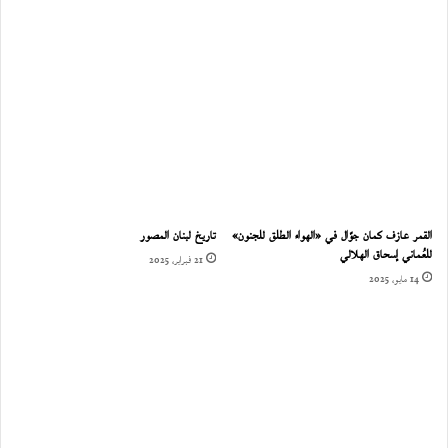
القمر عازف كمان جوّال في «الهواء الطلق للجنون»
تاريخ لبنان المصور
للعُماني إسحاق الهلالي
21 فبراير، 2025
14 مايو، 2025