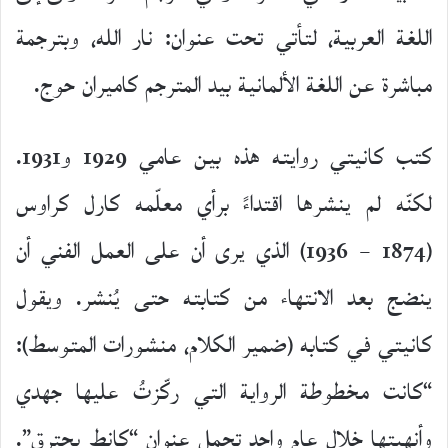
اللغة العربية، لتأتي تحت عنوان: نار الله، وبترجمة
مباشرة عن اللغة الألمانية بيد المترجم كاميران حوج.
كتب كانيتي روايته هذه بين عامي 1929 و1931.
لكنّه لم ينشرها اقتداءً برأي معلّمه كارل كراوس
(1874 – 1936) الذي يرى أن على العمل الفني أن
ينضج بعد الانتهاء من كتابته حتى يُنشر. ويقول
كانيتي في كتابه (ضمير الكلام، منشورات المتوسط):
“كانت مخطوطة الرواية التي ركّزتُ عليها جهدي
وأنهيتها خلال عام واحد تحمل عنوان “كانط يحترق”.