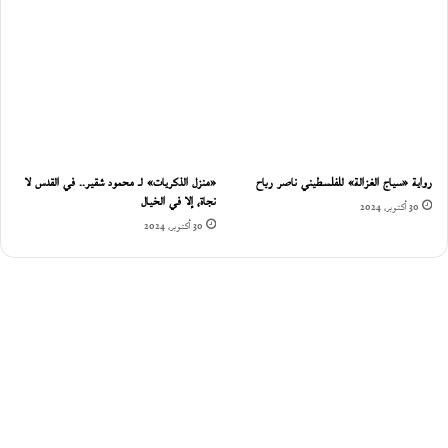
رواية «سياج الغزالة» للفلسطيني ناصر رباح
«منزل الذكريات» لـ محمود شقير.. في القدس لا
نجاة، إلا في الخيال
30 أكتوبر، 2024
30 أكتوبر، 2024