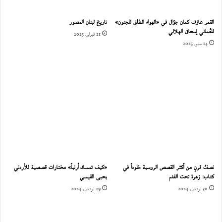
القمر عازف كمان جوّال في «الهواء الطلق للجنون»
تاريخ لبنان المصور
للعُماني إسحاق الهلالي
21 فبراير، 2025
14 مايو، 2025
نصفُ قرنٍ من أكثر القصص الروسية خلوداً في
«كيف تمسك أرنباً» مختارات قصصية للأردني
كتاب: زهرة تحت القدم
يحيى القيسي
30 نوفمبر، 2024
29 نوفمبر، 2024