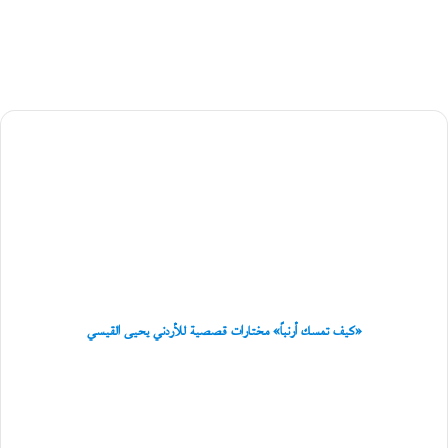
ي
ا
س
ي
ل
ق
ب
«كيف
ي
تمسك
ل
ة
أرنباً»
ب
مختارات
ن
قصصية
ي
للأردني
ب
يحيى
و
القيسي
ع
ل
ي
«كيف تمسك أرنباً» مختارات قصصية للأردني يحيى القيسي
ا
ل
كوميديا
عُ
سوداء
م
ساخرة
ا
في
ن