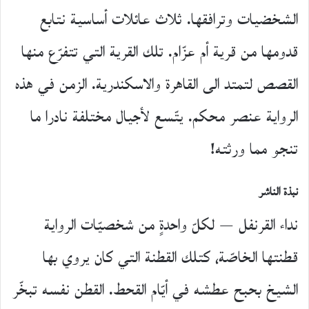
الشخضيات وترافقها. ثلاث عائلات أساسية نتابع
قدومها من قرية أم عزّام. تلك القرية التي تتفرّع منها
القصص لتمتد الى القاهرة والاسكندرية. الزمن في هذه
الرواية عنصر محكم. يتّسع لأجيال مختلفة نادرا ما
تنجو مما ورثته!
نبذة الناشر
نداء القرنفل — لكلّ واحدةٍ من شخصيّات الرواية
قطنتها الخاصّة، كتلك القطنة التي كان يروي بها
الشيخ بحبح عطشه في أيّام القحط. القطن نفسه تبخّر