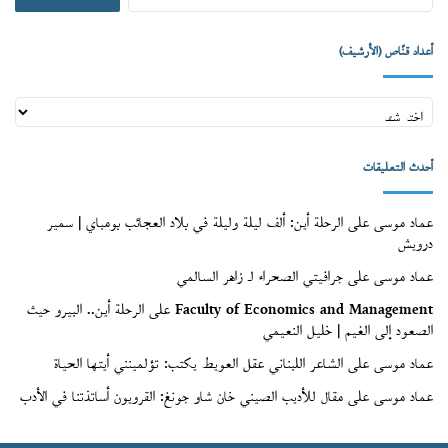
عن:
أعداد قنّاص (الأرشيف)
أعداد
قنّاص
(الأرشيف)
أحدث التعليقات
عماد موسى
على
الرحلة أين: ألف ليلة وليلة في بلاد العجائب بومباي | سمير
درويش
عماد موسى
على
جرافيتي الصحراء لـ زاهر السالمي
Faculty of Economics and Management
على
الرحلة أين.. البيرو حيث
الصعود إلى الغيم | خليل النعيمي
عماد موسى
على
الشاعر اللبناني عقل العويط يكتب: تؤلمينني أيتها الحياة
عماد موسى
على
مقال للأديب الصيني خان شاو جونغ: القرويون أساتذتنا في الأدب