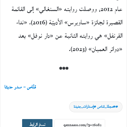
عام 2012، ووصلت روايته «السنغالي» إلى القائمة
القصيرة لجائزة «ساويرس» الأدبيّة (2016). «نداء
القرنفل» هي روايته الثانية عن «دار نوفل» بعد
«دوائر العميان» (2023).
***
قنّاص – صدر حديثا
#مجلة_قناص #إصدارات_جديدة
اصدارات جديدة
نسخ الرابط