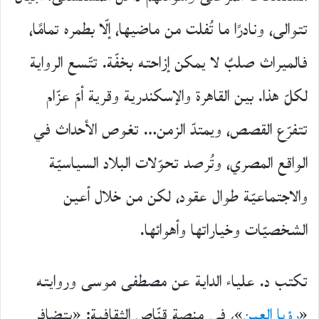
تتوالى، ونادرًا ما تُفلت من ماضيها، إلّا بطمره تمامًا،
فالميراث صلبٌ لا يمكن إزاحته بخفّة. تتّسع الرواية
لكلّ هذا. بين القاهرة والإسكندرية وقرية أمّ عزّام
تتفرّع القصص، ويمتدّ الزمن… تغوص الأحداث في
الواقع المصري، وتُرصد تحوّلات البلاد السياسيّة
والاجتماعيّة طوال عقود، لكن من خلال أعين
الشخصيّات وخياراتها وأهوائها.
تكتب د. علياء الداية عن مصطفى موسى وروايته
«
رؤيا العين
»، في منصة قنّاص الثقافية: «يتضافر