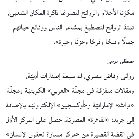
مكوّنا الأحلام والروائح ليصوغا ذاكرة المكان الشعبي،
تمتدّ الروائح لتصطبغ بمشاعر الناس ووقائع حياتهم
جمالًا وقبحًا وفرحًا وحزنًا وحيرة».
مصطفى موسى
روائي وقاصّ مصري، له سبعة إصدارات أدبيّة،
ومقالات متفرّقة في مجلّة «العربي» الكويتيّة ومجلّة
«تراث» الإماراتيّة و«أوكسجين» الإلكترونيّة بالإضافة
إلى جريدة «القاهرة» المصريّة. حصل على المركز الأوّل
في القصّة القصيرة من «مركز مساواة لحقوق الإنسان»