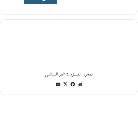
19
يونيو،
2026
ا
ل
ت
ا
ر
ي
خ
ا
ل
المحرر المسؤول: زاهر السالمي
ا
ج
موقع
فيسبوك
‫X
‫YouTube
ت
الويب
م
ا
ع
ي
و
ا
ل
س