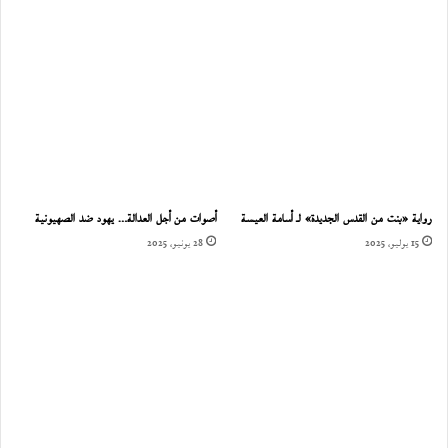
رواية «بنت من القدس الجديدة» لـ أسامة العيسة
أصوات من أجل العدالة… يهود ضد الصهيونية
15 يوليو، 2025
28 يونيو، 2025