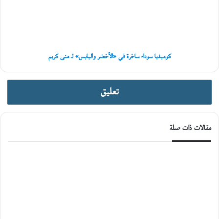
«الأخضر
ي
واليابس»
ة
لـ
منى
كريم
كوميديا سوداء ساخرة في «الأخضر واليابس» لـ منى كريم
تعليق
مقالات ذات صلة