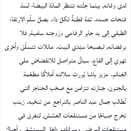
لدى وفاته، بينما جثّته تنتظر المادّة البيضاء لسدّ
فتحات جسده. ثمّة قطنةٌ لكلّ داء. يصلُ سلّم الارتقاء
الطبقي إلى يد جابر الرفاعي وزوجته سامية، فلا
يرفضانه، ليصبحا سيّدَي البيت. عائلات تتسلّق وأخرى
تهوي إلى القاع. سباقٌ متواصل للانقضاض على
الغنائم. عزيز باشا يُورث سلالته أملاكًا مطعّمة
بالجنون. جنازته تتزامن مع صخب الحناجر التي
تُطالب جمال عبد الناصر بالتراجع عن تنحّيه. زينب
تخرج صباحًا من مستنقعات العشش، لتغرق في
مستنقعات المرضى وسوائلهم داخل المستشفى. أجيالٌ