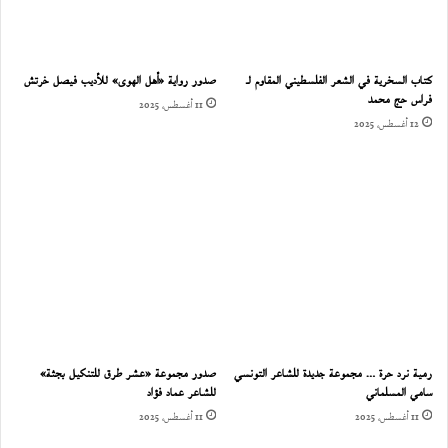
كتاب السخرية في الشعر الفلسطيني المقاوم لـ
صدور رواية «أهل الهوى» للأديب فيصل خرتش
فراس حج محمد
11 أغسطس، 2025
12 أغسطس، 2025
رمية نرد حرة … مجموعة جديدة للشاعر التونسي
صدور مجموعة «عشر طرق للتنكيل بجثة»
سامي المسلماني
للشاعر عماد فؤاد
11 أغسطس، 2025
11 أغسطس، 2025