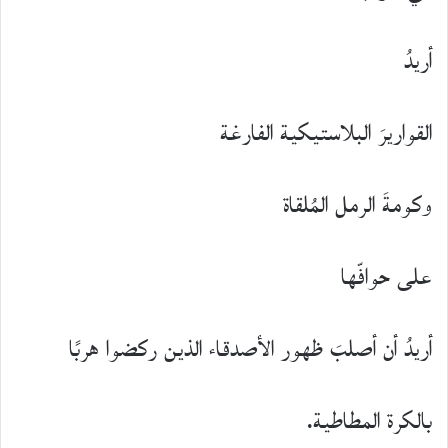
أريدُ
القواريرَ البلاستيكية الفارغة
وكومةَ الرمل المُلقاة
على حوافّها
أريدُ أن أصلبَ ظهور الأصدقاء الذين ركضوا هربًا
بالكرة المطاطية.