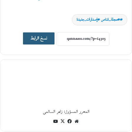
#مجلة_قناص #إصدارات_جديدة
اصدارات جديدة
نسخ الرابط
19
يونيو،
2026
ا
ل
ت
ا
ر
ي
خ
ا
ل
المحرر المسؤول: زاهر السالمي
ا
ج
موقع
فيسبوك
‫X
‫YouTube
ت
الويب
م