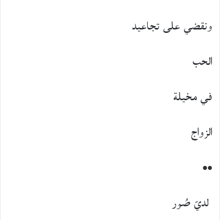
ونقضي على تجاعيد
الحب
في مخيلة
الزواج
••
لديّ صُور