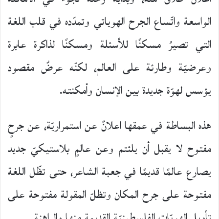
الواسعة واتّساع الجرح الهوياتي وتمدّده في قلب اللغة
التي تصيرُ مسكنًا للأسئلة ومسكنًا لذاكرة عابرة
وعرضيّة وطارئة على العالم، لكنّه عرضٌ مقصود
يؤسس لهوّة جديدة بين الإنسان وأمكنته.
هذه البساطة في عمقها اعلانٌ عن استمراريّة، عن جرحٍ
مفتوح لا يقبل أن يلئتم وعن عالمٍ بلاستيكيّ جديد
يصارع عالمًا قديمًا في جعبة الشاعر، حتى تظّل اللغة
مفتوحة على جرح المكان وتظلّ المقولة مفتوحة على
تأويل الهويّات الفلسطينيّة القديمة منها والراهنة..