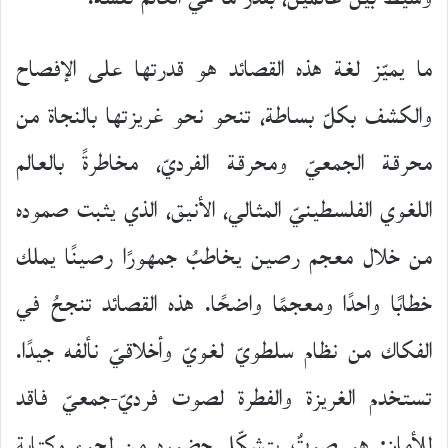
ما يميّز لغة هذه القصائد هو قدرتها على الإفصاح
والكشف بكلّ بساطة، تنحو نحو غريزتها بالنجاة من
محرقة الجمعيّ ومحرقة الفرديّ، مخاطرةً بالعالم
اللغوي الفلسطينيّ المثالي، الأنيق، الذي يثبت صموده
من خلال معجم رصين يخاطبُ جمهورًا رصينًا يملك
خطابًا واحدًا ومعجمًا واضحًا. هذه القصائد تنجحُ في
الفكاك من نظام سلطويّ لغويّ وأخلاقيّ نألفه جيدًا.
تستخدم الغريزة والفطرة لصوت فرديّ-جمعيّ فاقد
للأمان: هو صوتٌ يتشكّل حضوره من لجوء وكتابة