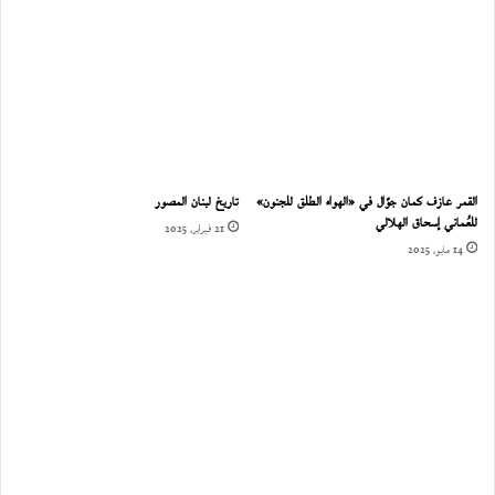
القمر عازف كمان جوّال في «الهواء الطلق للجنون»
تاريخ لبنان المصور
للعُماني إسحاق الهلالي
21 فبراير، 2025
14 مايو، 2025