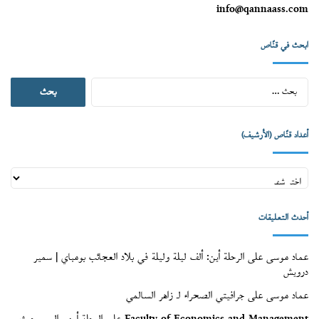
info@qannaass.com
ابحث في قنّاص
البحث
عن:
أعداد قنّاص (الأرشيف)
أعداد
قنّاص
(الأرشيف)
أحدث التعليقات
عماد موسى
على
الرحلة أين: ألف ليلة وليلة في بلاد العجائب بومباي | سمير
درويش
عماد موسى
على
جرافيتي الصحراء لـ زاهر السالمي