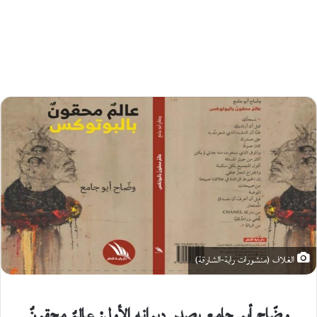
12 فبراير،
X
2024
0
258
الغلاف (منشورات راية-الشارقة)
وضّاح أبو جامع يصدر ديوانه الأول: عالمٌ محقونٌ