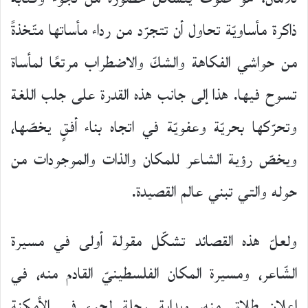
ذاكرة مأساويّة تحاول أن تتجرّد من رداء مأساتها متّخذةً
من حواشي الفكاهة والشكّ والاضطراب مرتعًا لمأساة
تسوح فيها. هذا إلى جانب هذه القدرة على جلب اللغة
وتحرّكها بحريّة وعفويّة في اتجاه بناء أفقٍ يخصّها،
ويخصّ رؤية الشاعر للمكان والذات والموجودات من
حوله والتي تبني عالم القصيدة.
ولعلّ هذه القصائد تشكّل مقولة أولى في مسيرة
الشّاعر، ومسيرة المكان الفلسطينيّ القادم منه، في
اعلان طلاق منه، وبداية رحلة لجوء في الأمكنة