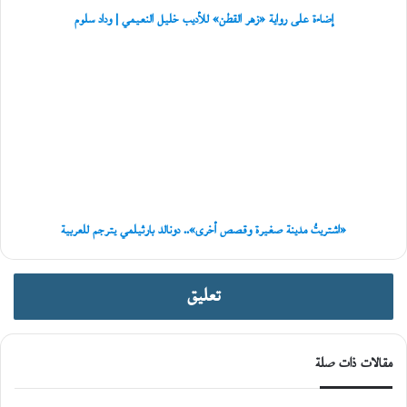
ل
وداد
ي
إضاءة على رواية «زهر القطن» للأديب خليل النعيمي | وداد سلوم
سلوم
ا
ل
«اشتريتُ
عُ
مدينة
م
صغيرة
ا
وقصص
ن
أخرى»..
ي
دونالد
ة
بارثيلمي
يترجم
للعربية
«اشتريتُ مدينة صغيرة وقصص أخرى».. دونالد بارثيلمي يترجم للعربية
تعليق
مقالات ذات صلة