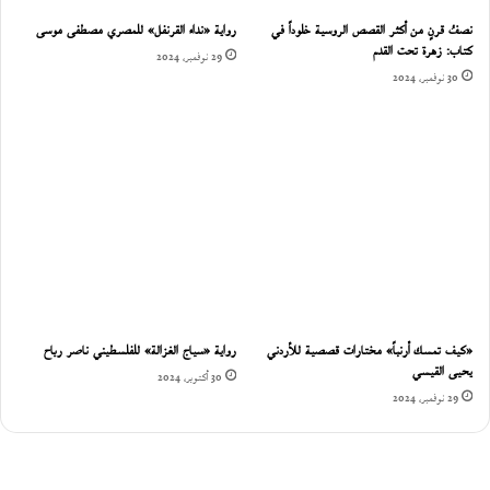
نصفُ قرنٍ من أكثر القصص الروسية خلوداً في
رواية «نداء القرنفل» للمصري مصطفى موسى
كتاب: زهرة تحت القدم
29 نوفمبر، 2024
30 نوفمبر، 2024
«كيف تمسك أرنباً» مختارات قصصية للأردني
رواية «سياج الغزالة» للفلسطيني ناصر رباح
يحيى القيسي
30 أكتوبر، 2024
29 نوفمبر، 2024