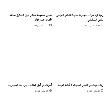
رمية نرد حرة … مجموعة جديدة للشاعر التونسي
صدور مجموعة «عشر طرق للتنكيل بجثة»
سامي المسلماني
للشاعر عماد فؤاد
11 أغسطس، 2025
11 أغسطس، 2025
رواية «بنت من القدس الجديدة» لـ أسامة العيسة
أصوات من أجل العدالة… يهود ضد الصهيونية
15 يوليو، 2025
28 يونيو، 2025