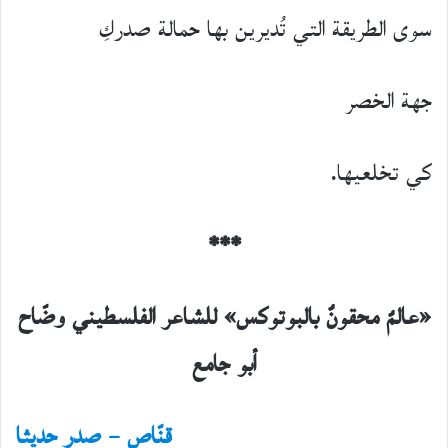
سوى الطريقة التي تُديرين بها حمالة صدركِ
جهة الخصر
كي تخلعيها.
***
«عالمٌ
محقونٌ
بالبوتوكس» للشاعر
الفلسطيني
وضّاح
أبو جامع
قنّاص – صدر حديثا