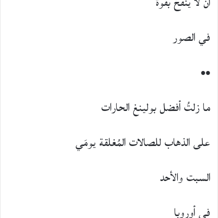
أن لا ينفخ بقوة
في الصور
••
ما زلتُ أفضل بولينغ الحارات
على الذهاب للصالات المُغلقة يومَي
السبت والأحد
في أوروبا