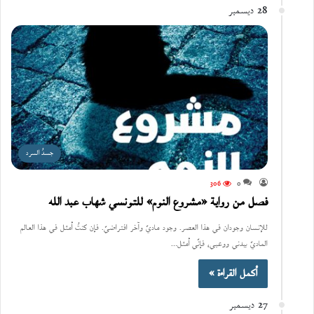
28 ديسمبر
جسدُ السرد
306
0
فصل من رواية «مشروع النوم» للتونسي شهاب عبد الله
للإنسان وجودان في هذا العصر. وجود ماديّ وآخر افتراضيّ. فإن كنتُ أمثل في هذا العالم
الماديّ ببدني ووعيي، فإنّي أمثل…
أكمل القراءة »
27 ديسمبر