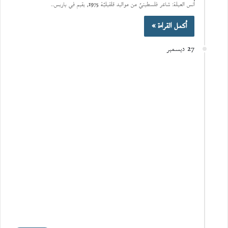
أنس العيلة: شاعر فلسطينيّ من مواليد قلقيليّة 1975، يقيم في باريس..
أكمل القراءة »
27 ديسمبر