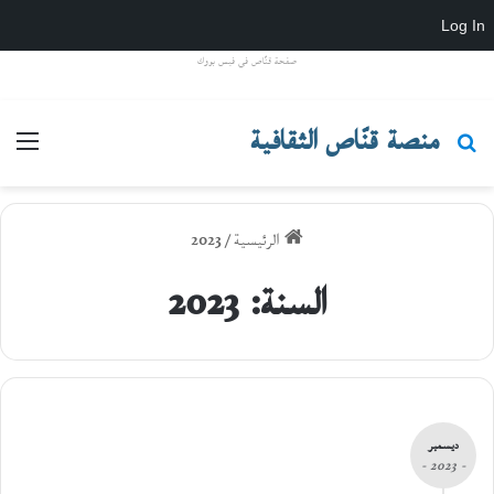
Log In
صفحة قنّاص في فيس بووك
منصة قنّاص الثقافية
بحث عن
القا
الرئيسية
/
2023
السنة:
2023
ديسمبر
- 2023 -