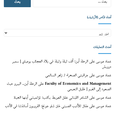
عن:
أعداد قنّاص (الأرشيف)
أعداد
قنّاص
(الأرشيف)
أحدث التعليقات
عماد موسى
على
الرحلة أين: ألف ليلة وليلة في بلاد العجائب بومباي | سمير
درويش
عماد موسى
على
جرافيتي الصحراء لـ زاهر السالمي
Faculty of Economics and Management
على
الرحلة أين.. البيرو حيث
الصعود إلى الغيم | خليل النعيمي
عماد موسى
على
الشاعر اللبناني عقل العويط يكتب: تؤلمينني أيتها الحياة
عماد موسى
على
مقال للأديب الصيني خان شاو جونغ: القرويون أساتذتنا في الأدب