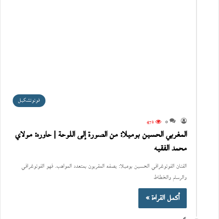
فوتوتشكيل
472
0
المغربي الحسين بوميلا: من الصورة إلى اللوحة | حاوره: مولاي
محمد الفقيه
الفنان الفوتوغرافي الحسين بوميلا: يصفه المقربون بمتعدد المواهب. فهو الفوتوغرافي
والرسام والخطاط
أكمل القراءة »