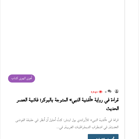
أهوى الهوى كتاب
1٬042
0
قراءة في رواية «أغنية النبي» المتوجة بالبوكر: فاشية العصر
الحديث
قراءة في «أغنية النبي» للأيرلندي بول لينش: كنتُ أحاول أن أنظر في حقيقة الفوضى
الحديثة، في اضطراب الديمقراطيات الغربية، في…