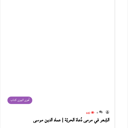
أهوى الهوى كتاب
445
0
الشِعر في مرمى دُعاة الحريّة | عماد الدين موسى