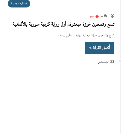
اصدارات جديدة
450
0
تسع وتسعون خرزة مبعثرة.. أول رواية كردية سورية بالألمانية
تسع وتسعون خرزة مبعثرة رواية لِـ حليم يوسف
أكمل القراءة »
22 ديسمبر