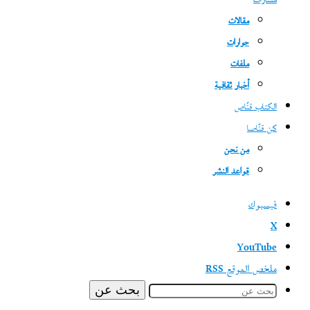
مسارات
مقالات
حوارات
ملفات
أخبار ثقافية
الكتاب قنّاص
كن قنّاصا
من نحن
قواعد النشر
فيسبوك
‫X
‫YouTube
ملخص الموقع RSS
بحث عن