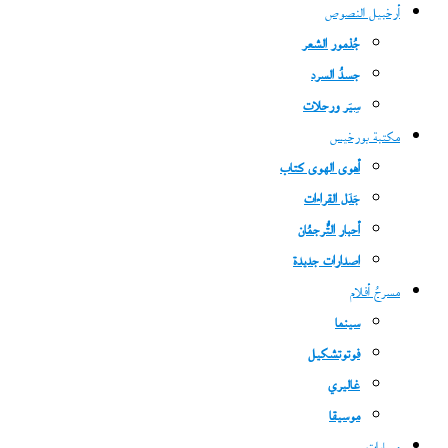
أرخبيل النصوص
جُذمور الشعر
جسدُ السرد
سِيَر ورحلات
مكتبة بورخيس
أهوى الهوى كتاب
جَدَل القراءات
أحبار التُّرجمُان
اصدارات جديدة
مسرحُ أفلام
سينما
فوتوتشكيل
غاليري
موسيقا