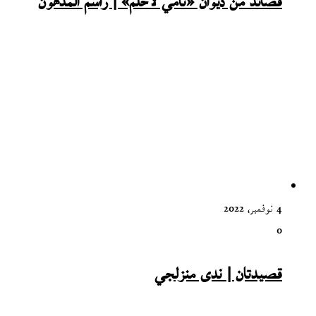
قصائد من ديوان «نامي لأحلم» | راسم المدهون
4 نوفمبر، 2022
0
قصيدتان | ندى منزلجي