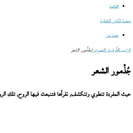
القائمة
منصة قنّاص الثقافية
بحث عن
الرئيسية
/
أرخبيل النصوص
/
جُذْمور الشعر
جُذْمور الشعر
حيث المفردة تنطوي وتنكشف، نقرأها فتنبعث فيها الروح، تلك الرو