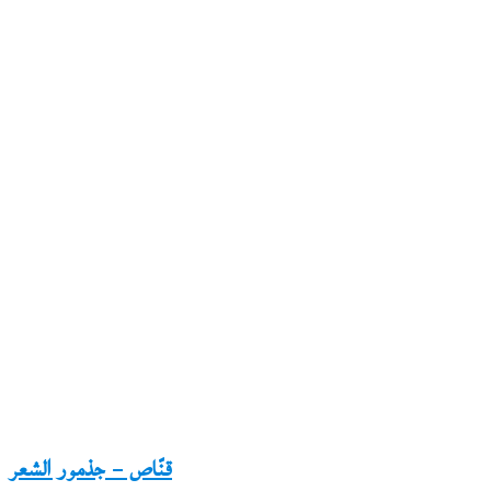
قنّاص – جذمور الشعر