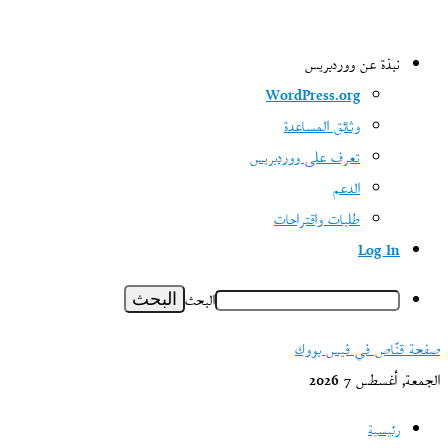
نبذة عن ووردبريس
WordPress.org
وثائق المساعدة
تعرف على ووردبريس
الدعم
طلبات واقتراحات
Log In
البحث
صفحة قنّاص في فيس بووك
الجمعة, أغسطس 7 2026
رئيسية