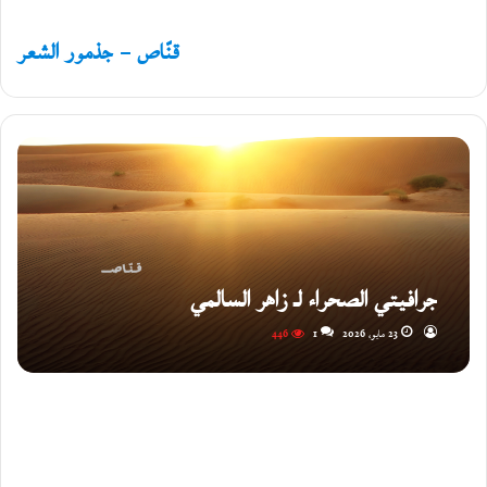
قنّاص – جذمور الشعر
جرافيتي الصحراء لـ زاهر السالمي
23 مايو، 2026
1
446