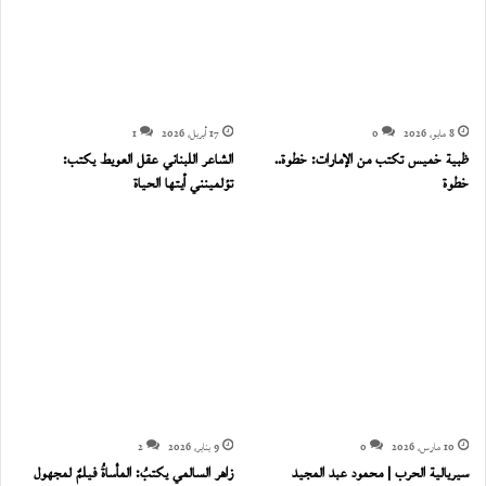
8 مايو، 2026
0
17 أبريل، 2026
1
ظبية خميس تكتب من الإمارات: خطوة..
الشاعر اللبناني عقل العويط يكتب:
خطوة
تؤلمينني أيتها الحياة
10 مارس، 2026
0
9 يناير، 2026
2
سيريالية الحرب | محمود عبد المجيد
زاهر السالمي يكتبُ: المأساةُ فيلمٌ لمجهول