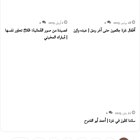
28 يوليو، 2025
0
1 أبريل، 2025
0
أطفال غزة جائعون حتى آخر رمق | عبده وازن
قصيدة من صور العُمانية: ظلالٌ تحاور نفسها
| مُبارك المخيني
22 يناير، 2025
0
سانتا كلوز في غزة | أحمد أبو الفتوح