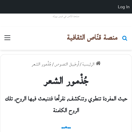
Log In
صفحة قنّاص في فيس بووك
منصة قنّاص الثقافية
بحث عن
القا
الرئيسية
/
أرخبيل النصوص
/
جُذْمور الشعر
جُذْمور الشعر
حيث المفردة تنطوي وتنكشف، نقرأها فتنبعث فيها الروح، تلك
الروح الكامنة
*
**
**