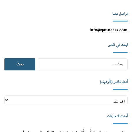
تواصل معنا
info@qannaass.com
ابحث في قنّاص
البحث
عن:
أعداد قنّاص (الأرشيف)
أعداد
قنّاص
(الأرشيف)
أحدث التعليقات