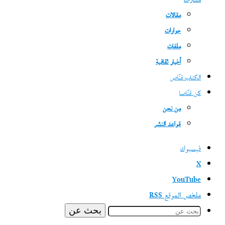
مسارات
مقالات
حوارات
ملفات
أخبار ثقافية
الكتاب قنّاص
كن قنّاصا
من نحن
قواعد النشر
فيسبوك
‫X
‫YouTube
ملخص الموقع RSS
بحث عن