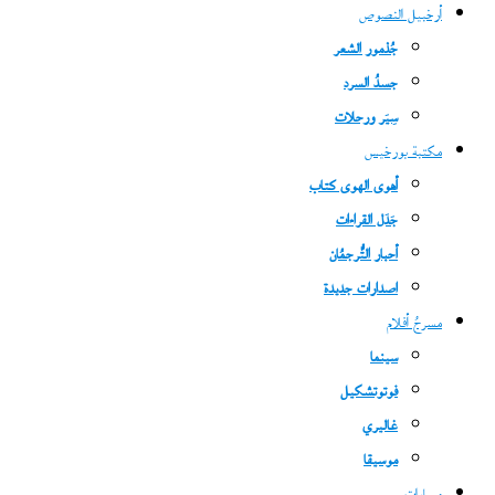
أرخبيل النصوص
جُذمور الشعر
جسدُ السرد
سِيَر ورحلات
مكتبة بورخيس
أهوى الهوى كتاب
جَدَل القراءات
أحبار التُّرجمُان
اصدارات جديدة
مسرحُ أفلام
سينما
فوتوتشكيل
غاليري
موسيقا