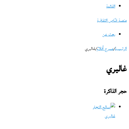
القائمة
منصة قنّاص الثقافية
بحث عن
الرئيسية
/
مسرح أفلام
/
غاليري
غاليري
حجر الذاكرة
غاليري