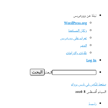
نبذة عن ووردبريس
WordPress.org
وثائق المساعدة
تعرف على ووردبريس
الدعم
طلبات واقتراحات
Log In
البحث
صفحة قنّاص في فيس بووك
السبت, أغسطس 8 2026
رئيسية