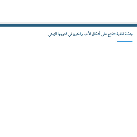
مِنصّة ثقافية تنفتح على أشكال الأدب والفنون في تَمَوجها الزمني