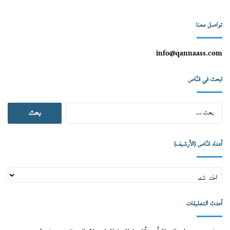
تواصل معنا
info@qannaass.com
ابحث في قنّاص
البحث
عن:
أعداد قنّاص (الأرشيف)
أعداد
قنّاص
(الأرشيف)
أحدث التعليقات