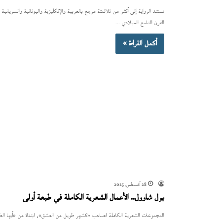
تستند الرواية إلى أكثر من ثلاثمئة مرجع بالعربية والإنكليزية واليونانية والسريانية
القرن التاسع الميلادي ...
أكمل القراءة »
28 أغسطس، 2025
بول شاوول.. الأعمال الشعرية الكاملة في طبعة أولى
المجموعات الشعرية الكاملة لصاحب «كشهر طويل من العشق»، ابتداءً من «أيها الطا