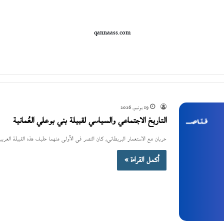
qannaass.com
19 يونيو، 2026
التاريخ الاجتماعي والسياسي لقبيلة بني بوعلي العُمانية
حربان مع الاستعمار البريطاني، كان النصر في الأولى منهما حليف هذه القبيلة العرب
أكمل القراءة »