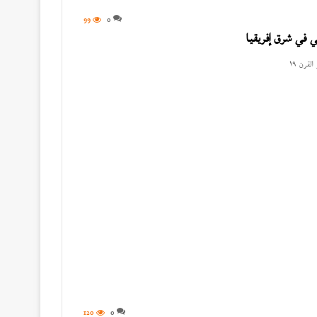
99
0
ي في شرق إفريقيا
قرن ١٩
120
0