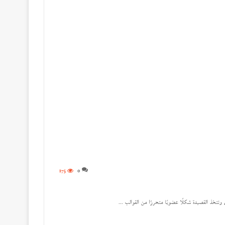
175
0
 وتتخذ القصيدة شكلًا عضويًا متحررًا من القوالب ...