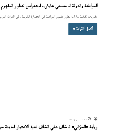
المواطنة والدولة لـ ـحسني عايش.. استعراض لتطور المفهوم و
مقارنات ثقافية تناولت تطور مفهوم المواطنة في الحضارة الغربية وفي التراث العربي
أكمل القراءة »
12 سبتمبر، 2025
رواية «الحرّاني» لـ خلف علي الخلف تعيد الاعتبار لمدينة ح