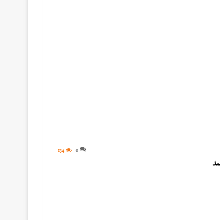
134
0
مد