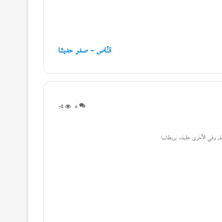
قنّاص – صدر حديثا
78
0
ية، وفي الأخرى حليف بريطانيا