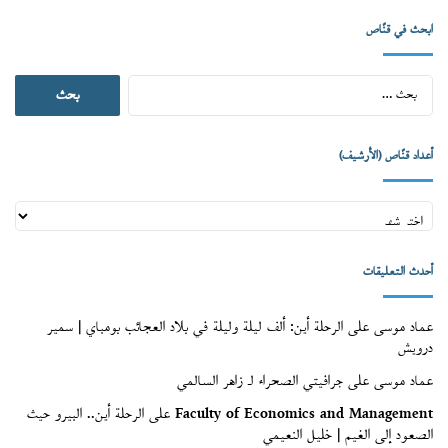
ابحث في قنّاص
البحث
عن:
أعداد قنّاص (الأرشيف)
أعداد
قنّاص
(الأرشيف)
أحدث التعليقات
عماد موسى
على
الرحلة أين: ألف ليلة وليلة في بلاد العجائب بومباي | سمير
درويش
عماد موسى
على
جرافيتي الصحراء لـ زاهر السالمي
Faculty of Economics and Management
على
الرحلة أين.. البيرو حيث
الصعود إلى الغيم | خليل النعيمي