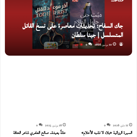
جاك السفاح: تحديثات معاصرة على نسخ القاتل
المتسلسل | جينا سلطان
10 يونيو، 2026
0
431
11 مايو، 2026
0
16 يونيو، 2025
0
السيرة الروائية «بلاد لا تشبه الأحلام»
حانةٌ بعيدة.. صالح العامري شاعر الحافة