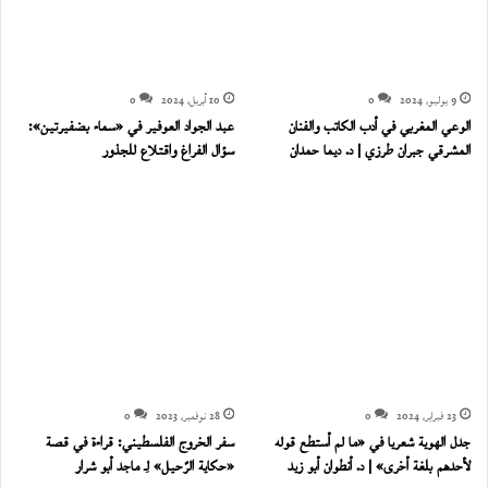
9 يوليو، 2024
0
10 أبريل، 2024
0
الوعي المغربي في أدب الكاتب والفنان
عبد الجواد العوفير في «سماء بضفيرتين»:
المشرقي جبران طرزي | د. ديما حمدان
سؤال الفراغ واقتلاع للجذور
23 فبراير، 2024
0
28 نوفمبر، 2023
0
جدل الهوية شعريا في «ما لم أستطع قوله
سفر الخروج الفلسطيني: قراءة في قصة
لأحدهم بلغة أخرى» | د. أنطوان أبو زيد
«حكاية الرّحيل» لِـ ماجد أبو شرار