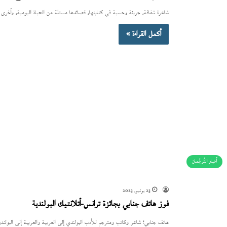
شاعرة شفافة، جريئة وحسية في كتابتها، قصائدها مستلة من الحياة اليومية، وأخرى 
أكمل القراءة »
أحبار التُرجُمان
23 يونيو، 2023
فوز هاتف جنابي بجائزة ترانس-أتلانتيك البولندية
هاتف جنابي؛ شاعر وكاتب ومترجم للأدب البولندي إلى العربية والعربية إلى البولندية، حاز على جائزة ترانسات