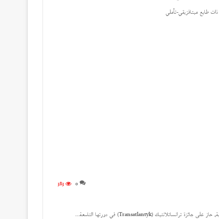
ذات طابع ميتافزيقي-تأملي
383
0
لانتيك (Transatlantyk) في دورتها التاسعة…