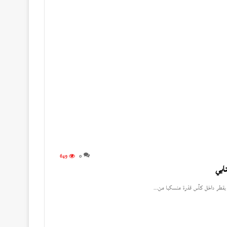
649
0
ابي
اء يقطر داخل كأس قذرة منسكبا من…