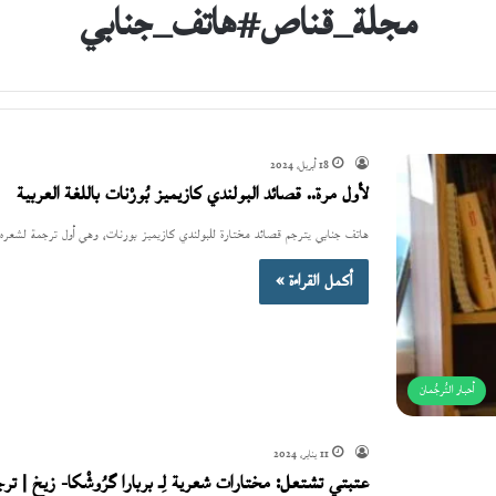
مجلة_قناص#هاتف_جنابي
18 أبريل، 2024
لأول مرة.. قصائد البولندي كازيميز بُورْنات باللغة العربية
هاتف جنابي يترجم قصائد مختارة للبولندي كازيميز بورنات، وهي أول ترجمة لشعره با
أكمل القراءة »
أحبار التُرجُمان
11 يناير، 2024
عتبتي تشتعل: مختارات شعرية لِـ بربارا گرُوشْكا- زيخ | تر