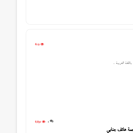
679
للغة العربية ..
6٬631
1
جمة هاتف جنابي