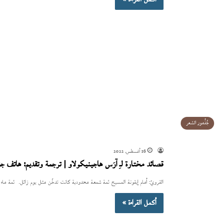
جُذْمور الشعر
16 أغسطس، 2022
قصائد مختارة لـِ آرَس هاجينيكولاو | ترجمة وتقديم: هاتف جن
القرويّ: أمام إيقونة المسيح ثمة شمعة محدودبة كانت تدخّن مثل يوم زائل. ثمة م
أكمل القراءة »