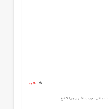
514
1
حدث عن نقش منحوتٍ بيدِ الأقدار ومجان* لا تُفتحُ…