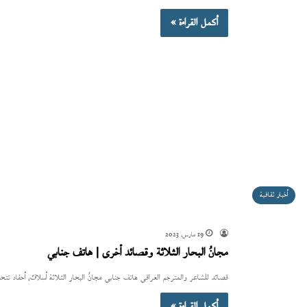
أكمل القراءة »
أخبار ثقافية
19 مارس، 2023
مجانُ البحار الثلاثة وقصائد أخرى | هاتف جنابي
قصائد للشاعر والمترجم العراقي هاتف جنابي مجانُ البحار الثلاثة أسلافٌ، أحفاد تت
أكمل القراءة »