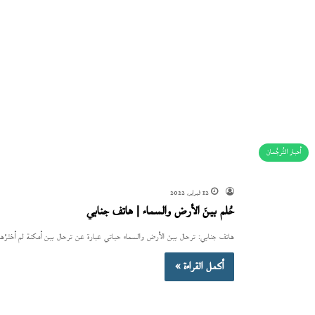
أحبار التُرجُمان
12 فبراير، 2022
حُلم بينَ الأرض والسماء | هاتف جنابي
هاتف جنابي: ترحال بينَ الأرض والسماء حياتي عبارة عن ترحال بين أمكنة لم أختَرْها 
أكمل القراءة »