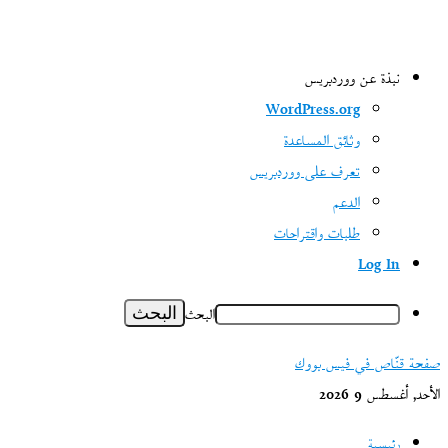
نبذة عن ووردبريس
WordPress.org
وثائق المساعدة
تعرف على ووردبريس
الدعم
طلبات واقتراحات
Log In
البحث
صفحة قنّاص في فيس بووك
الأحد, أغسطس 9 2026
رئيسية