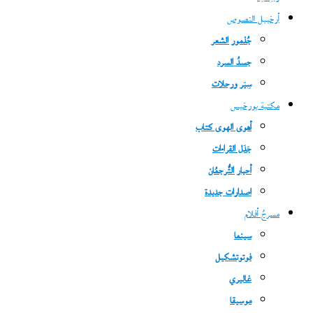
أرخبيل النصوص
جُذمور الشعر
جسدُ السرد
سِيَر ورحلات
مكتبة بورخيس
أهوى الهوى كتاب
جَدَل القراءات
أحبار التُّرجمُان
اصدارات جديدة
مسرحُ أفلام
سينما
فوتوتشكيل
غاليري
موسيقا