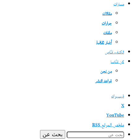
مسارات
مقالات
حوارات
ملفات
أخبار ثقافية
الكتاب قنّاص
كن قنّاصا
من نحن
قواعد النشر
فيسبوك
‫X
‫YouTube
ملخص الموقع RSS
بحث عن