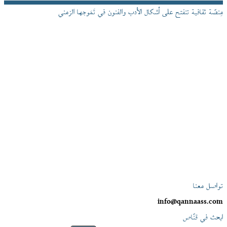
مِنصّة ثقافية تنفتح على أشكال الأدب والفنون في تَمَوجها الزمني
تواصل معنا
info@qannaass.com
ابحث في قنّاص