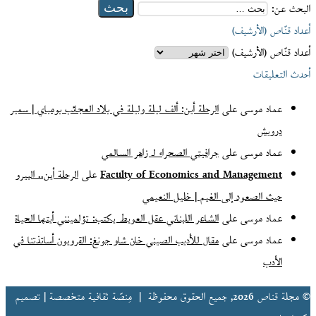
البحث عن:
أعداد قنّاص (الأرشيف)
أعداد قنّاص (الأرشيف)
أحدث التعليقات
عماد موسى
على
الرحلة أين: ألف ليلة وليلة في بلاد العجائب بومباي | سمير
درويش
عماد موسى
على
جرافيتي الصحراء لـ زاهر السالمي
Faculty of Economics and Management
على
الرحلة أين.. البيرو
حيث الصعود إلى الغيم | خليل النعيمي
عماد موسى
على
الشاعر اللبناني عقل العويط يكتب: تؤلمينني أيتها الحياة
عماد موسى
على
مقال للأديب الصيني خان شاو جونغ: القرويون أساتذتنا في
الأدب
© مجلة قناص 2026, جميع الحقوق محفوظة |
مِنصّة ثقافية متخصصة | تصميم