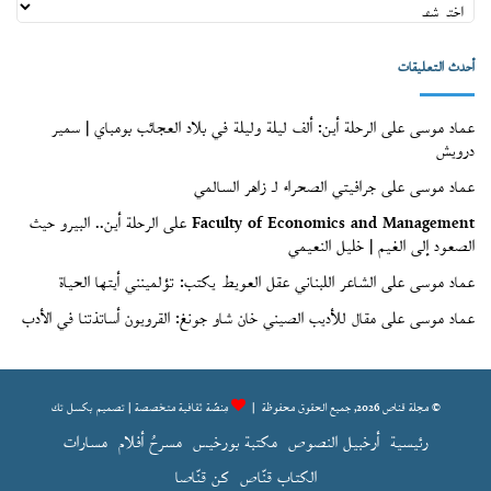
أعداد
قنّاص
(الأرشيف)
أحدث التعليقات
عماد موسى
على
الرحلة أين: ألف ليلة وليلة في بلاد العجائب بومباي | سمير
درويش
عماد موسى
على
جرافيتي الصحراء لـ زاهر السالمي
Faculty of Economics and Management
على
الرحلة أين.. البيرو حيث
الصعود إلى الغيم | خليل النعيمي
عماد موسى
على
الشاعر اللبناني عقل العويط يكتب: تؤلمينني أيتها الحياة
عماد موسى
على
مقال للأديب الصيني خان شاو جونغ: القرويون أساتذتنا في الأدب
© مجلة قناص 2026, جميع الحقوق محفوظة |
مِنصّة ثقافية متخصصة | تصميم
بكسل تك
رئيسية
أرخبيل النصوص
مكتبة بورخيس
مسرحُ أفلام
مسارات
الكتاب قنّاص
كن قنّاصا