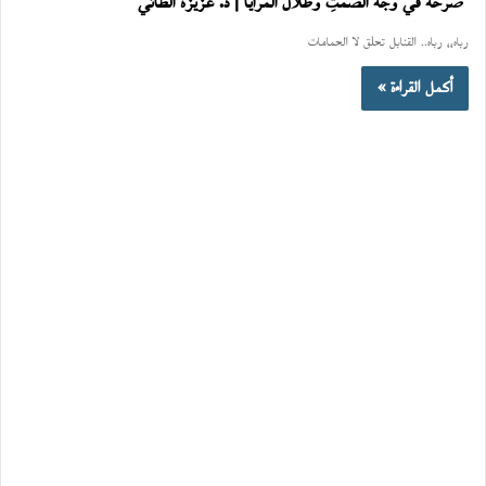
صرخةٌ في وجه الصمتِ وظلال المرايا | د. عزيزة الطائي
رباه،، رباه.. القنابل تحلق لا الحمامات
أكمل القراءة »