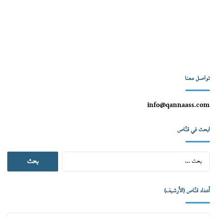
تواصل معنا
info@qannaass.com
ابحث في قنّاص
البحث
عن:
أعداد قنّاص (الأرشيف)