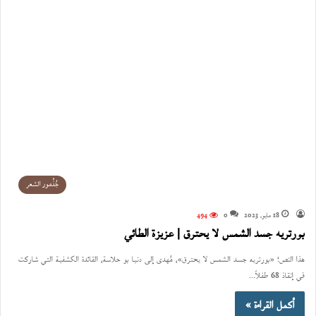
جُذْمور الشعر
18 مايو، 2023
0
494
بورتريه جسد الشمس لا يحترق | عزيزة الطائي
هذا النص؛ «بورتريه جسد الشمس لا يحترق»، مُهدى إلى دنيا بو حلاسة، القائدة الكشفية التي شاركت
في إنقاذ 68 طفلاً…
أكمل القراءة »