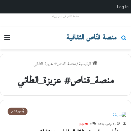
Log In
صفحة قنّاص في فيس بووك
منصة قنّاص الثقافية
بحث عن
القا
الرئيسية
/
منصة_قناص# عزيزة_الطائي
منصة_قناص# عزيزة_الطائي
جُذْمور الشعر
27 نوفمبر، 2024
1
379