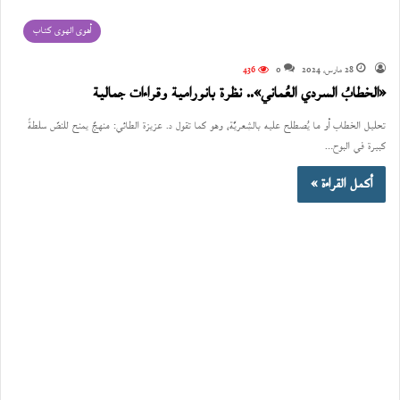
أهوى الهوى كتاب
28 مارس، 2024
0
436
«الخطابُ السردي العُماني».. نظرة بانورامية وقراءات جمالية
تحليل الخطاب أو ما يُصطلح عليه بالشِعريَّة، وهو كما تقول د. عزيزة الطائي: منهجٌ يمنح للنصّ سلطةً
كبيرة في البوح…
أكمل القراءة »