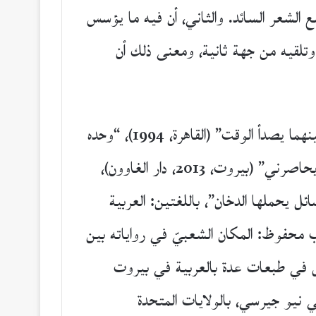
 الشعر السائد. والثاني، أن فيه ما يؤسس
وتلقيه من جهة ثانية، ومعنى ذلك أن
والشاعر شريف الشافعي من مواليد مدينة منوف بمصر عام 1972، صدرت له ثمانية دواوين، منها: “بينهما يصدأ الوقت” (القاهرة، 1994)، “وحده
يستمع إلى كونشرتو الكيمياء” (القاهرة، 1996)، “الألوان ترتعد بشراهة” (القاهرة، 1999)، “كأنه قمري يحاصرني” (بيروت، 2013، دار الغاوون)،
لارماتان، ترجمة منى لطيف)، “رسائل يحملها الدخان”، باللغتين: العربية
نوان “نجيب محفوظ: المكان الشعبيّ في رواياته بين
لة لإنسان آلي” من قبل في طبعات عدة بالعربية في بيروت
، كما صدر مترجمًا إلى الإنجليزية عن دار “أنباوند كونتنت” (Unbound Content) في نيو جيرسي، بالولايات المتحدة