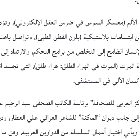
.
لة الألم (معسكر السوس في ضرس العقل الإلكتروني)، وتؤد
من ابتسامات بلاستيكية (بلون القطن الطبي)، وتواصل باهت م
نسان الطامح إلى التخلص من برامج التحكم، والارتداد إلى 
الموت (الموت في الهواء الطلق: هواء طلق)، التي تجسد انتصا
للإنسان الآلي في المستشفى.
ز العربي للصحافة” برئاسة الكاتب الصحفي عبد الرحيم 
لى جانب ديوان “الماكنة” للشاعر العراقي علي العطار، ود
ويأتي اختيار أعمال السلسلة من الدواوين العربية، وفق م