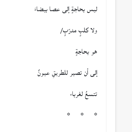
ليس بحاجةٍ إلى عصا بيضاءَ
ولا كلبٍ مدرّبٍ/
هو بحاجةٍ
إلى أن تصير للطريقِ عيونٌ
تتسعُ لغرباء
* * *