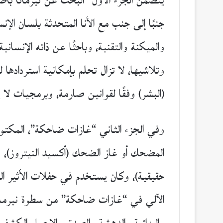
يتضمن الجزء الأول “البحث عن نيرمانا بأص
جنبًا إلى جنب مع الأنا المتحدثة بلسان ا
والميكنة والتقنية، وباحثًا عن ذاته الإنسا
وتلاشيها، لا تزال تحلم بإمكانية استرداده
(البشر) وفقًا لقوانين صارمة، وبرمجيات لا ي
وفي الجزء الثاني “غازات ضاحكة”، المكتوب
المضحك أو غاز الضحك (أكسيد النيتروز)، 
حقيقية)، وكان يستخدم في حفلات الأثير ال
الآلي في “غازات ضاحكة” من سطوة نيرمانا (