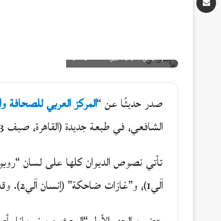
إنسان آلي (المركز العربي للصحافة والنشر)
صدر حديثًا عن “
المركز العربي للصحافة وا
الشافعي، في طبعة جديدة (القاهرة، صيف 2023).
تأتي نصوص الديوان كلها على لسان “روبو
آلي1)، و”غازات ضاحكة” (إنسان آلي2). وقد كتب الشاعر السوري أدونيس مقدمة للكتاب للتعريف بمنطلقات سلسلة “تحولات” الجديدة: