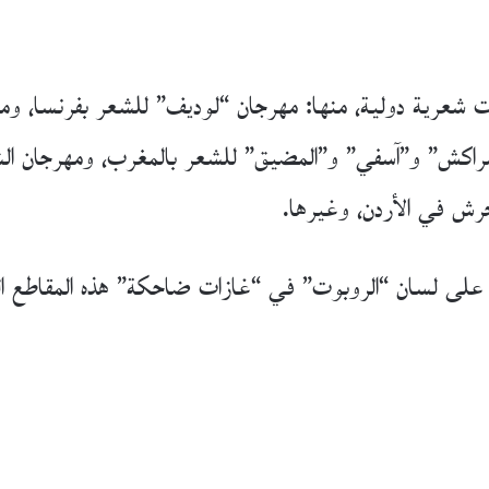
شعرية دولية، منها: مهرجان “لوديف” للشعر بفرنسا، وم
 “مراكش” و”آسفي” و”المضيق” للشعر بالمغرب، ومهرجان ا
جرش في الأردن، وغيرها.
رأ على لسان “الروبوت” في “غازات ضاحكة” هذه المقاطع ال