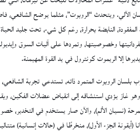
ابع ذكية” عشرات المحاولات للبحث عن نيرمانا، التي تظهر
لإنسان الآلي. ويتحدث “الروبوت”، مثلما يوضح الشافعي، ف
نية المفقودة، النابضة بحرارة، رغم كل شيء، تحت جليد الحيا
ا لفردانيتها وخصوصيتها، وتمردها على آليات السوق وإيديو
ديرها إلا الريموت كونترول في يد القوة المهيمنة.
 بلسان الروبوت المتمرد ذاته، تستدعي تجربة الشافعي، مث
وهو غاز يؤدي استنشاقه إلى انقباض عضلات الفكين، وبقاء
مرحة (نسيان الألم)، والآن صار يستخدم في التخدير، خصوص
أيقونة الجزء الأول)، منخرطًا في (حالات إنسانية) متتالي