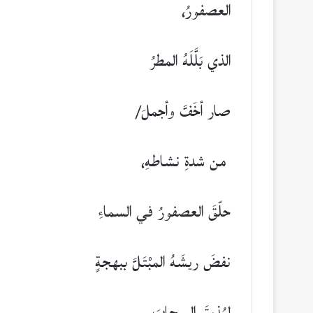
العصفورُ،
الذي بَلَّلَهُ المطرُ
صار أخَفَّ وأجملَ/
من شدةِ نشاطهِ،
حلّقَ العصفورُ في السماءِ
نفضَ ريشَهُ المبْتَلَّ ببهجةٍ