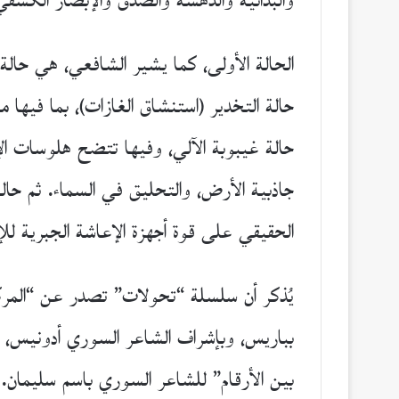
والبدائية والدهشة والصدق والإبصار الكشفي
الحالة الأولى، كما يشير الشافعي، هي حا
حالة التخدير (استنشاق الغازات)، بما فيها 
حالة غيبوبة الآلي، وفيها تتضح هلوسات الإ
جاذبية الأرض، والتحليق في السماء. ثم حالة 
الحقيقي على قوة أجهزة الإعاشة الجبرية 
يُذكر أن سلسلة “تحولات” تصدر عن “المرك
بباريس، وبإشراف الشاعر السوري أدونيس، إ
بين الأرقام” للشاعر السوري باسم سليمان. 