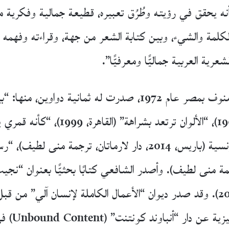
ه يحقق في رؤيته وطُرُق تعبيره، قطيعة جمالية وفكرية مع
لكلمة والشيء، وبين كتابة الشعر من جهة، وقراءته وفهمه 
ية العربية جماليًّا ومعرفيًّا”.
“هواء جدير بالقراءة”، باللغتين: العربية والفرنسية (باريس، 2014، دار 
2، دار لارماتان، ترجمة منى لطيف). وأصدر الشافعي كتابًا بحثيًّا بع
الواقع والإبداع” (الدار المصرية اللبنانية، 2006). وقد صدر ديوان “الأعمال الكام
ودمشق ولندن