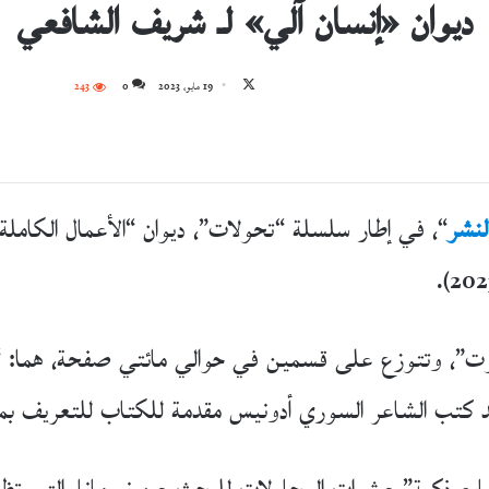
ديوان «إنسان آلي» لـ شريف الشافعي
تابع
19 مايو، 2023
0
243
على
X
لنشر
“، في إطار سلسلة “تحولات”، ديوان “الأعمال الكامل
ت”، وتتوزع على قسمين في حوالي مائتي صفحة، هما: “ال