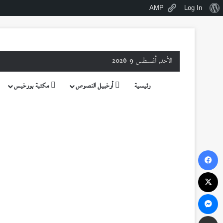
نبذة
AMP
Log In
عن
ووردبريس
الأحد, أغسطس 9 2026
رئيسية
أرخبيل النصوص
مكتبة بورخيس
فيسبوك
‫X
ماسنجر
مشاركة عبر البريد