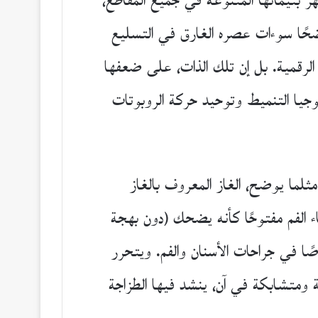
 بثيماتها المتنوعة في جميع المقاطع،
اضحًا سوءات عصره الغارق في التسليع
ة الرقمية. بل إن تلك الذات، على ضعفها
لوجيا التنميط وتوحيد حركة الروبوتات
لما يوضح، الغاز المعروف بالغاز
 الفم مفتوحًا كأنه يضحك (دون بهجة
ًا في جراحات الأسنان والفم. ويتحرر
ة ومتشابكة في آن، ينشد فيها الطزاجة