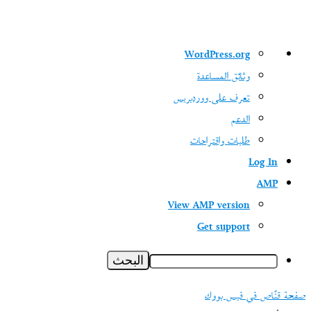
نبذة
WordPress.org
عن
وثائق المساعدة
ووردبريس
تعرف على ووردبريس
الدعم
طلبات واقتراحات
Log In
AMP
View AMP version
Get support
البحث
صفحة قنّاص في فيس بووك