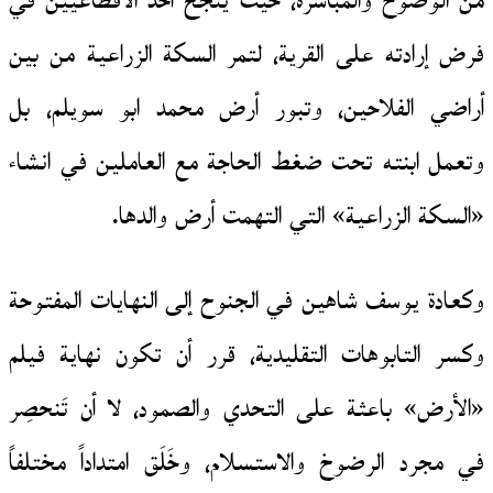
من الوضوح والمباشَرة، حيث ينجح أحد الاقطاعيين في
فرض إرادته على القرية، لتمر السكة الزراعية من بين
أراضي الفلاحين، وتبور أرض محمد ابو سويلم، بل
وتعمل ابنته تحت ضغط الحاجة مع العاملين في انشاء
«السكة الزراعية» التي التهمت أرض والدها.
وكعادة يوسف شاهين في الجنوح إلى النهايات المفتوحة
وكسر التابوهات التقليدية، قرر أن تكون نهاية فيلم
«الأرض» باعثة على التحدي والصمود، لا أن تَنحصِر
في مجرد الرضوخ والاستسلام، وخَلَق امتداداً مختلفاً