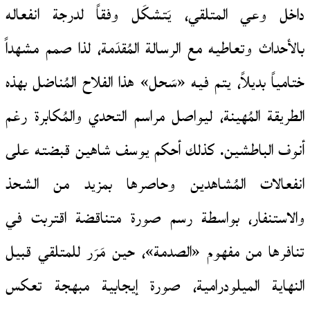
داخل وعي المتلقي، يَتشكَل وفقاً لدرجة انفعاله
بالأحداث وتعاطيه مع الرسالة المُقدَمة، لذا صمم مشهداً
ختامياً بديلاً، يتم فيه «سَحل» هذا الفلاح المُناضل بهذه
الطريقة المُهينة، ليواصل مراسم التحدي والمُكابرة رغم
أنوف الباطشين. كذلك أحكم يوسف شاهين قبضته على
انفعالات المُشاهدين وحاصرها بمزيد من الشحذ
والاستنفار، بواسطة رسم صورة متناقضة اقتربت في
تنافرها من مفهوم «الصدمة»، حين مَرَر للمتلقي قبيل
النهاية الميلودرامية، صورة إيجابية مبهجة تعكس