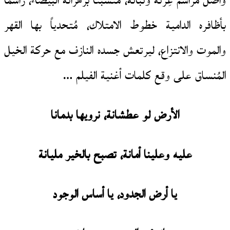
واصل مراسم عِزته وثباته، مُتشبثًا بزهراته البيضاء، راسماً
بأظافره الدامية خطوط الامتلاك، مُتحدياً بها القهر
والموت والانتزاع، ليرتعش جسده النازف مع حركة الخيل
المُنساق على وقع كلمات أغنية الفيلم …
الأرض لو عطشانة، نرويها بدمانا
عليه وعلينا أمانة، تصبح بالخير مليانة
يا أرض الجدود، يا أساس الوجود