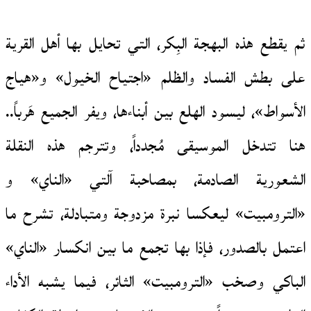
ثم يقطع هذه البهجة البِكر، التي تحايل بها أهل القرية
على بطش الفساد والظلم «اجتياح الخيول» و«هياج
الأسواط»، ليسود الهلع بين أبناءها، ويفر الجميع هَرباً..
هنا تتدخل الموسيقى مُجدداً، وتترجم هذه النقلة
الشعورية الصادمة، بمصاحبة آلتي «الناي» و
«الترومبيت» ليعكسا نبرة مزدوجة ومتبادلة، تشرح ما
اعتمل بالصدور، فإذا بها تجمع ما بين انكسار «الناي»
الباكي وصخب «الترومبيت» الثائر، فيما يشبه الأداء