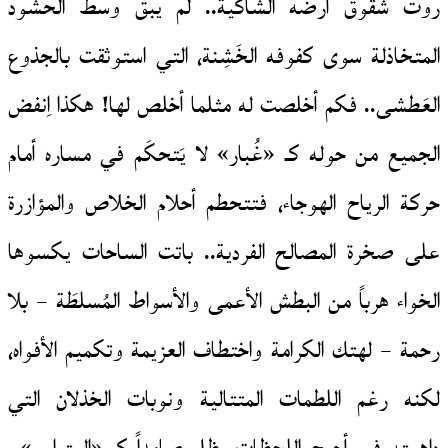
روت شقوق أرضه الشاكية.. لم يبق وسط الحشود
المتخاذلة سوى كفوفه الخَشِنة، التي استوثقت بالجذوع
العَطشى.. فكم أخلصت له مثلما أخلص لها! هكذا اِنفض
الجميع من حوله كـ «غُبار» لا يَتحكَم في مساره أمام
حركة الرياح الهوجاء، فتتحطم أحلام الخلاص والمؤازرة
على صخرة المصالح الفردية.. باتت الساحات يكسوها
الخواء هرباً من البطش الأعمى والأسواط المُسلطَة – بلا
رحمة – لهتك الكرامة واختطاف العزيمة وتكميم الأفواه،
لكنه رغم اللطمات المتتالية ونوبات الخذلان التي