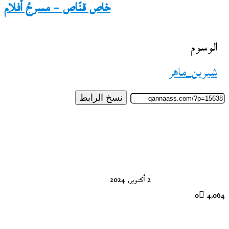
خاص قنّاص – مسرحُ أفلام
الوسوم
شيرين_ماهر
نسخ الرابط
تابع
على
X
2 أكتوبر، 2024
0
4٬064