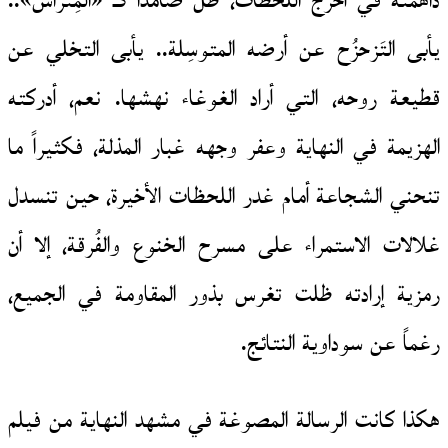
داهمته في أحرج اللحظات، ظل صامداً كـ «المِتراس»..
يأبى التَزحزُح عن أرضه المتوسِلة.. يأبى التخلي عن
قطيعة روحه، التي أراد الغوغاء نهشها. نعم، أدركته
الهزيمة في النهاية وعفر وجهه غبار المذلة، فكثيراً ما
تنحني الشجاعة أمام غدر اللحظات الأخيرة، حين تنسدل
غلالات الاستمراء على مسرح الخنوع والفُرقة، إلا أن
رمزية إرادته ظلت تغرس بذور المقاومة في الجميع،
رغماً عن سوداوية النتائج.
هكذا كانت الرسالة المصوغة في مشهد النهاية من فيلم