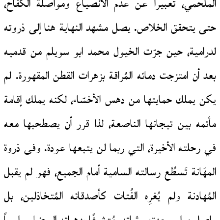
الملحمي، تعبيراً عن عدم الانصياع ومواصلة الكفاح،
حتى يتحقق الخلاص. يصل مشهد النهاية هنا إلى ذروته
لدرامية، حين جرّت الخيول محمد ابو سويلم من قدميه
بعد أن امتزجت دمائه المُراقة بزهرات القطن المقهورة. لم
يكن يملك حمايتها من دهس الأخسّاء، لكنه يملك إقامة
مأتمه بين تيجانها الناصعة، لذا قرر أن يصطحبها معه
في رحلته الأخيرة، التي ربما لن يتبعها عودة. وفى ذروة
المهَانة تَسطُع رسالته السامية أمام الجميع، فهو لم يقبل
المُهادنة ولم يُغرِه الفُتات كأصدقائه المُتخاذلين، بل