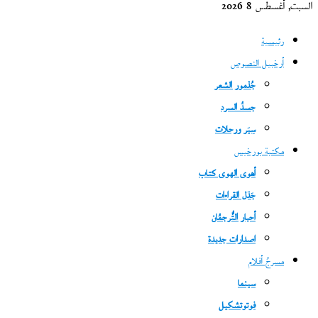
السبت, أغسطس 8 2026
رئيسية
أرخبيل النصوص
جُذمور الشعر
جسدُ السرد
سِيَر ورحلات
مكتبة بورخيس
أهوى الهوى كتاب
جَدَل القراءات
أحبار التُّرجمُان
اصدارات جديدة
مسرحُ أفلام
سينما
فوتوتشكيل