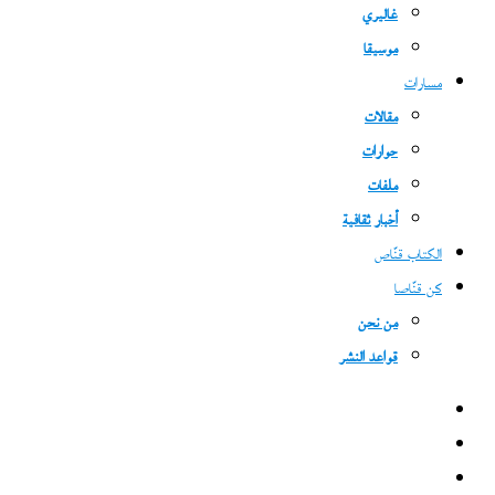
غاليري
موسيقا
مسارات
مقالات
حوارات
ملفات
أخبار ثقافية
الكتاب قنّاص
كن قنّاصا
من نحن
قواعد النشر
فيسبوك
‫X
‫YouTube