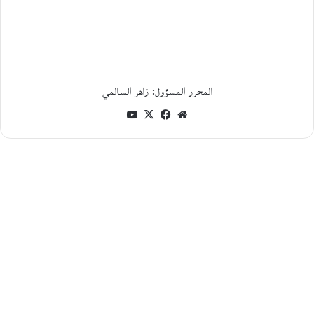
ع
ا
ل
ك
ا
ت
ب
المحرر المسؤول: زاهر السالمي
ا
ل
موقع
فيسبوك
‫X
‫YouTube
ف
الويب
ل
س
ط
ي
ن
ي
م
ح
م
د
ج
ب
ع
ي