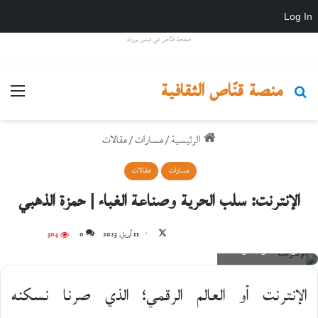
Log In
صفحة قنّاص في فيس بووك
منصة قنّاص الثقافية
بحث عن
القائ
الرئيسية
/
مسارات
/
مقالات
مسارات
مقالات
الإنترنت: سلب الحرية وصناعة الغباء | حمزة الذهبي
تابع
11 أبريل، 2023
0
304
ريشة الفنان لقمان أحمد
على
X
الإنترنت أو العالم الرقمي؛ الذي صرنا نسكنه