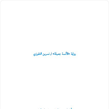
ت
رواية
ي
«الآنسة
و
ر
جميلة»
و
لـِ
ا
نسرين
ي
النقوزي
ت
ه
«
ل
ا
رواية «الآنسة جميلة» لـِ نسرين النقوزي
ب
ر
أول
ي
العشب
د
للشاعر
إ
حازم
ل
العظمة
ى
غ
زّ
ة
»