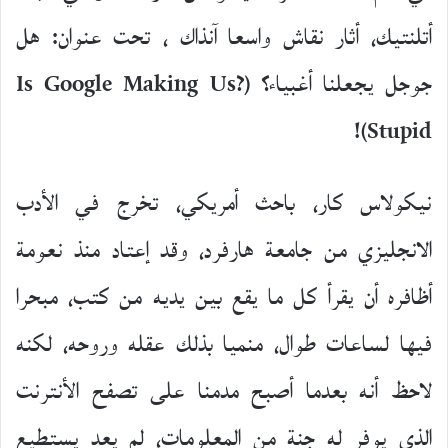
أتلنتيك، أثار نقاش واسعا آنذاك ، تحت عنوان: هل
جوجل يجعلنا أغبياء؟ (?Is Google Making Us
Stupid)!
نيكولاس كار، باحث أمريكي، تخرج في الأدب
الانجليزي من جامعة هارفرد، وقد إعتاد منذ نعومة
أظافره أن يقرأ كل ما يقع بين يديه من كتب، مبحرا
فيها لساعات طوال، منميا بذلك عقله وروحه، لكنه
لاحظ أنه بعدما أصبح مدمنا على تصفح الأنترنت
الذي يوفر له جنة من المعلومات، لم يعد يستطيع