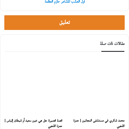
أول العشب للشاعر حازم العظمة
تعليق
مقالات ذات صلة
محمد شكري في مستشفى المجانين | حمزة
قصة قصيرة: هل هي عين سعيد أم شيطان إلياس |
الذهبي
حمزة الذهبي