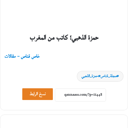
حمزة الذهبي؛ كاتب من المغرب
خاص قناص – مقالات
حوارات
مجلة_قناص#حمزة_الذهبي
23
يوليو،
نسخ الرابط
2026
ح
و
ا
ر
م