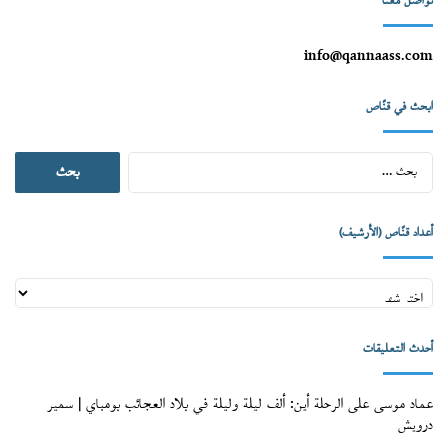
تواصل معنا
info@qannaass.com
ابحث في قنّاص
البحث
عن:
أعداد قنّاص (الأرشيف)
أعداد
قنّاص
(الأرشيف)
أحدث التعليقات
عماد موسى
على
الرحلة أين: ألف ليلة وليلة في بلاد العجائب بومباي | سمير
درويش