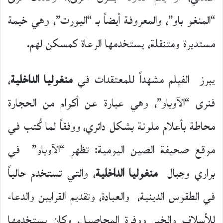
“المنغو باو”، والمعروفة أيضاً بـ “اليورت”، وهي خيمة
مستديرة ومتنقلة، يستخدمها الرعاة كمسكن لهم.
يبرز الفيلم مشهداً للمعتقدات في
منغوليا الداخلية
،
فنرى “الآوباو”، وهي عبارة عن أكوام من الحجارة
محاطة بأعلام ملونة بشكل دائري،
ووفقاً لما كُتب في
موقع صحيفة الصين اليومية: تظهر “الآوباو” في
براري وجبال
منغوليا الداخلية
، والتي تستخدم حالياً
في الطقوس الدينية، والعبادة، وتقديم القرابين والدعاء
للأسلاف والخير ووفرة المحاصيل. وكان يستخدمها