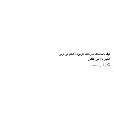
فيلم «احتضنك عبر شتاء قارص».. الحُبّ في زمن
الكورونا | مي عاشور
11 أكتوبر، 2022