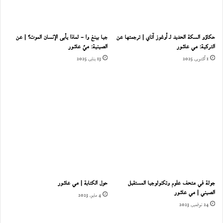
حكاؤو السكة الحديد لـ أوغوز آتاي | ترجمتها عن
جيا بينغ وا – لماذا يأبى الإنسان الموت؟ | عن
التركية: مي عاشور
الصينية: ميّ عاشور
1 أكتوبر، 2025
13 يناير، 2025
جولة في متحف علوم وتكنولوجيا المستقبل
حول الكتابة | مي عاشور
الصيني | مي عاشور
4 مايو، 2023
24 نوفمبر، 2023