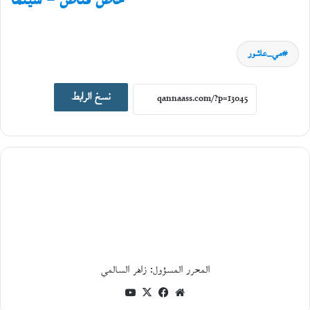
خاص قنّاص – سينما
مايو،
2026
ا
مي_عاشور
ل
ك
ي
نسخ الرابط
ن
و
ن
ة
و
ج
د
ل
ي
ة
ا
ل
م
ا
المحرر المسؤول: زاهر السالمي
د
موقع
فيسبوك
‫X
‫YouTube
ة
و
الويب