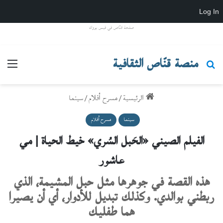
Log In
صفحة قنّاص في فيس بووك
منصة قنّاص الثقافية
بحث عن
القائ
الرئيسية
/
مسرح أفلام
/
سينما
سينما
مسرح أفلام
الفيلم الصيني «الحَبل السُري» خيط الحياة | مي
عاشور
هذه القصة في جوهرها مثل حبل المشيمة، الذي
ربطني بوالدي. وكذلك تبديل للأدوار، أي أن يصيرا
هما طفليك