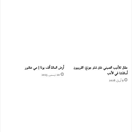
مقال للأديب الصيني خان شاو جونغ: القرويون
أرض المائة ألف بوذا | مي عاشور
أساتذتنا في الأدب
20 ديسمبر، 2025
9 أبريل، 2026