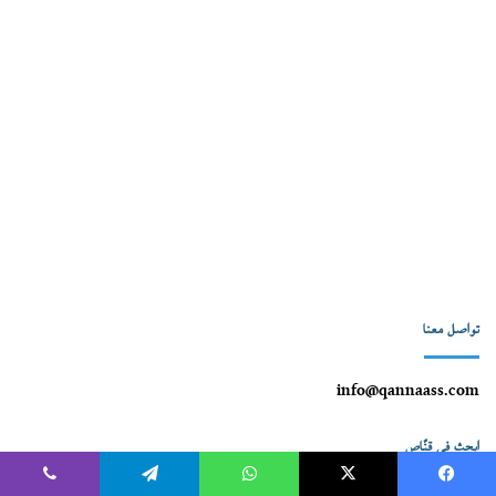
تواصل معنا
info@qannaass.com
ابحث في قنّاص
يسبوك
‫X
واتساب
تيلقرام
ڤايبر