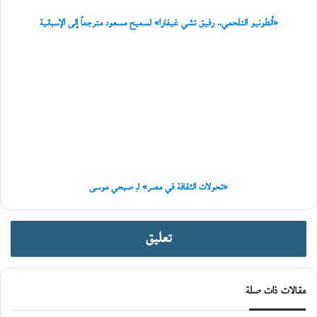
إلى
الإسبانية
«أنطونيو التلحمي.. رفيق تشي غيفارا» لسميح مسعود مترجماً إلى الإسبانية
«تحولات
الثقافة
في
مصر»
لـِ
صبحي
موسى
«تحولات الثقافة في مصر» لـِ صبحي موسى
تعليق
مقالات ذات صلة