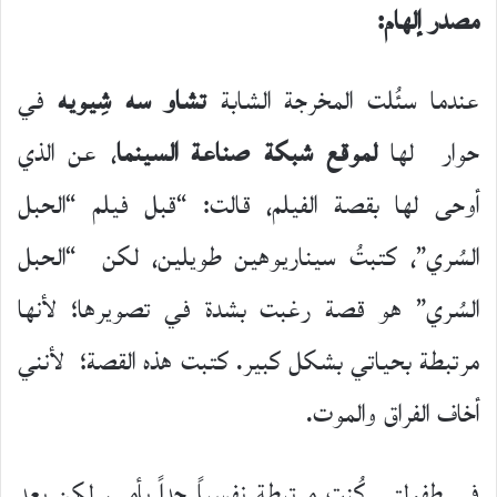
مصدر إلهام:
عندما سئُلت المخرجة الشابة
تشاو سه شِيويه
في
حوار لها
لموقع شبكة صناعة السينما
، عن الذي
أوحى لها بقصة الفيلم، قالت: “قبل فيلم “الحبل
السُري”، كتبتُ سيناريوهين طويلين، لكن “الحبل
السُري” هو قصة رغبت بشدة في تصويرها؛ لأنها
مرتبطة بحياتي بشكل كبير. كتبت هذه القصة؛ لأنني
أخاف الفراق والموت.
في طفولتي كُنت مرتبطة نفسياً جداً بأمي، لكن بعد