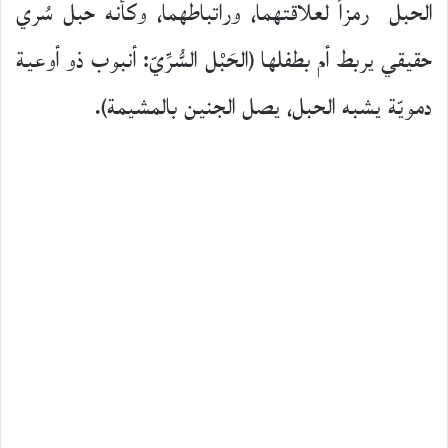
الحبل رمزاً لعلاقتهما، وراتباطهما، وكأنه حبل سُري
حقيقي يربط أم بطفلها (الحَبْل السُّرِّيّ: أنبوب ذو أوعية
دمويّة يشبه الحبل، يصل الجنين بالمشيمة).