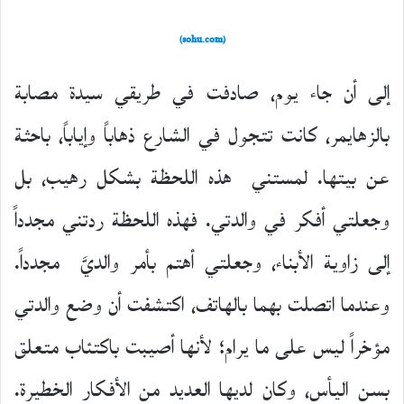
(sohu.com)
إلى أن جاء يوم، صادفت في طريقي سيدة مصابة
بالزهايمر، كانت تتجول في الشارع ذهاباً وإياباً، باحثة
عن بيتها. لمستني هذه اللحظة بشكل رهيب، بل
وجعلتي أفكر في والدتي. فهذه اللحظة ردتني مجدداً
إلى زاوية الأبناء، وجعلتي أهتم بأمر والديَّ مجدداً.
وعندما اتصلت بهما بالهاتف، اكتشفت أن وضع والدتي
مؤخراً ليس على ما يرام؛ لأنها أصيبت باكتئاب متعلق
بسن اليأس، وكان لديها العديد من الأفكار الخطيرة.