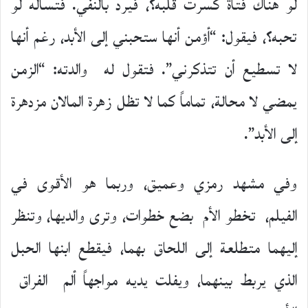
لو هناك فتاة كسرت قلبه؟، فيرد بالنفي. فتسأله لو
تحبه؟، فيقول: “أؤمن أنها ستحبني إلى الأبد، رغم أنها
لا تسطيع أن تتذكرني”. فتقول له والدته: “الزمن
يمضي لا محالة، تماماً كما لا تظل زهرة المالان مزدهرة
إلى الأبد”.
وفي مشهد رمزي وعميق، وربما هو الأقوى في
الفيلم، تخطو الأم بضع خطوات، وترى والديها، وتنظر
إليهما متطلعة إلى اللحاق بهما، فيقطع ابنها الحبل
الذي يربط بينهما، ويفلت يديه مواجهاً ألم الفراق