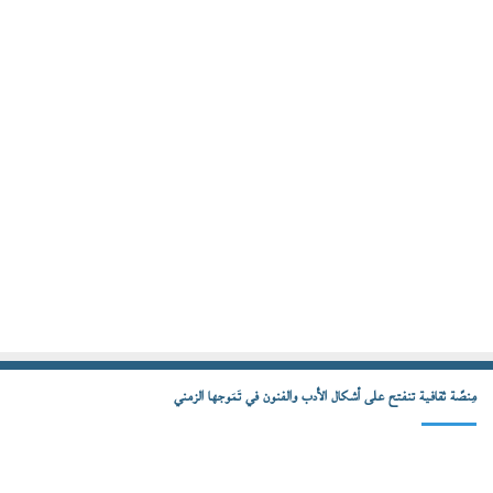
مِنصّة ثقافية تنفتح على أشكال الأدب والفنون في تَمَوجها الزمني