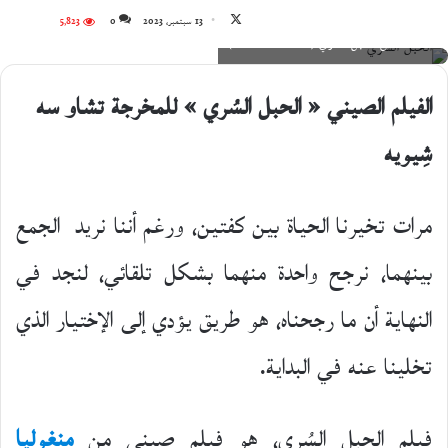
تابع
13 سبتمبر، 2023
0
5٬823
لقطة من الحبل السري (cinehello.com)
على
X
الفيلم الصيني « الحبل السُري » للمخرجة تشاو سه
شِيويه
مرات تخيرنا الحياة بين كفتين، ورغم أننا نريد الجمع
بينهما، نرجح واحدة منهما بشكل تلقائي، لنجد في
النهاية أن ما رجحناه، هو طريق يؤدي إلى الإختيار الذي
تخلينا عنه في البداية.
فيلم الحبل السُري، هو فيلم صيني من
منغوليا