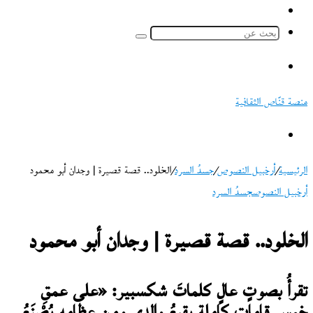
ملخص
الموقع
بحث
RSS
عن
القائمة
منصة قنّاص الثقافية
بحث
عن
الرئيسية
/
أرخبيل النصوص
/
جسدُ السرد
/
الخلود.. قصة قصيرة | وجدان أبو محمود
أرخبيل النصوص
جسدُ السرد
الخلود.. قصة قصيرة | وجدان أبو محمود
تقرأُ بصوتٍ عالٍ كلماتَ شكسبير: «على عمقِ