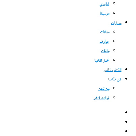
غاليري
موسيقا
مسارات
مقالات
حوارات
ملفات
أخبار ثقافية
الكتاب قنّاص
كن قنّاصا
من نحن
قواعد النشر
فيسبوك
‫X
‫YouTube