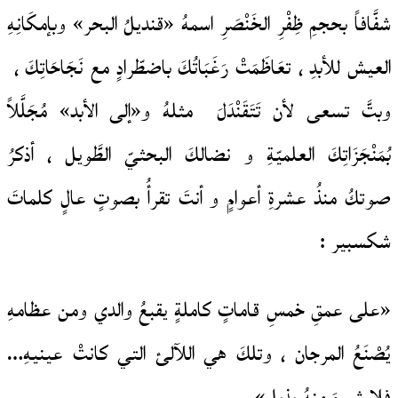
شفَّافاً بحجمِ ظِفْرِ الخَنْصَرِ اسمهُ «قنديلُ البحر» وبإمكَانِهِ
العيش للأبدِ ، تعَاظَمَتْ رَغَبَاتُكَ باضطّرادٍ مع نَجَاحَاتِكَ ،
وبتَّ تسعى لأن تَتَقَنْدَلَ مثلهُ و«إلى الأبد» مُجَلَّلاً
بُمَنْجَزَاتِكَ العلميّةِ و نضالكَ البحثيّ الطَّويل ، أذكرُ
صوتكُ منذُ عشرةِ أعوامٍ و أنتَ تقرأُ بصوتٍ عالٍ كلماتَ
شكسبير :
«على عمقِ خمسِ قاماتٍ كاملةٍ يقبعُ والدي ومن عظامهِ
يُصْنَعُ المرجان ، وتلكَ هي اللآلئ التي كانتْ عينيهِ…