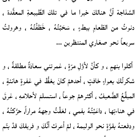
السَّذاجة أنَّ هنالكَ خيرا ما في تلكَ الطَّبيعةِ المعقَّدة ،
دنوتُ من الطّعامِ ببطءٍ ، سَحَبْتُهُ ، خَطَفْتُهُ ، وهرولتُ
سريعاً نحو صغاري المنتظرين …
أكلوا بنهمٍ ، و كأنْ لأوَّلِ مرّةٍ ، غمرتني سعادَةٌ مطلقةٌ ، و
شكرتُكَ بعواءٍ خافتٍ ، أحدهمْ كانَ يغطُّ في غفوةٍ هانئةٍ ،
المبقَّعُ الضَّعيفُ ، أكثرهمْ جوعاً ، استسلمَ لأحلامهِ ، غرقَ
في هناءتِها ، داعَبْتُهُ بفمي ، لعَقْتُ وجههُ مراراً، حرَّكتُهُ ،
ودفعتهُ بقوَّةٍ نحو الوليمة ، لمْ أعرفْ أنَّكَ و فريقكَ قدْ بتّم