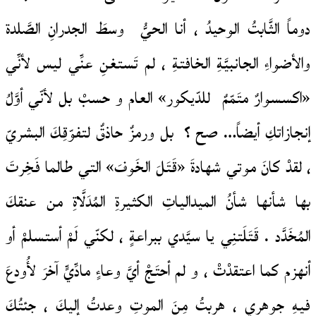
دوماً الثَّابتُ الوحيدُ ، أنا الحيُّ وسطَ الجدرانِ الصَّلدة
والأضواءِ الجانبيَّةِ الخافتةِ ، لم تَستغنِ عنِّي ليس لأنِّي
«اكسسوارٌ متَمّمٌ للدّيكور» العام و حسبْ بل لأنّي أوَّلُ
إنجازاتكِ أيضاً… صح ؟ بل ورمزٌ حاذقٌ لتفوّقِكَ البشريّ
، لقدْ كانَ موتي شهادةَ «قَتَلَ الخَوفَ» التي طالما فَخِرتَ
بها شأنها شأنُ الميدالياتِ الكثيرةِ المُدَلَّاةِ من عنقكَ
المُخَدَّد . قَتَلَتنِي يا سيَّدي ببراعةٍ ، لكنّي لَمْ أستسلمْ أو
أنهزم كما اعتقدْتْ ، و لم أحتَجْ أيَّ وعاءٍ مادِّيٍّ آخرَ لأُودعَ
فيهِ جوهري ، هربتُ مِنَ الموتِ وعدتُ إليكَ ، جئتُكَ