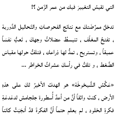
التي تقيسُ التغييرَ فيك من عمر الزّمن ؟!
تدخلُ ممرِّضَتكَ مع نتائج الفحوصاتِ والتّحاليل الدَّورية
، تفتحُ المغلّف ، تنبسطُ عضلاتُ وجهكَ ، تَعبُّ نفسَاً
عميقاً ، وتستريح ، تمدُّ لها ذراعك ، فتلفُّ حولها مقياسَ
الضَّغط ، و تلفُّ في رأسكَ عشراتُ الخواطر …
«عَكْسُ الشَّيخوخَة» هو الهدفُ الأخيرُ لكَ على هذهِ
الأرض ، كنتَ واثقاً أنَّ من أعدَّ أُسطورة جلجامش لدغدغةِ
فكرةِ الخلود ، لم يعلم حتماً أنَّ الفكرةَ قدْ أنجَبَتْ كائناً