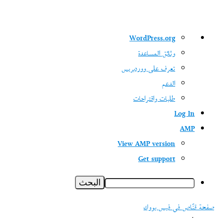
نبذة
WordPress.org
عن
وثائق المساعدة
ووردبريس
تعرف على ووردبريس
الدعم
طلبات واقتراحات
Log In
AMP
View AMP version
Get support
البحث
صفحة قنّاص في فيس بووك