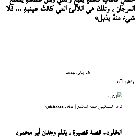
خمسِ قاماتٍ كاملةٍ يقبعُ والدي ومن عظامهِ يُصْنَعُ
المرجان ، وتلكَ هي اللآلئ التي كانتْ عينيهِ ... فلا
شيءَ منهُ يذبل»
تابع
على
X
26 يناير، 2024
0
4٬663
لوحة التشكيلي صفاء اسكندر | qannaass.com
الخلود.. قصة قصيرة ، بقلم وجدان أبو محمود