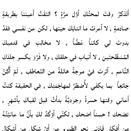
أتَذكرُ وقتَ لمحتُكَ أوَّلَ مرَّةٍ ؟ التَقَتْ أعيننا بطريقةٍ
صادمةٍ ، لا أعرفُ ما انتابَكَ حينها ، لكن عن نفسي فقدْ
بدوتَ لي كائناً غضَّاً ، لا مخالبَ في قدميكَ
المُسَطَّحتَينِ ، لا أنياب في حلقكَ ، ولا فَرْوَ يكسو جلدَكَ
النَّاعم ، أثرتَ فيَّ موجةً هائلةً من التّعاطفِ ، لَمْ أَكُنْ
جائعِاً بما يكفي لأُضطَرَّ لمهاجَمَتِكَ ، في الحقيقة كنتُ
أعاني وقتها حسرةً وجوديَّةً بدأتْ قبلَ لقياكَ بأشهرٍ ،
تضحك ! حسناً اضحك ، لكنّي أؤكّدُ لكَ بأنَّ ما عانيْتُهُ
من أفكارٍ قَادَني نحو الصَّومِ عن أيِّ شكلٍ من أشكالِ