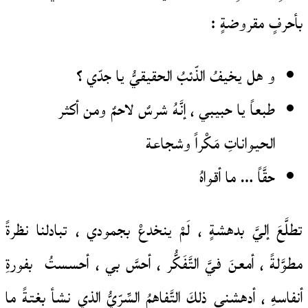
بأحرفٍ مقروضةٍ :
و هل يخيفُ الذّئبُ الحقيقيُّ يا جدّي ؟
طبعاً يا حبيبي ، إنَّهُ شرسٌ لاحمٌ ومن أكثر
الحيواناتِ مَكْراً وشجاعة
حقَّاً … ما أقواهُ
تطلَّعَ إليَّ بدهشةٍ ، لَمْ ينخدعْ بجمودي ، تبادلنا نظرةً
مطوَّلةً ، أمعنَ فيَّ التَّفَكُّر ، أحسَّ بي ، أحسستُ بفورةِ
أنفاسهِ ، أدهشني ذلكَ التَّفاهمُ السِّرّيُّ الذي نشأ بغتةً ما