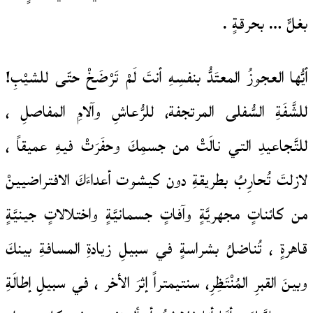
بغلٍّ … بحرقةٍ .
أيُّها العجوزُ المعتَدُّ بنفسِهِ أنتَ لَمْ تَرْضَخْ حتّى للشيْبِ!
للشَّفَةِ السُّفلى المرتجفة، للرُّعاشِ وآلامِ المفاصلِ ،
للتَّجاعيدِ التي نالَتْ من جسمِكَ وحفَرَتْ فيهِ عميقاً ،
لازلتَ تُحارِبُ بطريقةِ دون كيشوت أعداءَكَ الافتراضيينْ
من كائناتٍ مجهريَّةٍ وآفاتٍ جسمانيَّةٍ واختلالاتٍ جينيَّةٍ
قاهرةٍ ، تُناضلُ بشراسةٍ في سبيلِ زيادةِ المسافةِ بينكَ
وبينَ القبرِ المُنْتَظِرِ، سنتيمتراً إثرَ الأخر ، في سبيلِ إطالَةِ