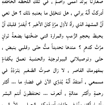
صغارنا يولدُ أعمى وأصمّ ، في تلكَ اللَّحظة الخاطفةِ
أدركتُ أنَّهُ يراني ، هل تتخيَّل ما يعنيهِ ذلك ؟ هل تعي
أنَّ المشهدَ الذي رآهُ لأوّلِ مرَّةٍ كانَ الأخير ؟ أيقدرُ قلبكَ أنْ
يحيطَ بحجمِ الرُّعبِ والمرارة التي ضخّتها بضعةُ ثوانٍ
مرَّتْ كدهرٍ ؟ عندها تحديداً متُّ حتّى وقلبي ينبض ،
حتّى وتوصيلاتي البيولوجيّة والحسّية تعملُ بكفاءةٍ
بمفهومكَ القاصر ، لا زالَ صوتُ الصَّغيرِ يَتَرَدّدُ في
مسمعي ، أعتقدُ أنَّهُ يُدَوِّي الآنَ في فضاءٍ ما … أكثر
رحمةٍ وأكثر عدالةٍ ، أتعرف … تحتفظونَ أنتم البشر