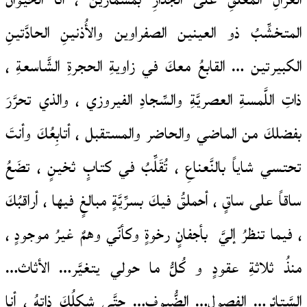
الغزالِ المعلَّقِ على الجدارِ بمسمارين ، أنا الحيوانُ
المتخشِّبُ ذو العينين الصفراوين والأُذنينِ الحادَّتينِ
الكبيرتين … القابعُ معكَ في زاويةِ الحجرةِ الشَّاسعةِ ،
ذاتِ اللَّمسةِ العصريَّةِ والسِّجادِ الفيروزي ، والذي تحرَّرَ
بفضلكَ من الماضي والحاضر والمستقبل ، أتابِعُكَ وأنتَ
تحتسي شاياً بالنَّعناعِ ، تُقَلِّبُ في كتابٍ ثخينٍ ، تضَعُ
ساقاً على ساقٍ ، أحملقُ فيكَ بسرِّيَّةٍ مبالغٍ فيها ، أراقبُكَ
، فيما تنظرُ إليَّ بأجفانٍ رخوةٍ وكأنّي وهمٌ غيرُ موجودٍ ،
منذُ ثلاثةِ عقودٍ و كُلُّ ما حولي يتغيَّر… الأثاث…
السَّتائر… الفصول… الضُّيوف… حتَّى شكلُكَ ذاتهُ ، أنا