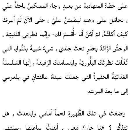
على خطاهُ المتهادية من بعيدٍ ، جاءَ المسكينُ باحثاً عنّي
، تحامَلَ على وهنهِ ليطمئنَّ عليَّ ، حتَّى الآنْ لَمْ أعرفْ
كيفَ أكلتُهْ، لمْ أكنْ أنا -أُقسمُ لك- وإنّما فطرتي الذئبيّة ،
الوحشُ الرَّاقدُ بحذرٍ تحتَ جلدي ، شيءٌ شبيهٌ بالنَّوايا التي
تُغَلِّفُ نظرتَكَ البلُّوريّةَ وابتسامتكَ الرَّقيقةَ ، إنّها السِّلسلةُ
الغذائيّةُ الحقيرةُ التي جعلتْ عيناهُ عالقتانِ في بلعومي
إلى ما بعدَ الموت.
وضعَتَ في تلكَ الظَّهيرةِ لحماً أمامي وابتعدتَ ، هل
تتذكَّر ؟ هيّا حاولْ معي ، أيقنتُ ساعتها وبمنتهى