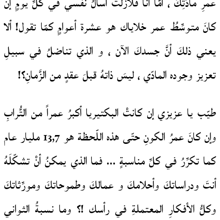
عمرِ مادَّتِكَ ، أمَّا أنا فلازلتُ أسألُ نفسي في كلِّ يومٍ إن
كانَ متوسِّطُ عمر خلاياك هو عشرة أعوامٍ كمّا تقول! ألا
يعني ذلكَ أنَّ جسدكَ الآن ، و الذي تناضلُ في سبيلِ
تعزيز وجوده المادّي ، ليسَ ذاتهُ قبلَ عقدٍ من الزَّمانِ؟!
طيّب يا عزيزي إن كانتْ البكتيريا أكبرُ عمراً من التُّرابِ
وإن كانَ عمرُ الكونِ حتّى هذه اللّحظة هو 13,7 مليار عام
كما تكرِّرُ في كلِّ مناسبةٍ … فما الذي يمكنُ أنْ تشكّلَهُ
أنتَ ودراساتكَ وأحلامكَ و عمالكَ وطموحاتكَ ومورِّثاتكَ
وكلُّ الأفكارِ المعتملةِ في رأسك !؟ وما نسبةُ الثواني