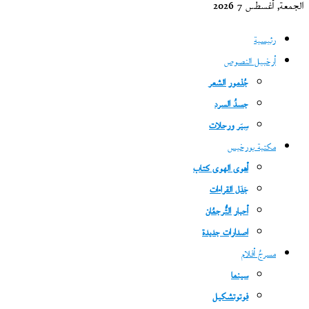
الجمعة, أغسطس 7 2026
رئيسية
أرخبيل النصوص
جُذمور الشعر
جسدُ السرد
سِيَر ورحلات
مكتبة بورخيس
أهوى الهوى كتاب
جَدَل القراءات
أحبار التُّرجمُان
اصدارات جديدة
مسرحُ أفلام
سينما
فوتوتشكيل