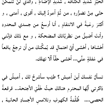
الحيِّزِ شديدِ الكثافة ، شديدِ الإضاءةِ ، والذي لنْ تتمكَّنَ
حتّى مِنْ تصَوُّرهِ ، من ثُمَّ أعودُ إليكَ ، أقوى ، أعتى ، و
أكثرَ رغبةً في الانتقامِ ، أنا أوسعُ من جسدي المحدود
وأنتَ أضيقُ من نظريَّاتكَ المضحكة ، و مع ذلكَ فإنّني
أخشاها ، أخشى أيَّ احتمالٍ قد يُمكِّنكَ من أن ترجعُ يافعاً
في غفلةٍ عنِّي… أخشى حقَّاً ألّا تهلك.
تسألُ نفسكَ أينَ أعيش ؟ طيّب سأشرحُ لكَ ، أعيشُ في
ذاكرتي أيُّها المحترم هنالكَ حيثُ خَفْقِ الأجنحة… قرقعةُ
الحصى…. ظُلْمَةُ الكهوفِ وتلامسِ الأجسادِ الحانية ،