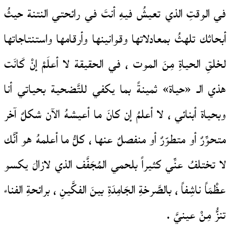
في الوقتِ الذي تعيشُ فيهِ أنتَ في رائحتي النتنة حيثُ
أبحاثك تلهثُ بمعادلاتها وقوانينها وأرقامها واستنتاجاتها
لخلقِ الحياةِ مِنَ الموت ، في الحقيقة لا أعلَمْ إنْ كَانَت
هذي الـ «حياة» ثمينةً بما يكفي للتَّضحية بحياتي أنا
وبحياة أبنائي ، لا أعلمُ إن كانَ ما أعيشهُ الآن شكلٌ آخر
متحوِّرٌ أو متطوّرٌ أو منفصلٌ عنها ، كلُّ ما أعلمهُ هو أنَّك
لا تختلفُ عنِّي كثيراً بلحمي المُجَفَّف الذي لازالَ يكسو
عظْمَاً ناشِفاً ، بالصَّرخةِ الجَامِدَةِ بينَ الفكَّينِ ، برائحةِ الفناء
تنزُّ مِنْ عينيَّ .