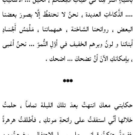
بأشياءٍ أكثرَ مِنَّا في طيَّاتِ أدمِغَتكمْ ، الحيل … الأساليب
…. الذَّكاءاتِ العديدة ، نحنُ لا نحتفظُ إلَّا بصورَ بعضنا
البعض ، روائحنا السَّاخنة ، همهماتنا ، مَلْمَسُ أَجْسَادِ
أبنائنا و لونُ وبرهم الخفيف في أوَّلِ النُّموّ … نحنُ أغبى
، بإمكانكِ الآنَ أنْ تضحكَ … اضحك .
***
حكايتي معكَ انتهتْ بعدَ تلكَ الليلة تماماً ، حلمتُ
خلالها أنِّي استفقتُ على رائحةِ موتكِ ، فأطلقتُ هرهرةً