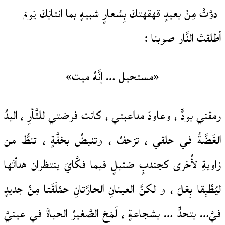
دوَّتْ مِنْ بعيدٍ قهقهتكَ بِسُعارٍ شبيهٍ بما انتابَكَ يَومَ
أطلقتَ النَّار صوبنا :
«مستحيل … إنَّهُ ميت»
رمقني بودٍّ ، وعاودَ مداعبتي ، كانت فرصَتي للثَّأرِ ، اليدُ
الغَضَّةُ في حلقي ، تزحفُ ، وتنبضُ بخفَّةٍ ، تنطُّ من
زاويةِ لأُخرى كجندبٍ ضئيلٍ فيما فكَّايَ ينتظران هدأتَها
ليُطْبِقا بِغلّ ، و لكنَّ العينانِ الحارَّتانِ حمْلَقَتا مِنْ جديدٍ
فيَّ… بتحدٍّ … بشجاعةٍ ، لَمَحَ الصَّغيرُ الحياةَ في عينيَّ