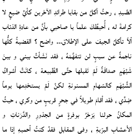
الصَّيدِ ، رحتُ آكلُ من بقايا طرائدِ الآخرين كأيِّ ضبعٍ لا
كرامةَ له ، أُحيطُكَ علماً يا صاحبي بأنَّ من عادةِ الذئاب
ألاّ تأكلُ الجيفَ على الإطلاق… واضح ؟ القضيةُ كلُّها
ناجمةٌ عن سببٍ لن تتفهَّمَهُ ، فقد نَشَأتْ بيني و بينَ
شَيْهَمٍ صداقَةٌ لَمْ تَقبلها حتَّى الطَّبيعة ، كانَتْ أشواكُ
الشَّيْهَمِ كالسّهامِ المسنونةِ لكنْ لَمْ يستخدِمها يوماً
ضِدِّي ، فقد أقامَ طويلاً في جحرٍ قريبٍ من وكري ، حيثُ
المكانُ حولنا يَزخرُ بوفرةٍ من الجذورِ والدَّرَناتِ و
الأعشابِ البرّيةِ ، وفي المقابلِ فقدْ كنتُ أحميهِ إذا ما