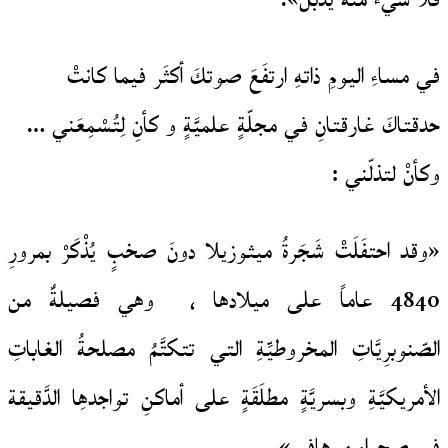
فلا شيءَ منهُ يذبل».
في مساءِ اليومِ ذاتهِ ارتفَعَ صوتكَ أكثَر فيما كانتْ
حدقتاكَ غارقتانِ في مجلّةٍ علميَّةٍ و كأنِ لِتُسْمِعَني …
وكأنْ لتذلّني :
«وقد احتفَلَتْ شَجَرةُ ميثوزيلا دونَ صخبٍ يُذْكَرْ بمرورِ
4840 عاماً على ميلادها ، وهي فصيلةٌ من
الصّنوبرِيَّاتِ المخروطيِّةِ التي تتكتَّمُ مصلحةُ الغاباتِ
الأمريكيَّةِ وبسريَّةٍ مطلَقَةٍ على أماكنِ تواجدهِا الدَّقيقة