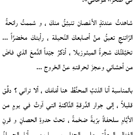
في صحراء موهافي».
شاهدتُ عندئذٍ الأغصان تنبثِقُ منكَ ، و شممتُ رائحةُ
الرَّاتنجِ تعبقُ منْ أصابعكَ النّحيلة ، رأيتكَ مخضرَّاً …
تخيَّلتُكَ شجرةُ الميثوزيلا ، أذكرُ جيّداً الدَّمعَ الذي فاضَ
من أحشائي وعجزَ لحرقتهِ عنْ الخروج …
بالمناسبة أنا الذئبُ المحنَّطُ هنا أمَامَك ، ألا تراني ؟ دقِّق
قليلاً ، إلى جوار الدَّرقةِ الدَّاكنةِ التي آوتْ في يومٍ من
الأيَّامِ سلحفاةً برّيةً ضخمةً ، تحتَ حدوةِ الحصانِ و قرنِ