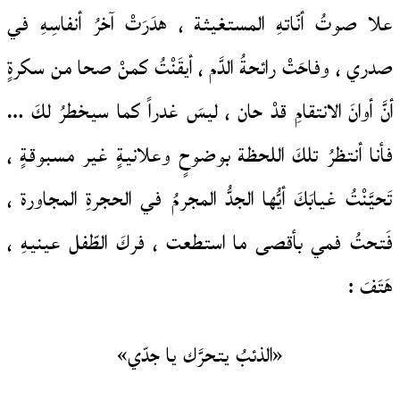
علا صوتُ أنّاتهِ المستغيثة ، هدَرَتْ آخرُ أنفاسِهِ في
صدري ، وفاحَتْ رائحةُ الدَّم ، أيقَنْتُ كمنْ صحا من سكرةٍ
أنَّ أوانَ الانتقامِ قدْ حان ، ليسَ غدراً كما سيخطرُ لكَ …
فأنا أنتظرُ تلكَ اللحظة بوضوحٍ وعلانيةٍ غير مسبوقةٍ ،
تَحيَّنْتُ غيابَكَ أيُّها الجدُّ المجرمُ في الحجرةِ المجاورة ،
فَتحتُ فمي بأقصى ما استطعت ، فركَ الطّفل عينيهِ ،
هَتَفَ :
«الذئبُ يتحرَّك يا جدّي»