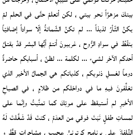
خفيتةً، حرّكتُ قوائمي على سبيلِ الاحتفالِ ، وخرجتُ من
بيتكَ مزهوَّاً نحو بيتي ، لكن أتعلمْ حتَّى في الحلم لمْ
يكنْ الثّأرُ لذيذاً … لم تكنْ الشّماتةُ إلّا سواداً إضافيّاً
ينقّطُ في سوادِ الرُّوح ، غريبونَ أنتمْ أيُّها البشر قدْ يقتلُ
أحدكم الآخر لشيء … لكلمة … لظنّ ، أسبابكم حاضرةٌ
دوماً لغسلِ ذنوبكم ، كذباتكم هي الجمالُ الأخير الذي
تغلِّفونَ فيهِ ما في دواخلكم من ظلامٍ ، في الصباحِ
الأخيرِ لم أستيقظ على موتِكَ كما تمنَّيتُ وإنّما على
لمساتِ طفلٍ نَبَتَ فوقي من العدَمْ ، كنتَ قَدْ شَغَّلتَ لَهُ
التِّلفازَ على برنامجٍ كرتونيٍّ عجيبٍ ، مشاجرات قطٍّ و