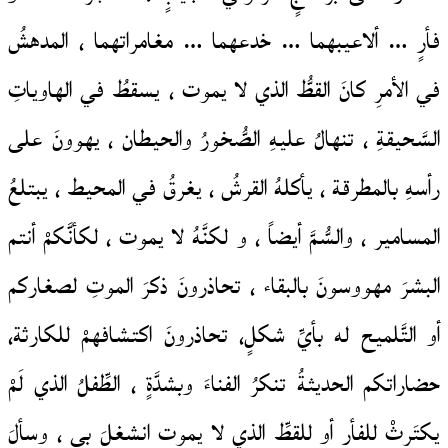
فأرٍ … ألاعيبهما … خدعهما … مغامراتهما ، المدهشُ
في الأمرِ كانَ القطُّ الذي لا يموت ، يسقطُ في الهاوياتِ
السَّحيقةِ ، تنهالُ عليهِ الصُّخورُ والحيطان ، يهوونَ على
رأسهِ بالمطرقة ، يأكلهُ القرشُ ، يغرقُ في المحيط ، يبتلعُ
المسامير ، والسُّمَّ أيضاً ، و لكنَّهُ لا يموت ، لكأنَّكمْ أنتم
البشرَ مهووسونَ بالبقاء ، تحاذرونَ ذكرَ الموتِ لصغاركم
أو التَّلميح له بأيِّ شكلٍ، تحاذرونَ اكتشافهمْ للكارثة،
حضاراتكم الحديثةُ تنكرُ الفناءَ وبشدَّةٍ ، الطِّفلُ الذي لَمْ
يكتَرِثْ للفأرِ أو للقطِّ الذي لا يموت انشغلَ بي ، وسألَ