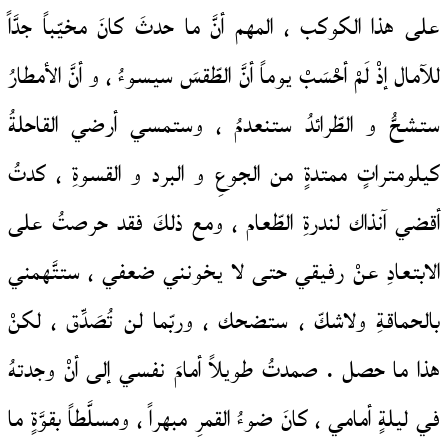
على هذا الكوكب ، المهم أنَّ ما حدثَ كانَ مخيّباً جدَّاً
للآمال إذْ لَمْ أحْسَبْ يوماً أنَّ الطّقسَ سيسوءُ ، و أنَّ الأمطارُ
ستشحُّ و الطّرائدُ ستنعدمُ ، وستمسي أرضي القاحلةُ
كيلومتراتٍ ممتدةٍ من الجوعِ و البرد و القسوةِ ، كدتُ
أقضي آنذاك لندرةِ الطّعام ، ومع ذلكَ فقد حرصتُ على
الابتعادِ عنْ رفيقي حتى لا يخونني ضعفي ، ستتَّهمني
بالحماقةِ ولاشكّ ، ستضحك ، وربّما لن تُصَدِّق ، لكنْ
هذا ما حصل . صمدتُ طويلاً أمامَ نفسي إلى أنْ وجدتهُ
في ليلةٍ أمامي ، كانَ ضوءُ القمرِ مبهراً ، ومسلَّطاً بقوَّةٍ ما