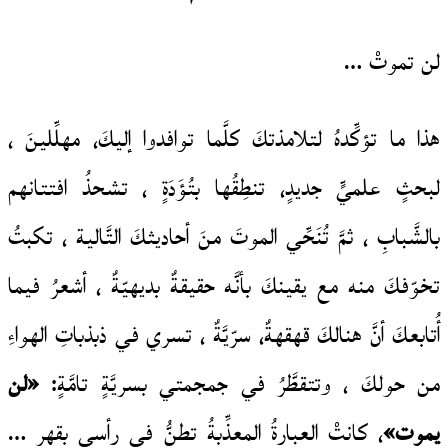
لن تموتْ …
هذا ما تؤكِّدهُ لتلامذتكَ كلَّما توافدوا إليكَ، مهلِّلينَ ،
لبحثٍ علميٍّ جديدٍ، تنطِقُها بتُؤَدَةٍ ، تشحذُ افتتانهم
بالشَّبابِ ، ثمَّ تُنَحِّي الموتَ منَ أحاديثكَ التَّالية ، تكبتُ
تخوّفكَ منه مع يقينكَ بأنَّه حقيقةٌ بديهيّةٌ ، أشعرُ فيما
أُتابعكَ أنَّ هنالكَ قهقهةٌ، سرّيَّةٌ ، تسري في ذبذباتِ الهواءِ
من حولكَ ، وتتقطَّرُ في جمجمتي بسريَّةٍ تامَّةٍ:
«لن
يموت»
، كانتْ العبارةُ المعذِّبةُ تطنُّ في رأسي بقهرٍ …