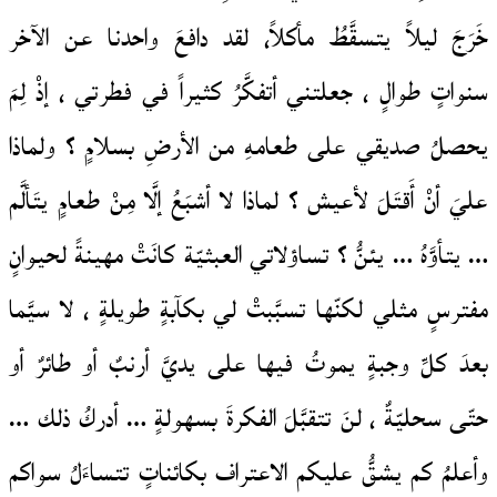
خَرَجَ ليلاً يتسقَّطُ مأكلاً، لقد دافعَ واحدنا عن الآخر
سنواتٍ طوالٍ ، جعلتني أتفكَّرُ كثيراً في فطرتي ، إذْ لِمَ
يحصلُ صديقي على طعامهِ من الأرضِ بسلامٍ ؟ ولماذا
عليَ أنْ أَقتَلَ لأعيش ؟ لماذا لا أشبَعُ إلَّا مِنْ طعامٍ يتَألَّم
… يتأوَّهُ … يئنُّ ؟ تساؤلاتي العبثيّة كانَتْ مهينةً لحيوانٍ
مفترسٍ مثلي لكنّها تسبَّبتْ لي بكآبةٍ طويلةٍ ، لا سيَّما
بعدَ كلِّ وجبةٍ يموتُ فيها على يديَّ أرنبٌ أو طائرٌ أو
حتّى سحليّةٌ ، لنَ تتقبَّلَ الفكرةَ بسهولةٍ … أدركُ ذلك …
وأعلمُ كم يشقُّ عليكم الاعتراف بكائناتٍ تتساءَلُ سواكم