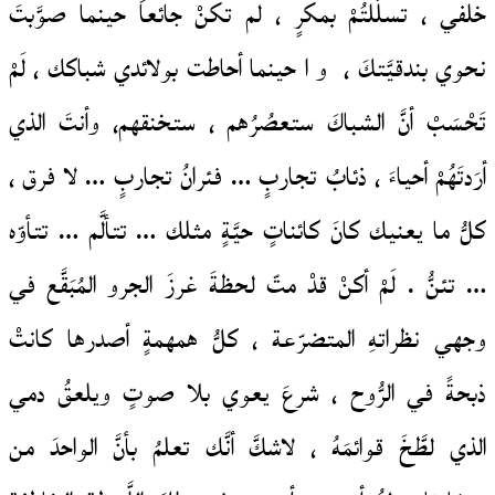
خلفي ، تسلَّلتُمْ بمكرٍ ، لم تكنْ جائعاً حينما صوَّبتَ
نحوي بندقيَّتكَ ، و ا حينما أحاطت بولائدي شباكك ، لَمْ
تَحْسَبْ أنَّ الشباكَ ستعصُرُهم ، ستخنقهم، وأنتَ الذي
أرَدتَهُمْ أحياءَ ، ذئابُ تجاربٍ … فئرانُ تجاربٍ … لا فرق ،
كلُّ ما يعنيك كانَ كائناتٍ حيَّةٍ مثلك … تتألَّم … تتأوّه
… تئنُّ . لَمْ أكنْ قدْ متّ لحظةَ غرزَ الجرو المُبَقَّع في
وجهي نظراتهِ المتضرّعة ، كلُّ همهمةٍ أصدرها كانتْ
ذبحةً في الرُّوح ، شرعَ يعوي بلا صوتٍ ويلعقُ دمي
الذي لطَّخَ قوائمَهُ ، لاشكَّ أنَّك تعلمُ بأنَّ الواحدَ من