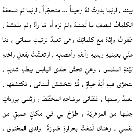
بيننا ، لربّما بدوتُ لهُ وحيداً … متحجّراً ، لربّما لمْ تسعفهُ
الكلماتُ ليصفَ ما لَمَسَهُ ولمْ يَرَه أو مَا رآهُ ولم يلمَسْهُ ،
طفوتُ وإيَّاهُ مع كلماتِكَ وهي تعيدُ ترتيبَ سماتي ، دنا
منّي بعينيهِ ويديهِ وأنفهِ وأعصابِه ، ارتعَشْتُ بفعلِ راحَتِهِ
ليِّنةِ الملمس ، وهيَ تجسُّ جلدي اليابس ببطءٍ شديدٍ ،
تتحرَّى فيهِ أيّةَ حياةٍ ، ثُمَّ تتَحَسَّسُ أسناني ، تكتشفها ،
تعيدُ رسمَها ، غطّاني بوشاحهِ المخطَّط ، زيَّنني بورداتٍ
جلبها من المزهريّة ، طوَّحَ بي في مكانٍ عميقٍ من
نفسي ، وهناك لَمَعَتْ بحرارةٍ صُورَةُ ولدي المخنوق ،