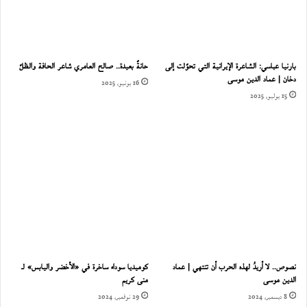
بارنيا عباسي: الشاعرة الإيرانية التي تحوّلت إلى
حانةٌ بعيدة.. صالح العامري شاعر الحافة والظلّ
دخان | عماد الدين موسى
16 يونيو، 2025
15 يوليو، 2025
نصوص.. لا أريدُ لهذه الحرب أن تنتهي | عماد
كوميديا سوداء ساخرة في «الأخضر واليابس» لـ
الدين موسى
منى كريم
8 ديسمبر، 2024
29 نوفمبر، 2024