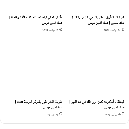
اقترافات التأويل.. مقاربات في الشِعر والنقد لِـ
«ألوان العالم الباهتة».. قصائد مكثّفة وخاطفة |
خالد حسين | عماد الدين موسى
عماد الدين موسى
24 نوفمبر، 2023
30 يوليو، 2023
الرحلة لـ آلنكارت: كمن يرى ظله في ماء النهر |
تغريبة القافر تفوز بالبوكر العربية 2023 |
عماد الدين موسى
عمادالدين موسى
26 يونيو، 2023
15 مايو، 2023