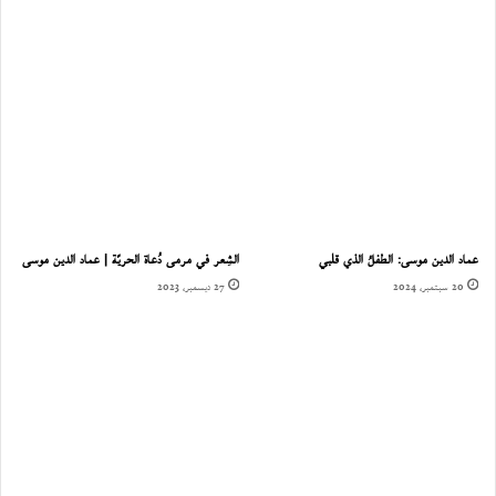
عماد الدين موسى: الطفلُ الذي قلبي
الشِعر في مرمى دُعاة الحريّة | عماد الدين موسى
20 سبتمبر، 2024
27 ديسمبر، 2023