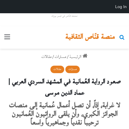
Log In
صفحة قنّاص في فيس بووك
منصة قنّاص الثقافية
بحث عن
القائ
الرئيسية
/
مسارات
/
مقالات
مسارات
مقالات
صعود الرواية العُمانية في المشهد السردي العربي |
عماد الدين موسى
لا غرابة، إذاً، أن تصل أعمال عُمانية إلى منصات
الجوائز الكبرى، وأن يلقى الروائيون العُمانيون
ترحيباً نقدياً وجماهيرياً واسعاً