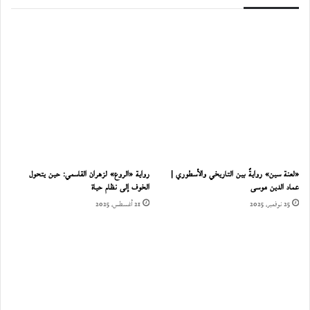
«لعنة سين» روايةٌ بين التاريخي والأسطوري |
رواية «الروع» لزهران القاسمي: حين يتحول
عماد الدين موسى
الخوف إلى نظام حياة
25 نوفمبر، 2025
21 أغسطس، 2025