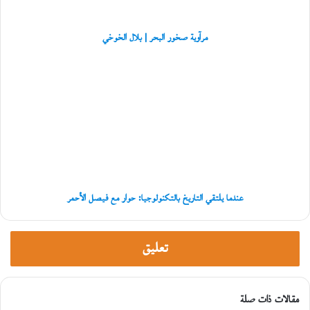
«
ل
ا
مرآوية صخور البحر | بلال الخوخي
ب
ر
عندما
ي
يلتقي
د
التاريخ
إ
بالتكنولوجيا:
ل
حوار
ى
مع
غ
فيصل
زّ
الأحمر
ة
»
عندما يلتقي التاريخ بالتكنولوجيا: حوار مع فيصل الأحمر
تعليق
مقالات ذات صلة