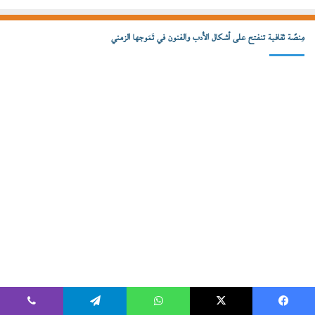
مِنصّة ثقافية تنفتح على أشكال الأدب والفنون في تَمَوجها الزمني
تواصل معنا
يسبوك
‫X
واتساب
تيلقرام
ڤايبر