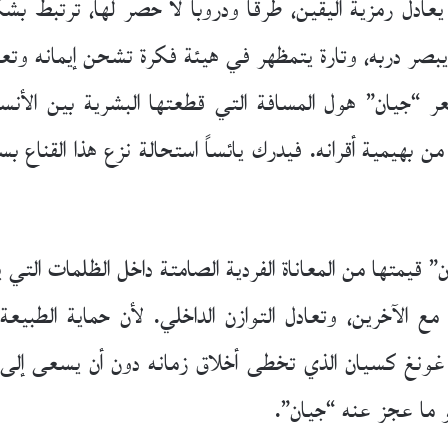
عادل رمزية اليقين، طرقا ودروبا لا حصر لها، ترتبط بش
بصر دربه، وتارة يتمظهر في هيئة فكرة تشحن إيمانه وت
ر “جيان” هول المسافة التي قطعتها البشرية بين الأن
بهيمية أقرانه. فيدرك يائساً استحالة نزع هذا القناع ب
” قيمتها من المعاناة الفردية الصامتة داخل الظلمات التي
ع الآخرين، وتعادل التوازن الداخلي. لأن حماية الطبيع
غونغ كسيان الذي تخطى أخلاق زمانه دون أن يسعى إل
و ما عجز عنه “جيان”.