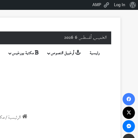
نبذة
AMP
Log In
عن
ووردبريس
الخميس, أغسطس 6 2026
رئيسية
أرخبيل النصوص
مكتبة بورخيس
فيسبوك
‫X
الرئيسية
/
مكت
ماسنجر
مشاركة عبر البريد