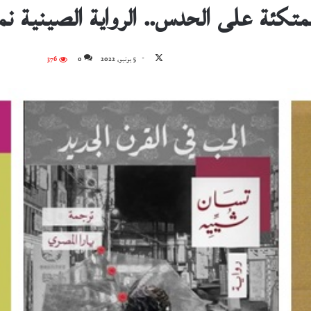
لمتكئة على الحدس.. الرواية الصينية نم
تابع
5 يونيو، 2022
0
376
على
X