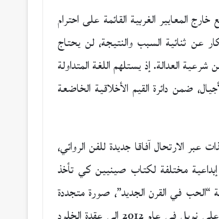
رج المعايير الغربية القائمة على احترام
ار عن ثنائية السبب والنتيجة، لن يحتاج
رعية العدالة. إذ يستلهم اللغة المتداولة
يال، ضمن دائرة القيم الأخلاقية الخاضعة
ت عبر الارتحال آفاقا جديدة للفن الروائي،
ما أفسح المجال لتجارب إبداعية مختلفة لكتاب صينيين كي تأخذ
ة “الحب في القرن الجديد”، صورة متجددة
لصين ما بعد ماو، حيث ترتسم تعددية الذات الإبداعية مدخلا للتأريخ. بينما تطرق “مون يان” الحائز على نوبل في عام 2012 إلى عقدة الخلود