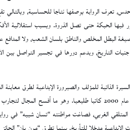
، تعرف الرواية بوصفها نتاجا للحساسية، وبالتالي تقع خا
 فيها الحبكة حتى تصل الذروة. وبسبب استقلالية الأفك
ة البطل المخلص والناطق بلسان الشعب، ولا المدافع عن ش
 جنبات التاريخ، ويدعم دورها في تجسير التواصل بين الأج
رة الذاتية للمؤلف والصيرورة الإبداعية لطرق معاينة الذا
واعتبر “جيان” عقب نيله جائزة نوبل في عام 2000 كاتبا طليعيا. وهو 
ى المتلقي الغربي، فصاغت مواطنته “تسان شييه” في رواي