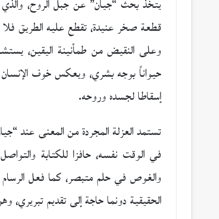
يتخذ بحث “جيان” عن جبل الروح، والذي ي
قطعة صخر عنيدة، تقطع عليه الطريق فلا ي
وعلى النقيض من طمأنينة اليقين، يستشع
حيواناً بوجه بشري، ويعكس خوف الإنسان من 
إسقاطا لجسده وروحه.
تستمد العزلة المجردة من المعنى عند “جيان
في الوقت نفسه، حافزا للكتابة والتواصل م
والغوص في حلم متبصر، كما فعل الرسام 
الحقيقية دونما حاجة إلى تقديم تبريري، وه