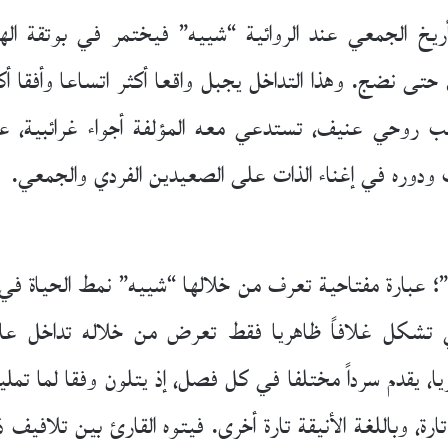
يخ الجمعي عند الروائية “شييه” فيختمر في بوتقة الهلوس
، حتى نضج. وهذا التداخل يجبل واقعا أكثر اتساعا وأفقا
ب روحي عنيف، تستدعي معه المؤلفة أجواء غرائبية، ع
ودوره في إغناء الذات على الصعيدين الفردي والجمعي.
 عبارة مفتاحية تعرف من خلالها “شييه” نمط الحياة في ال
 تشكل غلافاً ظاهريا فقط تعرض من خلاله تداخل عال
ا، يقدم سرداً مختلفا في كل فصل، إذ يتلون وفقا لما تم
ة، وباللغة الأنيقة تارة أخرى. فيتوه القارئ بين تلافيف 