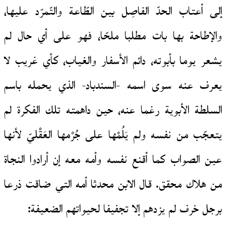
إلى أعتاب الحدّ الفاصِل بين الطّاعة والتّمرّد عليها،
والإطاحة بها بات مطلبا ملحّا، فهو على أي حال لم
يشعر يوما بأبوته، دائم الأسفار والغياب، كأي غريب لا
يعرف عنه سوى اسمه -السندباد- الذي يحمله باسم
السلطة الأبوية رغما عنه، حين داهمته تلك الفكرة لم
يتعجّب من نفسه ولم يَلُمْها على جُرْمها العَقْليّ لأنها
عين الصواب كما أقنع نفسه وأمه معه إن أرادوا النجاة
من هلاك محقق. قال الابن محدثا أمه التي ضاقت ذرعا
برجل خرف لم يزدهم إلا تجفيفا لحيواتهم الضعيفة: