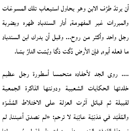
أن يرتدّ طرْف الابن وهو يحاول استيعاب تلك المسوغات
والمبررات غير المفهومة، أدار السندباد ظهره وبضربة
رجل واحد وأكثر من روح… وقبل أن يدرك ابن السندباد
ما فعله أبوه، فإن الأرض دُكّت دَكّا وبُسّت الدارُ بسّا.
…. روى الجد لأحفاده متحمسا أسطورة رجل عظيم
خلدتها الحكايات الشعبية ودونتها الذاكرة الجمعية
لقبيلة ثم قبائل آثرت العزلة على الاختلاط المُشَوّه
والمُقَيّد في مَدَنِيّة عاتِيَة لا ترحم: «لم نصدق أعيننا، لم