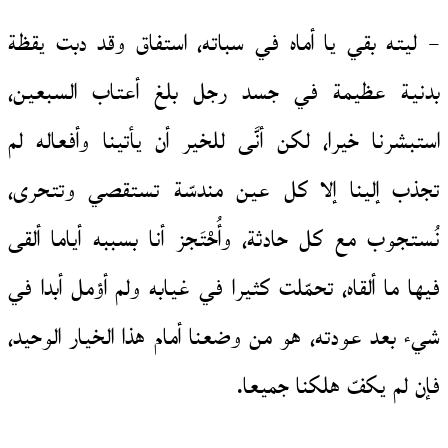
– ليته بقي يا أماه في سباته، استفاق وقد دبت يقظة
بدنية عظيمة في جسد رجل بلغ أعتاب السبعين،
استبشرنا خيرا، لكن أنَّى للخير أن يأتينا وأفعاله لم
تجذب إلينا إلا كل عين مندسّة تستقصي وتتحرى،
نُستجوب مع كل حادثة، وأُحْتَجز أنا بسببه أياما ألقى
فيها ما ألقاه، تحمّلت كثيرا في غيابه ولم أؤمل أبدا في
شيء بعد عودته، هو من وضعنا أمام هذا الخيار الوحيد،
فإن لم يكفّ هلكنا جميعا.