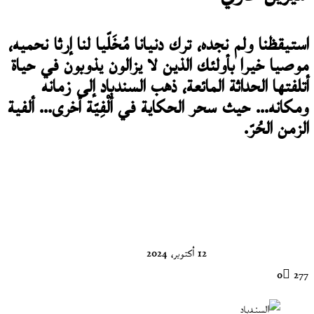
استيقظنا ولم نجده، ترك دنيانا مُخَلّيا لنا إرثا نحميه،
موصيا خيرا بأولئك الذين لا يزالون يذوبون في حياة
أتلفتها الحداثة المائعة، ذهب السندباد إلى زمانه
ومكانه... حيث سحر الحكاية في ألْفِيّة أخرى... ألفية
الزمن الحُرّ.
تابع
على
X
12 أكتوبر، 2024
0
277