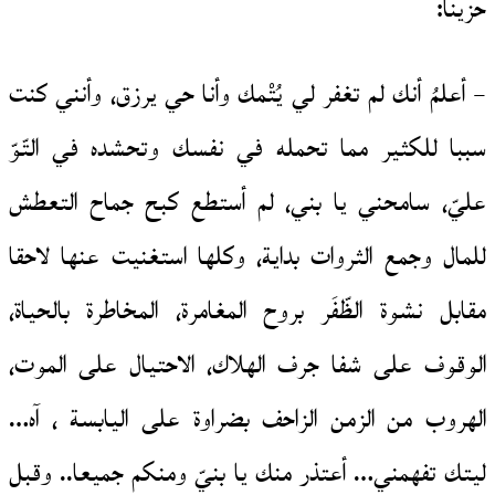
حزينا:
– أعلمُ أنك لم تغفر لي يُتْمك وأنا حي يرزق، وأنني كنت
سببا للكثير مما تحمله في نفسك وتحشده في التّوّ
عليّ، سامحني يا بني، لم أستطع كبح جماح التعطش
للمال وجمع الثروات بداية، وكلها استغنيت عنها لاحقا
مقابل نشوة الظّفَر بروح المغامرة، المخاطرة بالحياة،
الوقوف على شفا جرف الهلاك، الاحتيال على الموت،
الهروب من الزمن الزاحف بضراوة على اليابسة ، آه…
ليتك تفهمني… أعتذر منك يا بنيّ ومنكم جميعا.. وقبل