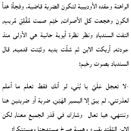
الواهنة وعقده الأوديبية لتكون الضربة قاضية. وفجأة هدأ
الكون وهجعت كل الأصوات، خيّم صمت مُقْلِق مُريب،
التفت السندباد ونظر نظرة أبوية حانية هي الأولى منذ
عودته، أربكت الابن ثم شلّت يديه وثبّتت قدميه، قال
السندباد بصوت رخيم:
-لا تعجل عَلَيّ يا بُنَي، لو أنك فقط تعلم ما أعلم
لعذرتني. لم يبق إلا اليسير الهَيّن، ضربة أو ضربتين هنا
وننتهي، هيا تعال وشارك في قَدَر الجميع معنا، لكن
الابن المُقَيّد بقيود وهمية صرخ مستهجنا ومستنكرا: