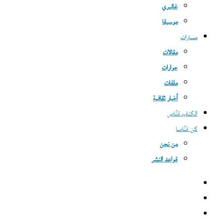
غاليري
موسيقا
مسارات
مقالات
حوارات
ملفات
أخبار ثقافية
الكتاب قنّاص
كن قنّاصا
من نحن
قواعد النشر
فيسبوك
‫X
‫YouTube