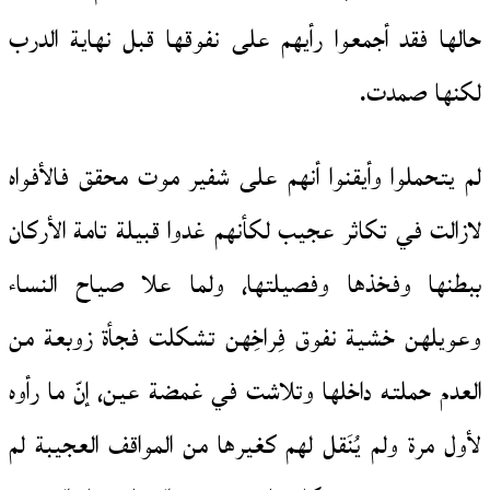
حالها فقد أجمعوا رأيهم على نفوقها قبل نهاية الدرب
لكنها صمدت.
لم يتحملوا وأيقنوا أنهم على شفير موت محقق فالأفواه
لازالت في تكاثر عجيب لكأنهم غدوا قبيلة تامة الأركان
ببطنها وفخذها وفصيلتها، ولما علا صياح النساء
وعويلهن خشية نفوق فِراخِهن تشكلت فجأة زوبعة من
العدم حملته داخلها وتلاشت في غمضة عين، إنّ ما رأوه
لأول مرة ولم يُنَقل لهم كغيرها من المواقف العجيبة لم