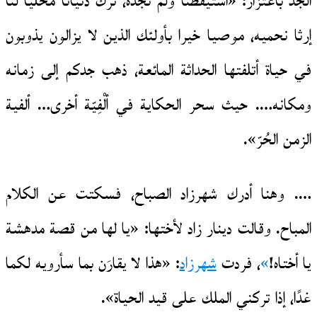
الجدّ باعتزاز: «استيقظنا ولم نجده، ترك دنيانا مُخَلّيا لنا
إرثا نحميه، موصيا خيرا بأولئك الذين لا يزالون يذوبون
في حياة أتلفتها الحداثة المائعة، ذهب جدكم إلى زمانه
ومكانه…. حيث سحر الحكاية في ألْفِيّة أخرى… ألفية
الزمن الحُرّ».
…. وهنا أدرك شهرزاد الصباح، فسكتت عن الكلام
المباح. وقالت دينار زاد لأختها: «يا لها من قصة مدهشة
يا أختاه!
»
، فردت
شهرزاد
: «هذا لا يقارَن بما سأرويه لكما
غدًا، إذا تركني الملك على قيد الحياة».