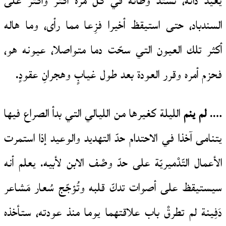
يعيد ذاته، تشتد وطأته في كل مرة أكثر وأكثر على
السندباد، حتى استيقظ أخيرا فزِعا مما رأى، وما هاله
أكثر تلك العيون التي سحّت دما متواصلا، عيونه هو،
فحزم أمره وقرر العودة بعد طول غيابٍ وهجرانِ عقودٍ.
….
لم ينم
الليلة كغيرها من الليالي التي بدأ الصراع فيها
يتنامى آخذا في الاحتدام حدّ التهديد والوعيد إذا استمرت
الأعمال التّدْميريّة على حدّ وصْف الابن لأبيه. يعلم أنه
سيستيقظ على أصوات تدكّ قلبه وتُؤجّج سُعار مَشاعر
دَفِينة لم تطرقْ باب علاقتهما يوما منذ عودته، ستأخذه