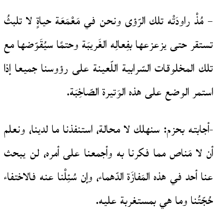
– مُذْ راودَتْه تلك الرّؤى ونحن في مَعْمَعَة حياةٍ لا تلبثُ
تستقر حتى يزعزعها بفِعالِه الغَريبَة وحتمًا سيُقَوّضها مع
تلك المخلوقات السّرابية اللّعينة على رؤوسنا جميعا إذا
استمر الوضع على هذه الوَتيرة الصّاخِبَة.
-أجابته بحزم: سنهلك لا محالة، استنفذنا ما لدينا، ونعلم
أن لا مَناص مما فكرنا به وأجمعنا على أمره، لن يبحث
عنا أحد في هذه المَفازَة الدّهماء، وإن سُئِلْنا عنه فالاختفاء
حُجّتُنا وما هي بمستغربة عليه.