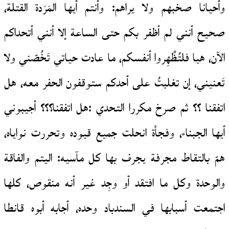
وأحيانا صخبهم ولا يراهم: وأنتم أيها المَرَدة القتلة،
صحيح أنني لم أظفر بكم حتى الساعة إلا أنني أتحداكم
الآن، هيا فلتُظْهِروا أنفسكم، ما عادت حياتي تَخُصّني ولا
تَعنيني، إن تغلبتُ على أحدكم ستوقفون الحفر معه، هل
اتفقنا ؟؟ ثم صرخ مكررا التحدي :هل اتفقنا؟؟؟ أجيبوني
أيها الجبناء، وفجأة انحلت جميع قيوده وتحررت نواياه،
همّ بالتقاط مجرفة يجرف بها كل مآسيه: اليتم والفاقة
والوحدة وكل ما افتقد أو وجِد غير أنه منقوص، كلها
اجتمعت أسبابها في السندباد وحده، أجابه أبوه قانطا