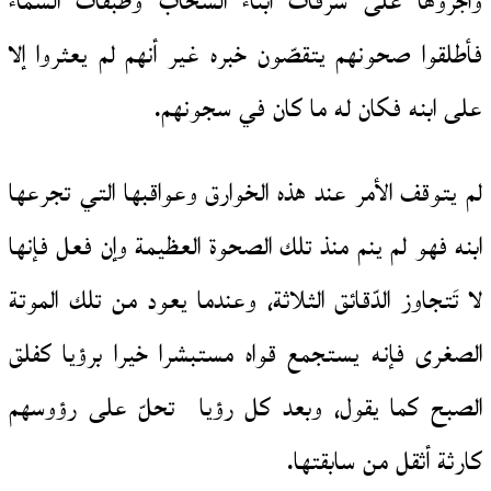
وأجرؤها على شرفات أبناء السحاب وطبقات السماء
فأطلقوا صحونهم يتقصّون خبره غير أنهم لم يعثروا إلا
على ابنه فكان له ما كان في سجونهم.
لم يتوقف الأمر عند هذه الخوارق وعواقبها التي تجرعها
ابنه فهو لم ينم منذ تلك الصحوة العظيمة وإن فعل فإنها
لا تَتجاوز الدّقائق الثلاثة، وعندما يعود من تلك الموتة
الصغرى فإنه يستجمع قواه مستبشرا خيرا برؤيا كفلق
الصبح كما يقول، وبعد كل رؤيا تحلّ على رؤوسهم
كارثة أثقل من سابقتها.