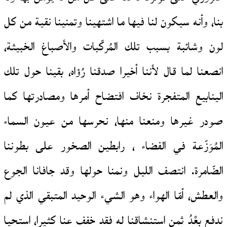
بنا، وأنه سيكون لنا فيها ما اشتهينا وتمنينا نقية من كل
لون وشائبة بسبب تلك المُركّبات والأصباغ الخبيثة،
انصعنا لما قال لأننا أخيرا صدقنا رُؤاه، بقينا حول تلك
الينابيع المتفجرة نخاف افتضاح أمرها ومصادرتها كما
صودر غيرها ومنعنا منها، نحرسها من عيون السماء
المُوَزّعة في الفضاء ، رابطين الصخور على بطوننا
الضّامرة. انتصف الليل ونمنا حولها وقد جافانا الجوع
والعطش، أمّا الهواء وهو الشيء الوحيد المتبقي الذي لم
ندفع بعْدُ ثمن استنشاقنا له فقد خفف عنا كثيرا، استحيا