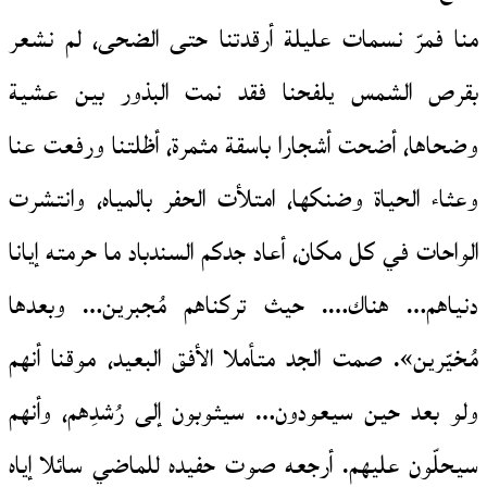
منا فمرّ نسمات عليلة أرقدتنا حتى الضحى، لم نشعر
بقرص الشمس يلفحنا فقد نمت البذور بين عشية
وضحاها، أضحت أشجارا باسقة مثمرة، أظلتنا ورفعت عنا
وعثاء الحياة وضنكها، امتلأت الحفر بالمياه، وانتشرت
الواحات في كل مكان، أعاد جدكم السندباد ما حرمته إيانا
دنياهم… هناك…. حيث تركناهم مُجبرين… وبعدها
مُخيّرين». صمت الجد متأملا الأفق البعيد، موقنا أنهم
ولو بعد حين سيعودون… سيثوبون إلى رُشدِهم، وأنهم
سيحلّون عليهم. أرجعه صوت حفيده للماضي سائلا إياه