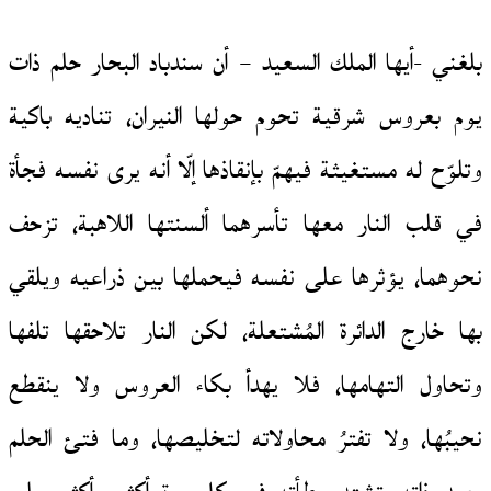
بلغني -أيها الملك السعيد – أن سندباد البحار حلم ذات
يوم بعروس شرقية تحوم حولها النيران، تناديه باكية
وتلوّح له مستغيثة فيهمّ بإنقاذها إلّا أنه يرى نفسه فجأة
في قلب النار معها تأسرهما ألسنتها اللاهبة، تزحف
نحوهما، يؤثرها على نفسه فيحملها بين ذراعيه ويلقي
بها خارج الدائرة المُشتعلة، لكن النار تلاحقها تلفها
وتحاول التهامها، فلا يهدأ بكاء العروس ولا ينقطع
نحيبُها، ولا تفترُ محاولاته لتخليصها، وما فتئ الحلم