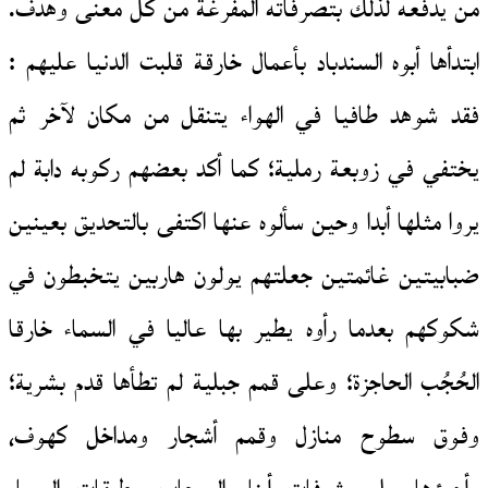
من يدفعه لذلك بتصرفاته المفرغة من كل معنى وهدف.
ابتدأها أبوه السندباد بأعمال خارقة قلبت الدنيا عليهم :
فقد شوهد طافيا في الهواء يتنقل من مكان لآخر ثم
يختفي في زوبعة رملية؛ كما أكد بعضهم ركوبه دابة لم
يروا مثلها أبدا وحين سألوه عنها اكتفى بالتحديق بعينين
ضبابيتين غائمتين جعلتهم يولون هاربين يتخبطون في
شكوكهم بعدما رأوه يطير بها عاليا في السماء خارقا
الحُجُب الحاجزة؛ وعلى قمم جبلية لم تطأها قدم بشرية؛
وفوق سطوح منازل وقمم أشجار ومداخل كهوف،