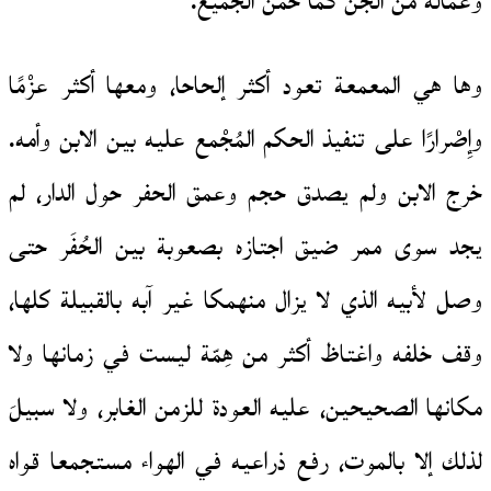
وعماله من الجنّ كما خَمّن الجميع.
وها هي المعمعة تعود أكثر إلحاحا، ومعها أكثر عزْمًا
وإِصْرارًا على تنفيذ الحكم المُجْمع عليه بين الابن وأمه.
خرج الابن ولم يصدق حجم وعمق الحفر حول الدار، لم
يجد سوى ممر ضيق اجتازه بصعوبة بين الحُفَر حتى
وصل لأبيه الذي لا يزال منهمكا غير آبه بالقبيلة كلها،
وقف خلفه واغتاظ أكثر من هِمّة ليست في زمانها ولا
مكانها الصحيحين، عليه العودة للزمن الغابر، ولا سبيلَ
لذلك إلا بالموت، رفع ذراعيه في الهواء مستجمعا قواه