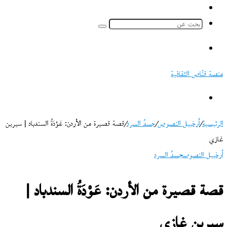
ملخص
الموقع
بحث
RSS
عن
القائمة
منصة قنّاص الثقافية
بحث
عن
الرئيسية
/
أرخبيل النصوص
/
جسدُ السرد
/
قصة قصيرة من الأردن: عَوْدَةُ السندباد | سيرين
غازي
أرخبيل النصوص
جسدُ السرد
قصة قصيرة من الأردن: عَوْدَةُ السندباد |
سيرين غازي