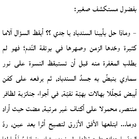
بفضول مستكشف صغير:
– وماذا حل بأبينا السندباد يا جدي ؟؟ أيقظ السؤال آلاما
كثيرة وحّدها الزمن وصهرها في بوتقة النّدم؛ فهو لم
يطلب المغفرة منه قبل أن تستيقظ النسوة على نور
سماوي ينبضُ به جسدُ السندباد، ثم يرفعه على كفن
أبيض مُجلّلا بهالات بهيّة نقيّة، في أجواء جنائزية لظافر
منتصر، محمولا على أكتاف غير مرئية، مضت حيث أراد
دوما… ابتلعها الأفق الأزرق لتصبح أثرا بعد عين، ردّ