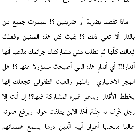
– ماذا تقصد بضربة أو ضربتين ؟! سيموت جميع من
بالدار ألا تعي ذلك ؟! غِبتَ كل هذه السنين وفعلتَ
فِعالك كلّها ثم تطلب مني مشاركتك جرائمك مدّعيا أنها
أقدار!!! أي أقدارٍ هذه التي أصبحتَ مسؤولا عنها ؟! هل
الهجر الاختياري واللهو والعبث الطفولي تجعلك إلها
يخطط الأقدار ويدعو غيره المشاركة فيها؟! إن أنت إلا
رجل خَرِف به جِنّة، أخذ الابن يتلفت حوله ويرفع صوته
عاليا متحديا أعوان أبيه الّذين دوما يسمع همساتهم