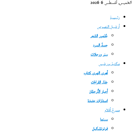
الخميس, أغسطس 6 2026
رئيسية
أرخبيل النصوص
جُذمور الشعر
جسدُ السرد
سِيَر ورحلات
مكتبة بورخيس
أهوى الهوى كتاب
جَدَل القراءات
أحبار التُّرجمُان
اصدارات جديدة
مسرحُ أفلام
سينما
فوتوتشكيل