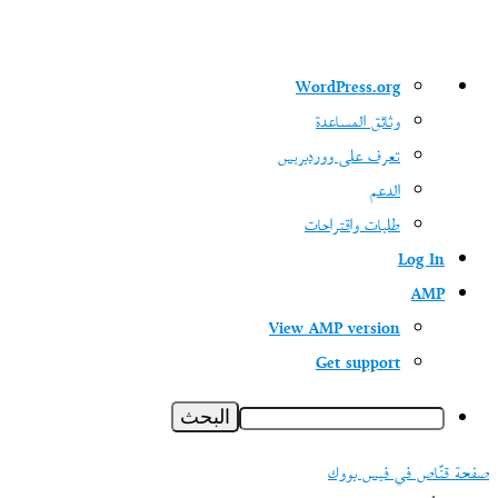
نبذة
WordPress.org
عن
وثائق المساعدة
ووردبريس
تعرف على ووردبريس
الدعم
طلبات واقتراحات
Log In
AMP
View AMP version
Get support
البحث
صفحة قنّاص في فيس بووك