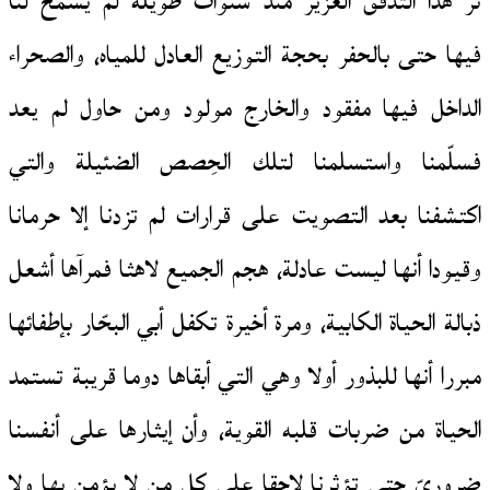
نر هذا التّدفق الغزير منذ سنوات طويلة لم يُسمح لنا
فيها حتى بالحفر بحجة التوزيع العادل للمياه، والصحراء
الداخل فيها مفقود والخارج مولود ومن حاول لم يعد
فسلّمنا واستسلمنا لتلك الحِصص الضئيلة والتي
اكتشفنا بعد التصويت على قرارات لم تزدنا إلا حرمانا
وقيودا أنها ليست عادلة، هجم الجميع لاهثا فمرآها أشعل
ذبالة الحياة الكابية، ومرة أخيرة تكفل أبي البحّار بإطفائها
مبررا أنها للبذور أولا وهي التي أبقاها دوما قريبة تستمد
الحياة من ضربات قلبه القوية، وأن إيثارها على أنفسنا
ضروريّ حتى تؤثرنا لاحقا على كل من لا يؤمن بها ولا