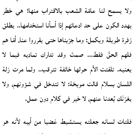
ولا يسمح لنا عامّة الشعب بالاقتراب منها؛ هي خطر
يهدد الكون على حد ادعائهم إذا أسأنا استخدامها.. يطلق
زفرة طويلة ويكمل: وما جرّبناها حتى يقرروا عنا، أمّا هم
فلهم الحقّ فقط… صمتَ وقد تدارك تماديه فيما لا
يعنيه. تلفتت الأم حولها خائفة تترقب.. ولما مرت زلة
اللسان بسلام قالت موبخة: لا تتدخل في شؤونهم، ولا
يغرّنَك بُعدنا عنهم، لا خير في كلام دون عمل.
فلتات لسانه جعلته يستشيط غضبا من أبيه لأنه هو