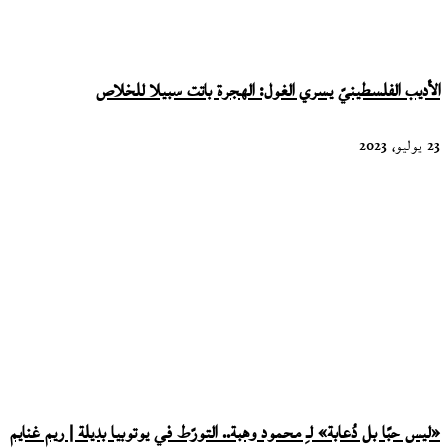
الأديب الفلسطينيّ يسري الغول: الهجرة باتت سبيلا للخلاص
23 يوليو، 2023
«ليس حبًا بل دُعابة» لـِ محمود وهبة.. التورّط في يوتوبيا بديلة | ريم غنايم