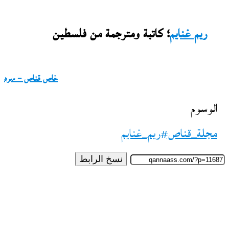
ريم غنايم
؛ كاتبة ومترجمة من فلسطين
خاص قناص – سرد
الوسوم
مجلة_قناص#ريم_غنايم
نسخ الرابط
تابع
على
X