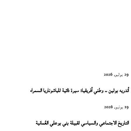
للكازاخي
أورالخان
بوكييف..
قصصه
سهوب للروح
29 يوليو، 2026
أندريه بولين .. وطني أفريقيا: سيرة ذاتية للباشوناريا السمراء
19 يونيو، 2026
التاريخ الاجتماعي والسياسي لقبيلة بني بوعلي العُمانية