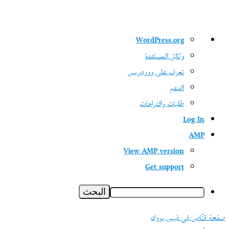
نبذة
WordPress.org
عن
وثائق المساعدة
ووردبريس
تعرف على ووردبريس
الدعم
طلبات واقتراحات
Log In
AMP
View AMP version
Get support
البحث
صفحة قنّاص في فيس بووك