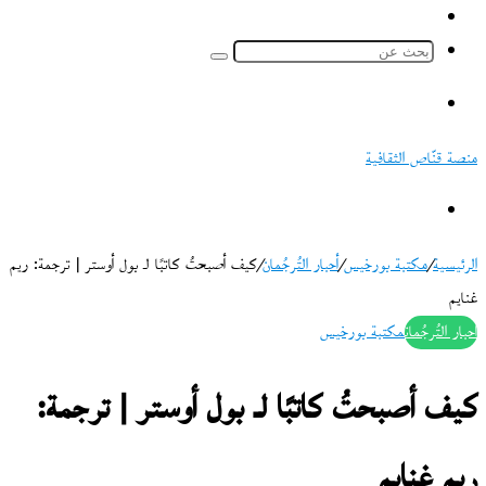
ملخص
الموقع
بحث
RSS
عن
القائمة
منصة قنّاص الثقافية
بحث
عن
الرئيسية
/
مكتبة بورخيس
/
أحبار التُرجُمان
/
كيف أصبحتُ كاتبًا لـ بول أوستر | ترجمة: ريم
غنايم
أحبار التُرجُمان
مكتبة بورخيس
كيف أصبحتُ كاتبًا لـ بول أوستر | ترجمة:
ريم غنايم