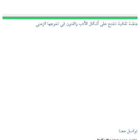
مِنصّة ثقافية تنفتح على أشكال الأدب والفنون في تَمَوجها الزمني
تواصل معنا