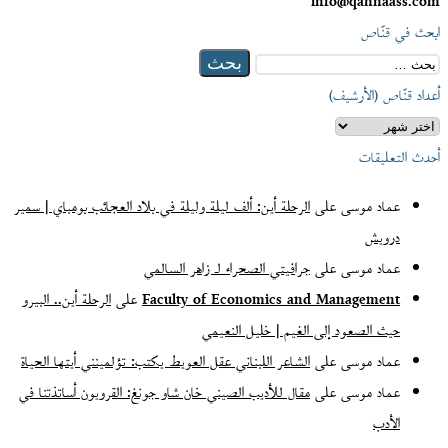
info@qannaass.com
ابحث في قنّاص
البحث
عن:
أعداد قنّاص (الأرشيف)
أعداد
قنّاص
أحدث التعليقات
(الأرشيف)
عماد موسى
على
الرحلة أين: ألف ليلة وليلة في بلاد العجائب بومباي | سمير
درويش
عماد موسى
على
جرافيتي الصحراء لـ زاهر السالمي
Faculty of Economics and Management
على
الرحلة أين.. البيرو
حيث الصعود إلى الغيم | خليل النعيمي
عماد موسى
على
الشاعر اللبناني عقل العويط يكتب: تؤلمينني أيتها الحياة
عماد موسى
على
مقال للأديب الصيني خان شاو جونغ: القرويون أساتذتنا في
الأدب