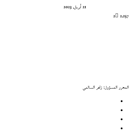
21 أبريل، 2023
2
2٬257
المحرر المسؤول: زاهر السالمي
موقع
الويب
فيسبوك
‫X
‫YouTube