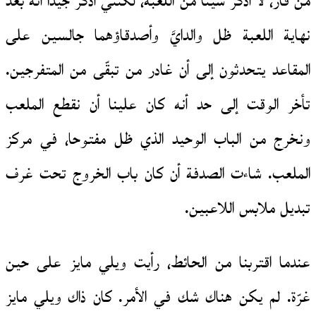
من فاز، لا أذكر شيئا من اللعبة، لكنني أذكر جيدا أنه بعد
نهاية اللعبة ظل والدايَّ وأصدقاؤهما جالسين على
المقاعد يتحدثون إلى أن غادر من تبقّى من المتفرجين.
تأخر الوقت إلى حد أنه كان علينا أن نقطع الملعب
ونخرج من الباب الوحيد الذي ظل مفتوحا، في مركز
الملعب. شاءت الصدفة أن كان باب الخروج تحت غرف
تبديل ملابس اللاعبين.
عندما اقتربنا من الحائط، رأيت ويلي مايز على حين
غرّة. لم يكن هناك شك في الأمر. كان ذاك ويلي مايز