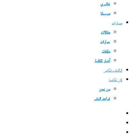
غاليري
موسيقا
مسارات
مقالات
حوارات
ملفات
أخبار ثقافية
الكتاب قنّاص
كن قنّاصا
من نحن
قواعد النشر
فيسبوك
‫X
‫YouTube