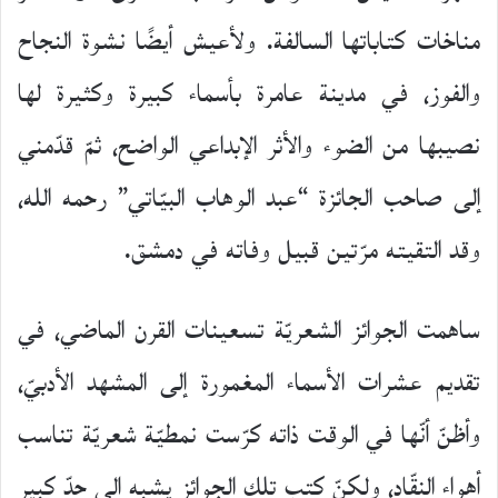
مناخات كتاباتها السالفة. ولأعيش أيضًا نشوة النجاح
والفوز، في مدينة عامرة بأسماء كبيرة وكثيرة لها
نصيبها من الضوء والأثر الإبداعي الواضح، ثمّ قدّمني
إلى صاحب الجائزة “عبد الوهاب البيّاتي” رحمه الله،
وقد التقيته مرّتين قبيل وفاته في دمشق.
ساهمت الجوائز الشعريّة تسعينات القرن الماضي، في
تقديم عشرات الأسماء المغمورة إلى المشهد الأدبيّ،
وأظنّ أنّها في الوقت ذاته كرّست نمطيّة شعريّة تناسب
أهواء النقّاد، ولكنّ كتب تلك الجوائز يشبه إلى حدّ كبير