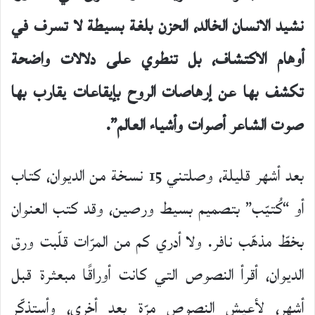
نشيد الانسان الخالد، الحزن بلغة بسيطة لا تسرف في
أوهام الاكتشاف، بل تنطوي على دلالات واضحة
تكشف بها عن إرهاصات الروح بإيقاعات يقارب بها
صوت الشاعر أصوات وأشياء العالم”.
بعد أشهر قليلة، وصلتني 15 نسخة من الديوان، كتاب
أو “كُتيّب” بتصميم بسيط ورصين، وقد كتب العنوان
بخطّ مذهّب نافر. ولا أدري كم من المرّات قلّبت ورق
الديوان، أقرأ النصوص التي كانت أوراقًا مبعثرة قبل
أشهر، لأعيش النصوص مرّة بعد أخرى، وأستذكّر