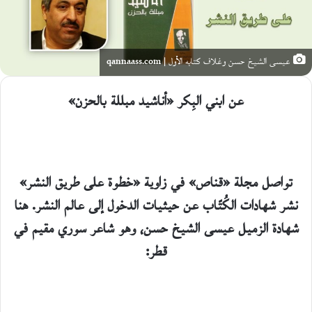
عيسى الشيخ حسن وغلاف كتابه الأول | qannaass.com
عن ابني البِكر
«
أناشيد مبللة بالحزن»
تواصل مجلة «قناص» في زاوية «خطوة على طريق النشر»
نشر شهادات الكُتّاب عن حيثيات الدخول إلى عالم النشر.
هنا
شهادة الزميل عيسى الشيخ حسن، وهو
شاعر سوري مقيم في
قطر: