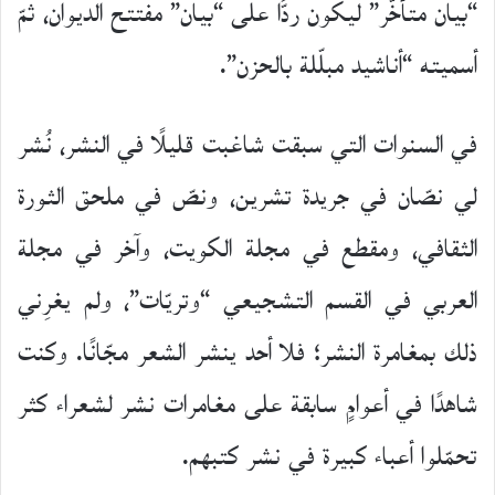
“بيان متأخّر” ليكون ردًّا على “بيان” مفتتح الديوان، ثمّ
أسميته “أناشيد مبلّلة بالحزن”.
في السنوات التي سبقت شاغبت قليلًا في النشر، نُشر
لي نصّان في جريدة تشرين، ونصّ في ملحق الثورة
الثقافي، ومقطع في مجلة الكويت، وآخر في مجلة
العربي في القسم التشجيعي “وتريّات”، ولم يغرِني
ذلك بمغامرة النشر؛ فلا أحد ينشر الشعر مجّانًا. وكنت
شاهدًا في أعوامٍ سابقة على مغامرات نشر لشعراء كثر
تحمّلوا أعباء كبيرة في نشر كتبهم.