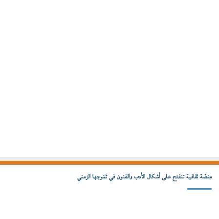
مِنصّة ثقافية تنفتح على أشكال الأدب والفنون في تَمَوجها الزمني