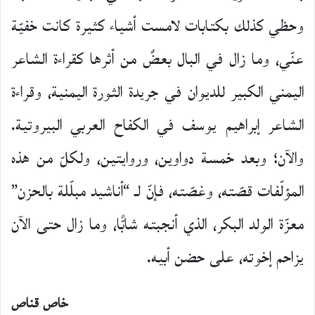
وحظي كذلك بكتابات لامست أشياء كثيرة كانت خفيّة
عنّي، وما زال في البال بعضٌ من أثرها كقراءة الشاعر
اليمني الكبير للديوان في جريدة الثورة اليمنية، وقراءة
الشاعر إبراهيم يوسف في الكفاح العربي البيروتية.
والآن؛ وبعد خمسة دواوين، وروايتين، ولكلّ من هذه
المؤلّفات قصّته، وغصّته، فإنّ لـ “أناشيد مبلّلة بالحزن”
معزّة الولد البكر، الذي أنجبته شابًّا، وما زال حتى الآن
يزاحم إخوته، على حضن أبيه.
خاص قناص