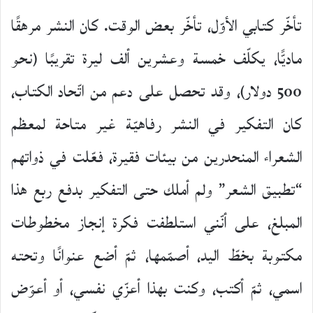
تأخّر كتابي الأوّل، تأخّر بعض الوقت. كان النشر مرهقًا
ماديًّا، يكلّف خمسة وعشرين ألف ليرة تقريبًا (نحو
500 دولار)، وقد تحصل على دعم من اتّحاد الكتاب،
كان التفكير في النشر رفاهيّة غير متاحة لمعظم
الشعراء المنحدرين من بيئات فقيرة، فعّلت في ذواتهم
“تطبيق الشعر” ولم أملك حتى التفكير بدفع ربع هذا
المبلغ، على أنّني استلطفت فكرة إنجاز مخطوطات
مكتوبة بخطّ اليد، أصمّمها، ثمّ أضع عنوانًا وتحته
اسمي، ثمّ أكتب، وكنت بهذا أعزّي نفسي، أو أعوّض