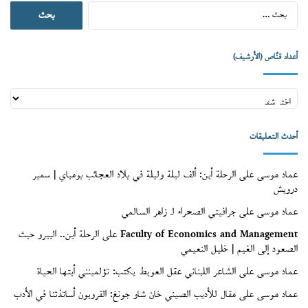
البحث
عن:
أعداد قنّاص (الأرشيف)
أعداد
قنّاص
(الأرشيف)
أحدث التعليقات
عماد موسى
على
الرحلة أين: ألف ليلة وليلة في بلاد العجائب بومباي | سمير
درويش
عماد موسى
على
جرافيتي الصحراء لـ زاهر السالمي
Faculty of Economics and Management
على
الرحلة أين.. البيرو حيث
الصعود إلى الغيم | خليل النعيمي
عماد موسى
على
الشاعر اللبناني عقل العويط يكتب: تؤلمينني أيتها الحياة
عماد موسى
على
مقال للأديب الصيني خان شاو جونغ: القرويون أساتذتنا في الأدب