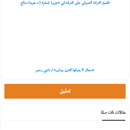
د.
ا
طغيان التراث الصوفي على الدراما في «جزيرة غمام» | د. هويدا صالح
هويدا
ب
صالح
ر
«سجائر
ي
لا
د
يعرفها
إ
العزيز
ل
بودلير»
ى
لـِ
غ
ناجي
زّ
رحيم
ة
»
«سجائر لا يعرفها العزيز بودلير» لـِ ناجي رحيم
تعليق
مقالات ذات صلة