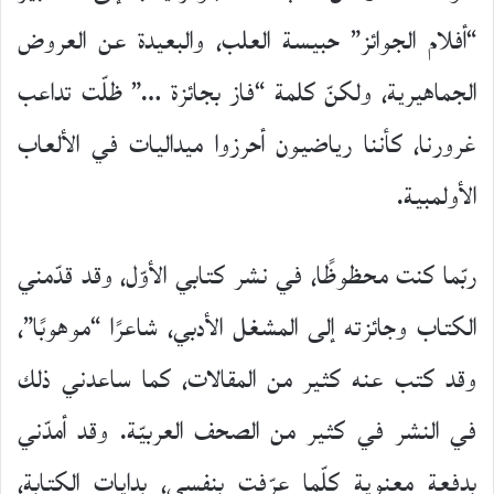
“أفلام الجوائز” حبيسة العلب، والبعيدة عن العروض
الجماهيرية، ولكنّ كلمة “فاز بجائزة …” ظلّت تداعب
غرورنا، كأننا رياضيون أحرزوا ميداليات في الألعاب
الأولمبية.
ربّما كنت محظوظًا، في نشر كتابي الأوّل، وقد قدّمني
الكتاب وجائزته إلى المشغل الأدبي، شاعرًا “موهوبًا”،
وقد كتب عنه كثير من المقالات، كما ساعدني ذلك
في النشر في كثير من الصحف العربيّة. وقد أمدّني
بدفعة معنوية كلّما عرّفت بنفسي، بدايات الكتابة،