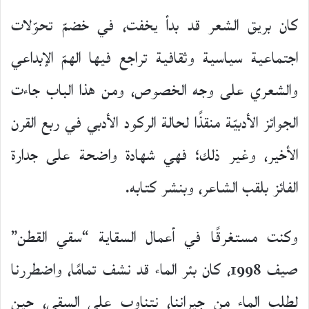
كان بريق الشعر قد بدأ يخفت، في خضمّ تحوّلات
اجتماعية سياسية وثقافية تراجع فيها الهمّ الإبداعي
والشعري على وجه الخصوص، ومن هذا الباب جاءت
الجوائز الأدبيّة منقذًا لحالة الركود الأدبي في ربع القرن
الأخير، وغير ذلك؛ فهي شهادة واضحة على جدارة
الفائز بلقب الشاعر، وبنشر كتابه.
وكنت مستغرقًا في أعمال السقاية “سقي القطن”
صيف 1998، كان بئر الماء قد نشف تمامًا، واضطررنا
لطلب الماء من جيراننا، نتناوب على السقي، حين