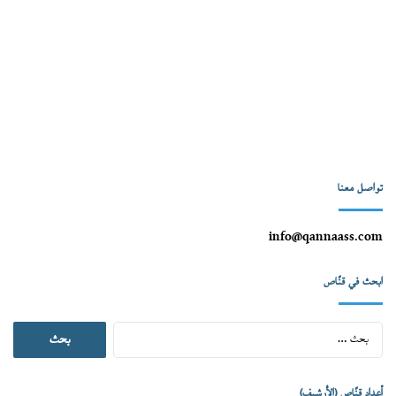
تواصل معنا
info@qannaass.com
ابحث في قنّاص
البحث
عن:
أعداد قنّاص (الأرشيف)