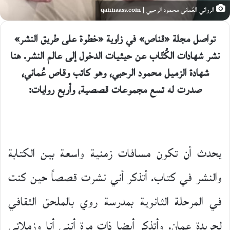
الروائي العُماني محمود الرحبي | qannaass.com
تواصل مجلة «قناص» في زاوية «خطوة على طريق النشر»
نشر شهادات الكُتّاب عن حيثيات الدخول إلى عالم النشر.
هنا
شهادة الزميل محمود الرحبي، وهو
كاتب وقاص عُماني،
صدرت له تسع مجموعات قصصية، وأربع روايات:
يحدث أن تكون مسافات زمنية واسعة بين الكتابة
والنشر في كتاب. أتذكر أني نشرت قصصاً حين كنت
في المرحلة الثانوية بمدرسة روي بالملحق الثقافي
لجريدة عمان. وأتذكر أيضا ذات مرة أنني أنا وزملائي