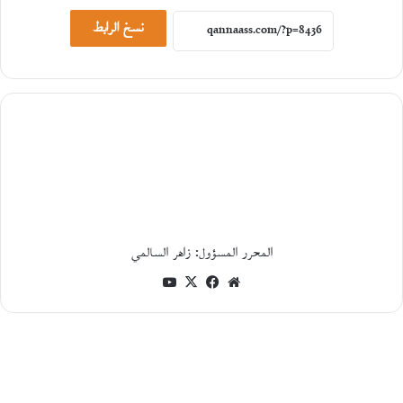
يوليو،
نسخ الرابط
2026
ح
و
ا
ر
م
ع
ا
ل
ك
ا
ت
ب
المحرر المسؤول: زاهر السالمي
ا
ل
موقع
فيسبوك
‫X
‫YouTube
ف
الويب
ل
س
ط
ي
ن
ي