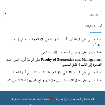
أعداد
قنّاص
(الأرشيف)
أحدث التعليقات
عماد موسى
على
الرحلة أين: ألف ليلة وليلة في بلاد العجائب بومباي | سمير
درويش
عماد موسى
على
جرافيتي الصحراء لـ زاهر السالمي
Faculty of Economics and Management
على
الرحلة أين.. البيرو حيث
الصعود إلى الغيم | خليل النعيمي
عماد موسى
على
الشاعر اللبناني عقل العويط يكتب: تؤلمينني أيتها الحياة
عماد موسى
على
مقال للأديب الصيني خان شاو جونغ: القرويون أساتذتنا في الأدب
© مجلة قناص 2026, جميع الحقوق محفوظة |
مِنصّة ثقافية متخصصة | تصميم
بكسل تك