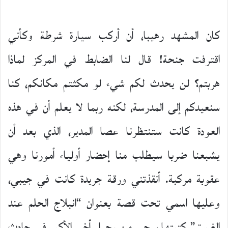
كان المشهد رهيبا، أن أركب سيارة شرطة وكأني
اقترفت جنحة! قال لنا الضابط في المركز لماذا
هربتم؟ لن يحدث لكم شيء لو مكثتم مكانكم، كنا
سنعيدكم إلى المدرسة، لكنه ربما لا يعلم أن في هذه
العودة كانت ستنتظرنا عصا المدير، الذي بعد أن
يشبعنا ضربا سيطلب منا إحضار أولياء أمورنا وهي
عقوبة مركبة. أنقذتني ورقة جريدة كانت في جيبي،
وعليها اسمي تحت قصة بعنوان “انبلاج الحلم عند
الغسق” كتبتها بوحي من رحيل أخي الأكبر في حادث