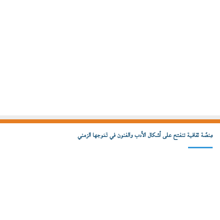
مِنصّة ثقافية تنفتح على أشكال الأدب والفنون في تَمَوجها الزمني