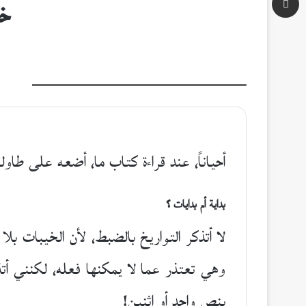
خط
الكاتب هشام بن الشاوي وغلاف كتابه الأول | qannaass.com
أحياناً، عند قراءة كتاب ما، أضعه على طاو
بداية أم بدايات ؟
لا أتذكر التواريخ بالضبط، لأن الخيبات بل
وهي تعتذر عما لا يمكنها فعله، لكنني أتذ
بنص واحد أو إثنين!