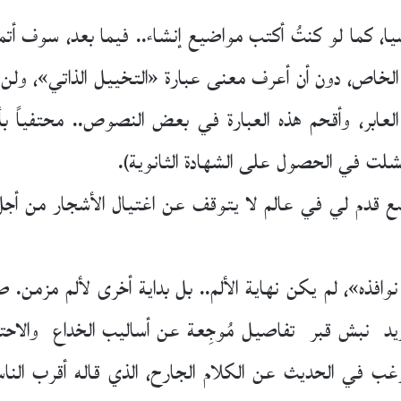
ا، كما لو كنتُ أكتب مواضيع إنشاء.. فيما بعد، سوف أتمر
ي الخاص، دون أن أعرف معنى عبارة «التخييل الذاتي»،
عابر، وأقحم هذه العبارة في بعض النصوص.. محتفياً بأس
شلت في الحصول على الشهادة الثانوية).
م لي في عالم لا يتوقف عن اغتيال الأشجار من أجل قذ
وافذه»، لم يكن نهاية الألم.. بل بداية أخرى لألم مزمن. 
د نبش قبر تفاصيل مُوجِعة عن أساليب الخداع والاحتيا
أرغب في الحديث عن الكلام الجارح، الذي قاله أقرب ا