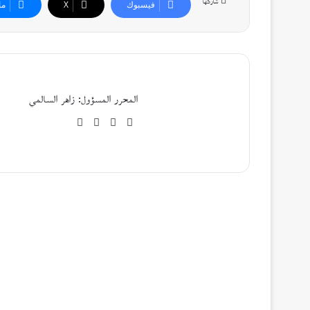
شاركها
فيسبوك
‫X
ما
المحرر المسؤول: زاهر السالمي
موقع
فيسبوك
‫X
‫YouTube
الويب
أقرأ التالي
حوارات
23