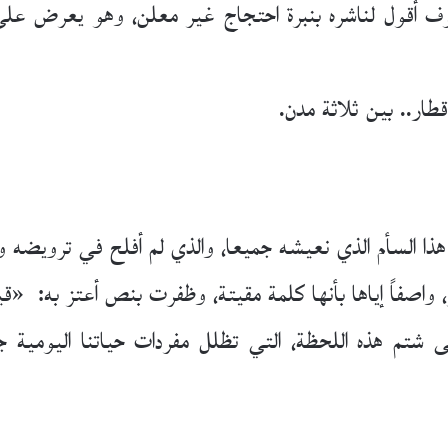
وف أقول لناشره بنبرة احتجاج غير معلن، وهو يعرض علي 
ار.. بين ثلاثة مدن.
ا السأم الذي نعيشه جميعا، والذي لم أفلح في ترويضه و
 واصفاً إياها بأنها كلمة مقيتة، وظفرت بنص أعتز به: «ق
ى شتم هذه اللحظة، التي تظلل مفردات حياتنا اليومية جم