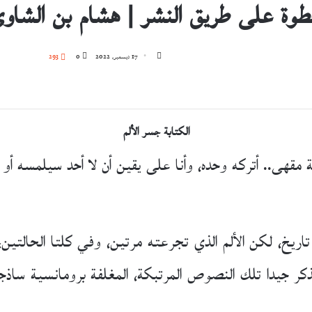
وة على طريق النشر | هشام بن الشاو
تابع
17 ديسمبر، 2022
0
293
على
X
الكتابة جسر الألم
لة مقهى.. أتركه وحده، وأنا على يقين أن لا أحد سيلمسه أو
ا تاريخ، لكن الألم الذي تجرعته مرتين، وفي كلتا الحالتي
كر جيدا تلك النصوص المرتبكة، المغلفة برومانسية ساذجة