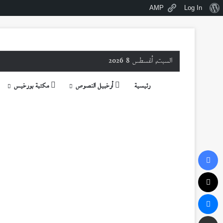
نبذة
AMP
Log In
عن
ووردبريس
السبت, أغسطس 8 2026
رئيسية
أرخبيل النصوص
مكتبة بورخيس
فيسبوك
‫X
ماسنجر
مشاركة عبر البريد