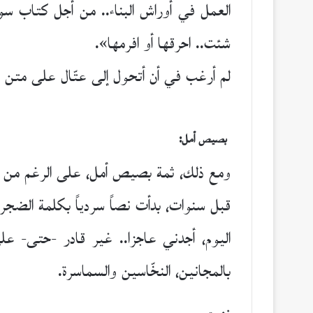
العمل في أوراش البناء.. من أجل كتاب س
شئت.. احرقها أو افرمها».
لم أرغب في أن أتحول إلى عتّال على متن قط
بصيص أمل:
ومع ذلك، ثمة بصيص أمل، على الرغم من هذ
قبل سنوات، بدأت نصاً سردياً بكلمة الضجر،
اليوم، أجدني عاجزا.. غير قادر -حتى- عل
بالمجانين، النخّاسين والسماسرة.