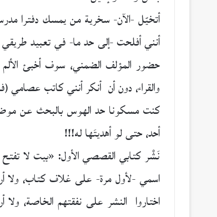
أتخيّل -الآن- سخرية من يمسك دفترا مدرسي
أنني أفلحت -إلى حد ما- في تعبيد طريق
حضور المؤلف الضمني، سوف أخبئ الألم ال
والقراء، دون أن أنكر أنني كاتب عصامي (ف
كنت مسكونا حد الهوس بالبحث عن موضع قد
أحد، حتى لو أهديتَها له!!!
نَشْر كتابي القصصي الأول: «بيت لا تفتح ن
اسمي -لأول مرة- على غلاف كتاب، ولا أري
اختاروا النشر على نفقتهم الخاصة، ولا 