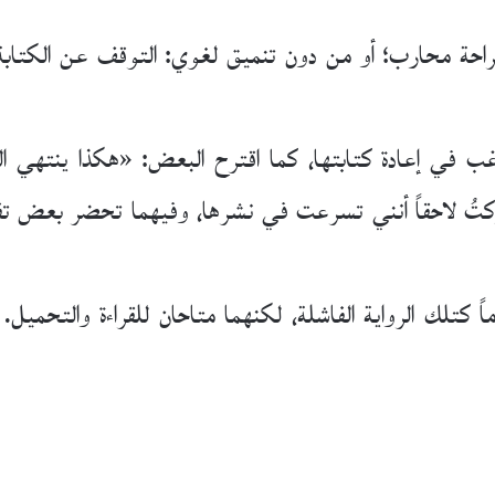
حة محارب؛ أو من دون تنميق لغوي: التوقف عن الكتابة 
أرغب في إعادة كتابتها، كما اقترح البعض: «هكذا ينتهي 
كتُ لاحقاً أنني تسرعت في نشرها، وفيهما تحضر بعض تفا
ً كتلك الرواية الفاشلة، لكنهما متاحان للقراءة والتحم