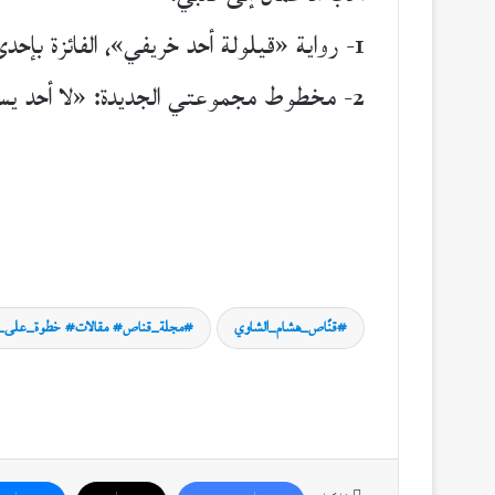
1- رواية «قيلولة أحد خريفي»، الفائزة بإحدى جوائز الطيب صالح في دورتها الثانية.
2- مخطوط مجموعتي الجديدة: «لا أحد يسمع نشيج التراب».
قنّاص_هشام_الشاوي
مجلة_قناص# مقالات# خطوة_على_ط