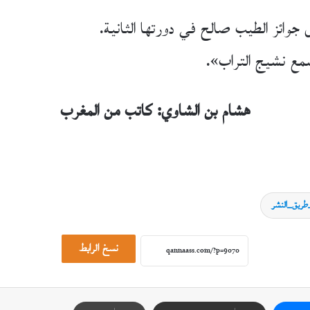
هشام بن الشاوي: كاتب من المغرب
ريق_النشر
نسخ الرابط