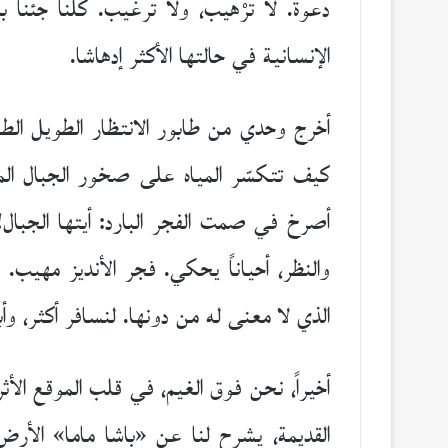
دعوة. لا ترْهيب، ولا ترغيب. كلنا جئنا ب
الإنسانية في حالتها الأكثر إدهاشا.
أخرج وحدي من طابور الانتظار الطويل ال
كيف تتكسّر المياه على صخور الجبال المل
أصرخ في صمت الفجر البارد: أيتها الجبال
والنظر، أحياناً يحكي. فجر الأنديز مهيب.
الذي لا معنى له من دونها. لنسافر أكثر، و
أخيراً، نحن فوق الغيم، في قلب الموقع الأثر
القديمة، يشرح لنا عن «باشا ماما» الأرض