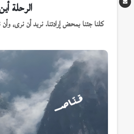
الرحلة أي
كلنا جئنا بمحض إرادتنا. نريد أن نرى، وأن ن