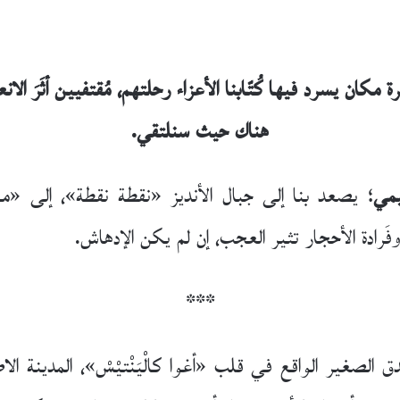
ان يسرد فيها كُتّابنا الأعزاء رحلتهم، مُقتفيين أثَرَ الا
هناك حيث سنلتقي.
يمي
؛ يصعد بنا إلى جبال الأنديز «نقطة نقطة»، إلى «
فَرادة الأحجار تثير العجب، إن لم يكن الإدهاش.
***
ق الصغير الواقع في قلب «أغوا كالْيَنْتيْسْ»، المدينة