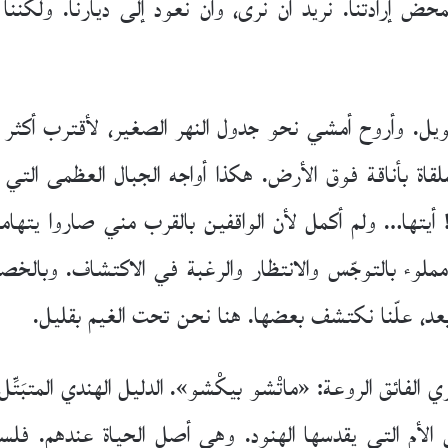
محض إرادتنا. نريد أن نرى، وأن نعود إلى ديارنا. ولكننا
طويل. وأروح أمشي نحو جدول النهر الصغير، لأقترب أكث
قاة بأناقة فوق الأرض. هكذا أواجه الجبال العظمى التي
! أيتها… ولم أكمل لأن الواقفين بالقرب مني صاروا يتها
 مملوء بالتوجّس والانتظار والرغبة في الاكتشاف. وبالخص
أبعد، علّنا نكتشف بعضها. هنا نحن تحت الغيم بقليل.
ي الفائق الروعة: «ماتْشو بيكْشو». الدليل الهندي المتبَت
 الأم التي يقدسها الهنود. وهي أصل الحياة عندهم. فلس