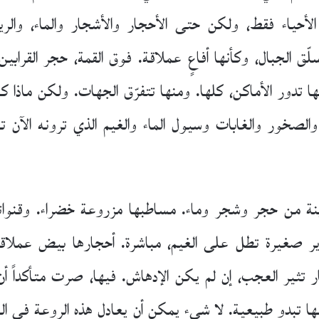
 الأحياء فقط، ولكن حتى الأحجار والأشجار والماء، وال
ّق الجبال، وكأنها أفاعٍ عملاقة. فوق القمة، حجر القرابين
ها تدور الأماكن، كلها. ومنها تتفرّق الجهات. ولكن ماذا 
الصخور والغابات وسيول الماء والغيم الذي ترونه الآن 
ة من حجر وشجر وماء. مساطبها مزروعة خضراء. وقنواتها ا
وير صغيرة تطل على الغيم، مباشرة. أحجارها بيض عملا
ر تثير العجب، إن لم يكن الإدهاش. فيها، صرت متأكداً أن 
أنها تبدو طبيعية. لا شيء يمكن أن يعادل هذه الروعة في ال