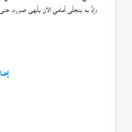
وإذْ به يتجلّى أمامي الآن بأبهى صوره. حتى
إضاء