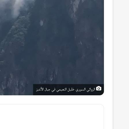
الروائي السوري خليل النعيمي في جبال الأنديز