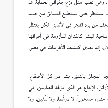
. وهي تعتبر مثل درْع جغرافي لحماية هذ
 اليوم سينتظر حتى يستطيع التسابق من جديد
تجف من برد الفجر في الأنديز. الكل ينتظر
بة البشر كالفئران المأزومة في أجوافها
الآن. إنه يعادل اكتشاف الأهرامات في مصر،
فجر المجلّل بالنَدى. بشر من كل الأصقاع،
ئل. الإبداع هو الذي يوَحِّد العالمين، في
ر، مسحوراً. لا دوغْما، ولا تَلْقين، ولا