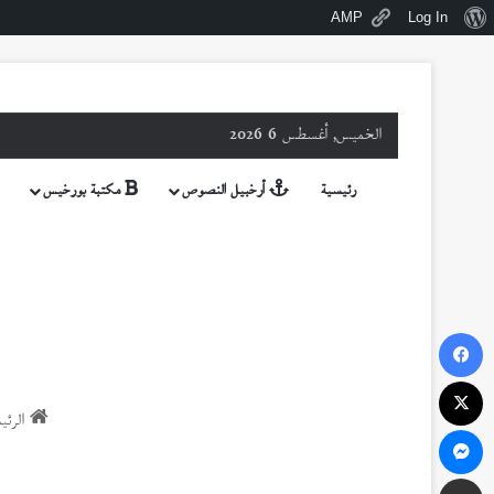
نبذة
AMP
Log In
عن
ووردبريس
الخميس, أغسطس 6 2026
رئيسية
أرخبيل النصوص
مكتبة بورخيس
فيسبوك
‫X
الرئي
ماسنجر
مشاركة عبر البريد