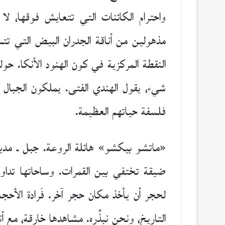
واحترام الكائنات التي تتعايش فوقها، لا
مذهولين من أناقة الجدران البيض التي تتسل
النقطة المركزية في كون الهنود الأنكا. حول
شيء، يقول الهندي الفتى. يملكون الجبال و
فلسفة حياتهم العظيمة.
«ماتشو بيكشو» هائلة الروعة. جبل ـ مدين
ضيقة تختفي بين القمرات. وساحاتها تدا
لحجر أن يأخذ مكان حجر آخر. فَرادة الأحجا
التاريخ، ونحن نبذِّره. مشاهدها خارقة، مع 