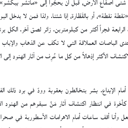
من شتى أصقاع الأرض، قبل أن يحجّوا إلى «ماتشو بيكشو»
ه «نقطة نقطة»، أو بالقَطّارة، إذا شئنا. ولذا فمن لا يدخل
رابعة فجراً أكثر من كيلومترين. زائر لصق آخر. الكل ير
الباصات العملاقة التي لا تكف عن الذهاب والإياب ساح
كتشاف الأكثر إذهالاً من كل ما عُرِف من آثار الهنود إلى 
ها أمام الإبداع. بشر يتخالطون بعقوبة وودّ في برد ذلك ال
أخوة في انتظار اكتشاف آثار مَنْ سبقوهم من الهنود الأوا
فعل وأنا أقف ساعات أمام الاهرامات الأسطورية في صحراء مص