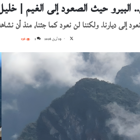
ن.. البيرو حيث الصعود إلى الغيم | خليل
عود إلى ديارنا. ولكننا لن نعود كما جئنا، منذ أن نشاهد
تابع
29 أبريل، 2026
1
196
على
X