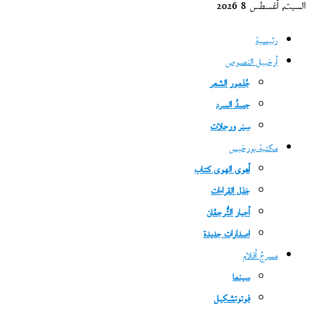
السبت, أغسطس 8 2026
رئيسية
أرخبيل النصوص
جُذمور الشعر
جسدُ السرد
سِيَر ورحلات
مكتبة بورخيس
أهوى الهوى كتاب
جَدَل القراءات
أحبار التُّرجمُان
اصدارات جديدة
مسرحُ أفلام
سينما
فوتوتشكيل