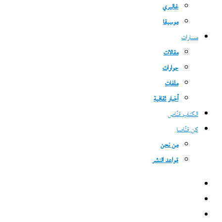
غاليري
موسيقا
مسارات
مقالات
حوارات
ملفات
أخبار ثقافية
الكتاب قنّاص
كن قنّاصا
من نحن
قواعد النشر
فيسبوك
‫X
‫YouTube