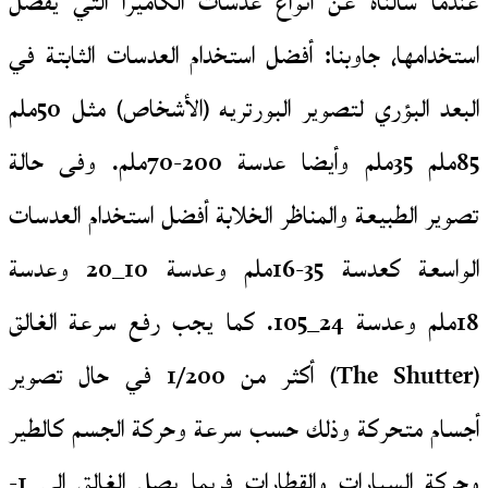
عندما سألناه عن أنواع عدسات الكاميرا التي يفضل
استخدامها، جاوبنا: أفضل استخدام العدسات الثابتة في
البعد البؤري لتصوير البورتريه (الأشخاص) مثل 50ملم
85ملم 35ملم وأيضا عدسة 200-70ملم. وفى حالة
تصوير الطبيعة والمناظر الخلابة أفضل استخدام العدسات
الواسعة كعدسة 35-16ملم وعدسة 10_20 وعدسة
18ملم وعدسة 24_105. كما يجب رفع سرعة الغالق
(The Shutter) أكثر من 1/200 في حال تصوير
أجسام متحركة وذلك حسب سرعة وحركة الجسم كالطير
وحركة السيارات والقطارات فربما يصل الغالق إلى 1-