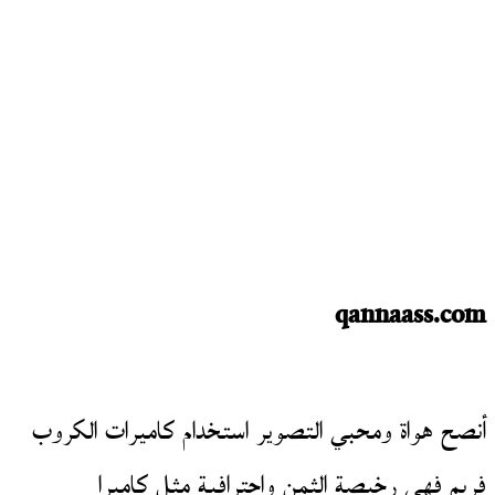
qannaass.com
أنصح هواة ومحبي التصوير استخدام كاميرات الكروب
فريم فهي رخيصة الثمن واحترافية مثل كاميرا