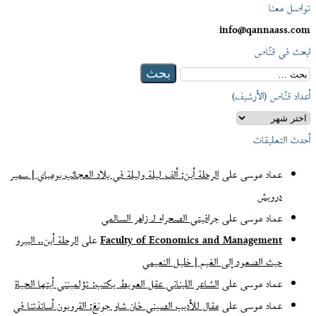
تواصل معنا
info@qannaass.com
ابحث في قنّاص
البحث
عن:
أعداد قنّاص (الأرشيف)
أعداد
قنّاص
أحدث التعليقات
(الأرشيف)
عماد موسى
على
الرحلة أين: ألف ليلة وليلة في بلاد العجائب بومباي | سمير
درويش
عماد موسى
على
جرافيتي الصحراء لـ زاهر السالمي
Faculty of Economics and Management
على
الرحلة أين.. البيرو
حيث الصعود إلى الغيم | خليل النعيمي
عماد موسى
على
الشاعر اللبناني عقل العويط يكتب: تؤلمينني أيتها الحياة
عماد موسى
على
مقال للأديب الصيني خان شاو جونغ: القرويون أساتذتنا في