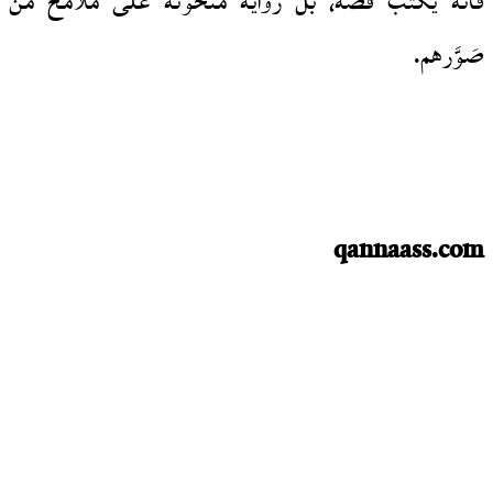
فأنه يكتب قصة، بل رواية منحوتة على ملامح من
صَوَّرهم.
qannaass.com