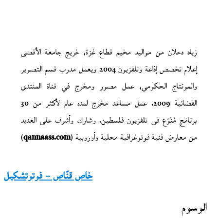
زياد دحلان من مواليد مخيم قطاع غزة، خريج جامعة الأقصى
إعلام تخصص إذاعة وتلفزيون 2004 ويعمل مدرب قسم التصوير
والمونتاج الحكومي، عمل مصور ومخرج في قناة المنتدى
الفضائية 2009. عمل مساعد مخرج لمده عام لأكثر من 30
برنامَج مُنَوّع فى تلفزيون فلسطين. وشارك وأشرف على العديد
من معارض فنية فوتوغرافية محلية وأوروبية (
qannaass.com
)
خاص قنّاص – فوتوتشكيل
الوسوم