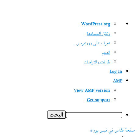
نبذة
WordPress.org
عن
وثائق المساعدة
ووردبريس
تعرف على ووردبريس
الدعم
طلبات واقتراحات
Log In
AMP
View AMP version
Get support
البحث
صفحة قنّاص في فيس بووك