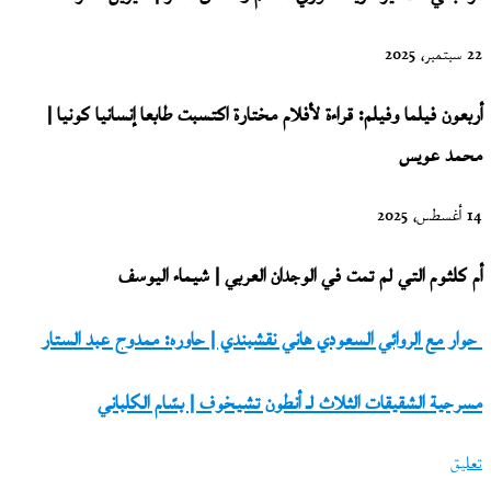
22 سبتمبر، 2025
أربعون فيلما وفيلم: قراءة لأفلام مختارة اكتسبت طابعا إنسانيا كونيا |
محمد عويس
14 أغسطس، 2025
أم كلثوم التي لم تمت في الوجدان العربي | شيماء اليوسف
حوار
حوار مع الروائي السعودي هاني نقشبندي | حاوره: ممدوح عبد الستار
مع
مسرحية
مسرحية الشقيقات الثلاث لـ أنطون تشيخوف | بسّام الكلباني
الروائي
الشقيقات
السعودي
تعليق
الثلاث
هاني