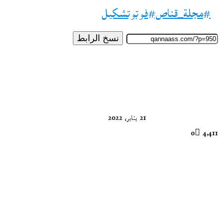
#مجلة_قناص#فوتوتشكيل
نسخ الرابط
21 يناير، 2022
0
4٬411