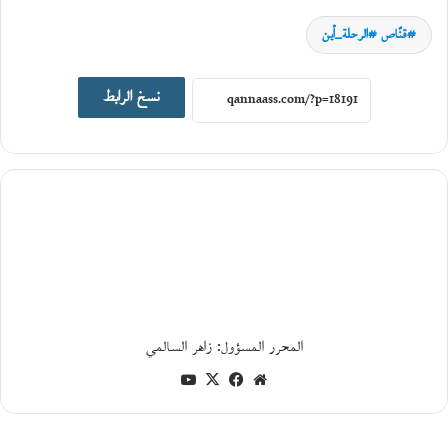
قنّاص #الرحلة_أين
نسخ الرابط
سِيَر ورحلات
5
أغسطس،
2026
ا
ل
ر
ح
ل
ة
أ
ي
المحرر المسؤول: زاهر السالمي
ن
موقع
فيسبوك
‫X
‫YouTube
م
ع
الويب
م
ح