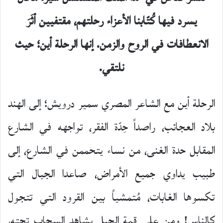
يسرد فيها كُتّابنا الأعزاء رحلتهم، مقتفيين أثَرَ
الانعطافات في الروح والزمن. إنها الرحلة أين؛ حيث
نلتقي.
الرحلة أين مع الشاعر المصري سمير درويش؛ إلى الهند
بلاد العجائب، راصداً حِدّة الفقر، تواجهه في الشارع
المقابل حدة الغنى، من نساء يتحممن في الشارع، إلى
طبيب يداوي جميع الأمراض، صاعدا الجبال التي
تكسوها الغابات، مُتمشياً بين القرود التي تتجول
كالناس! ومن على قمة الجبل يشاهد السحاب تحته،