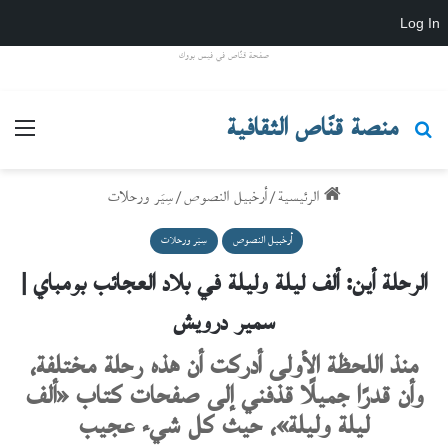
Log In
صفحة قنّاص في فيس بووك
منصة قنّاص الثقافية
بحث عن
القائ
الرئيسية
/
أرخبيل النصوص
/
سِيَر ورحلات
أرخبيل النصوص
سِيَر ورحلات
الرحلة أين: ألف ليلة وليلة في بلاد العجائب بومباي |
سمير درويش
منذ اللحظة الأولى أدركت أن هذه رحلة مختلفة،
وأن قدرًا جميلًا قذفني إلى صفحات كتاب «ألف
ليلة وليلة»، حيث كل شيء عجيب