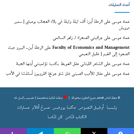
أحدث التعليقات
عماد موسى
على
الرحلة أين: ألف ليلة وليلة في بلاد العجائب بومباي | سمير
درويش
عماد موسى
على
جرافيتي الصحراء لـ زاهر السالمي
Faculty of Economics and Management
على
الرحلة أين.. البيرو حيث
الصعود إلى الغيم | خليل النعيمي
عماد موسى
على
الشاعر اللبناني عقل العويط يكتب: تؤلمينني أيتها الحياة
عماد موسى
على
مقال للأديب الصيني خان شاو جونغ: القرويون أساتذتنا في الأدب
© مجلة قناص 2026, جميع الحقوق محفوظة |
مِنصّة ثقافية متخصصة | تصميم
بكسل تك
رئيسية
أرخبيل النصوص
مكتبة بورخيس
مسرحُ أفلام
مسارات
الكتاب قنّاص
كن قنّاصا