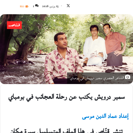
تابع
15 يونيو، 2026
1
127
على
X
الشاعر المصري سمير درويش في بومباي
سمير درويش يكتب عن رحلة العجائب في بومباي
إعداد عماد الدين موسى
تنشر قنّاص في هذا الملف المتسلسل سيرة مكان