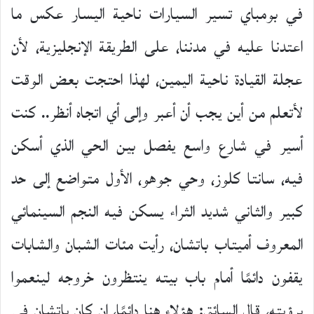
في بومباي تسير السيارات ناحية اليسار عكس ما
اعتدنا عليه في مدننا، على الطريقة الإنجليزية، لأن
عجلة القيادة ناحية اليمين، لهذا احتجت بعض الوقت
لأتعلم من أين يجب أن أعبر وإلى أي اتجاه أنظر.. كنت
أسير في شارع واسع يفصل بين الحي الذي أسكن
فيه، سانتا كلوز، وحي جوهو، الأول متواضع إلى حد
كبير والثاني شديد الثراء يسكن فيه النجم السينمائي
المعروف أميتاب باتشان، رأيت مئات الشبان والشابات
يقفون دائمًا أمام باب بيته ينتظرون خروجه لينعموا
برؤيته، قال السائق: هؤلاء هنا دائمًا، إن كان باتشان في