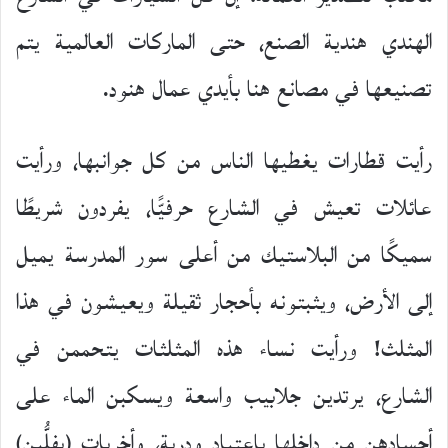
الهندي هندية الصنع، حتى الماركات العالمية يتم
تصنيعها في مصانع هنا بأيدي عمال هنود.
رأيت قطارات يغطيها الناس من كل جوانبها، ورأيت
عائلات تعيش في الشارع حرفيًّا، يفردون شريطًا
سميكًا من البلاستيك من أعلى سور المدرسة يميل
إلى الأرض، ويثبتونه بأحجار ثقيلة ويعيشون في هذا
المثلث! ورأيت نساء هذه المثلثات يتحممن في
الشارع، يرتدين جلابيب واسعة ويسكبن الماء على
أجسادهن من داخلها باعتياد ودربة، وأخريات (يفلُّين)