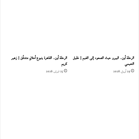
الرحلة أين.. البيرو حيث الصعود إلى الغيم | خليل
الرحلة أين.. القاهرة ينبوع أحلامٍ متدفّق | زهير
النعيمي
كريم
29 أبريل، 2026
25 فبراير، 2026