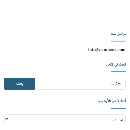
تواصل معنا
info@qannaass.com
ابحث في قنّاص
البحث
عن:
أعداد قنّاص (الأرشيف)
أعداد
قنّاص
(الأرشيف)