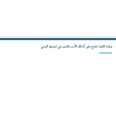
مِنصّة ثقافية تنفتح على أشكال الأدب والفنون في تَمَوجها الزمني