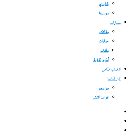
غاليري
موسيقا
مسارات
مقالات
حوارات
ملفات
أخبار ثقافية
الكتاب قنّاص
كن قنّاصا
من نحن
قواعد النشر
فيسبوك
‫X
‫YouTube