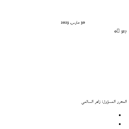
X
30 مارس، 2023
0
317
المحرر المسؤول: زاهر السالمي
موقع
الويب
فيسبوك