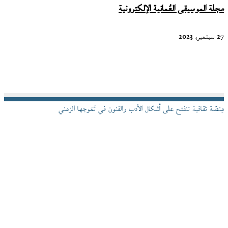
مجلة الموسيقى العُمانية الإلكترونية
27 سبتمبر، 2023
مِنصّة ثقافية تنفتح على أشكال الأدب والفنون في تَمَوجها الزمني