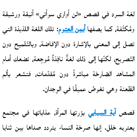
لغة السرد في قصص «لن أواري سوأتي» أنيقة ورشيقة
ومُكثّفة، كما يصفها
أيمن العتوم
: تلك اللغة اللذيذة التي
تصل إلى المعنى بالإشارة دون الإفاضة، وبالتّلميح دون
التّصريح، لكنّها إلى ذلك لغةٌ نافِذةٌ مُوجِعة، تضعك أمام
المشاهد الصّارخة مباشرةً دون مُقدّمات، فتشعر بألم
الطّعنة وهي تغوصُ عميقًا في الوِجدان.
قصص
آية السيابي
بؤرتها المرأة، عذاباتها في مجتمع
يعتريه خلل. إنها صرخة النساء يتردد صداها بين ثنايا