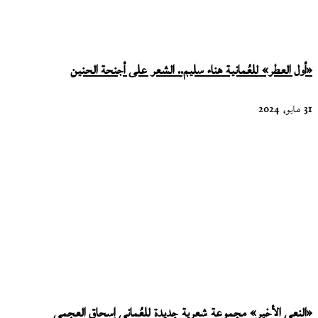
«أول العطر» للعُمانية هناء سليم.. الشعر على أجنحة الحنين
31 مايو، 2024
«النعي الأخير» مجموعة شعرية جديدة للعُماني إسحاق العجمي