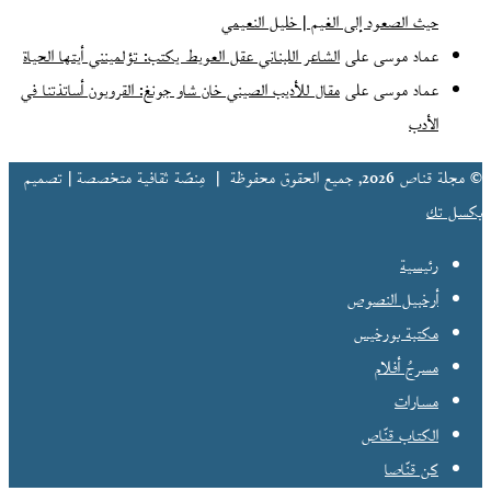
حيث الصعود إلى الغيم | خليل النعيمي
عماد موسى
على
الشاعر اللبناني عقل العويط يكتب: تؤلمينني أيتها الحياة
عماد موسى
على
مقال للأديب الصيني خان شاو جونغ: القرويون أساتذتنا في
الأدب
© مجلة قناص 2026, جميع الحقوق محفوظة |
مِنصّة ثقافية متخصصة | تصميم
بكسل تك
رئيسية
أرخبيل النصوص
مكتبة بورخيس
مسرحُ أفلام
مسارات
الكتاب قنّاص
كن قنّاصا