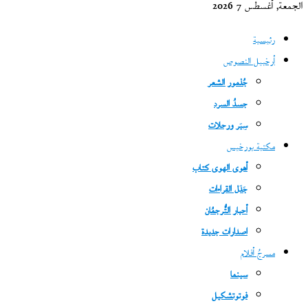
الجمعة, أغسطس 7 2026
رئيسية
أرخبيل النصوص
جُذمور الشعر
جسدُ السرد
سِيَر ورحلات
مكتبة بورخيس
أهوى الهوى كتاب
جَدَل القراءات
أحبار التُّرجمُان
اصدارات جديدة
مسرحُ أفلام
سينما
فوتوتشكيل