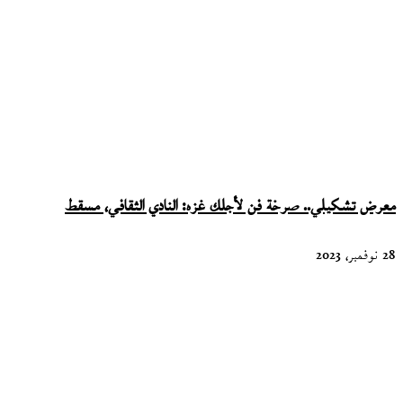
معرض تشكيلي.. صرخة فن لأجلك غزه: النادي الثقافي، مسقط
28 نوفمبر، 2023