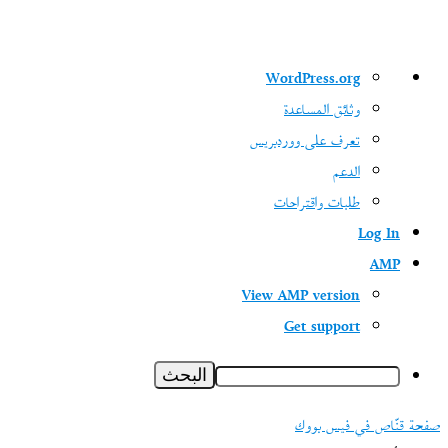
نبذة
WordPress.org
عن
وثائق المساعدة
ووردبريس
تعرف على ووردبريس
الدعم
طلبات واقتراحات
Log In
AMP
View AMP version
Get support
البحث
صفحة قنّاص في فيس بووك