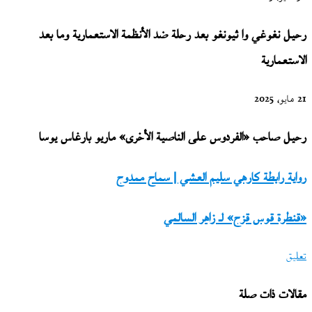
رحيل نغوغي وا ثيونغو بعد رحلة ضد الأنظمة الاستعمارية وما بعد
الاستعمارية
21 مايو، 2025
رحيل صاحب «الفردوس على الناصية الأخرى» ماريو بارغاس يوسا
رواية
رواية رابطة كارهي سليم العشي | سماح ممدوح
رابطة
«قنطرة
«قنطرة قوس قزح» لـ زاهر السالمي
كارهي
قوس
سليم
تعليق
قزح»
العشي
لـ
|
مقالات ذات صلة
زاهر
سماح