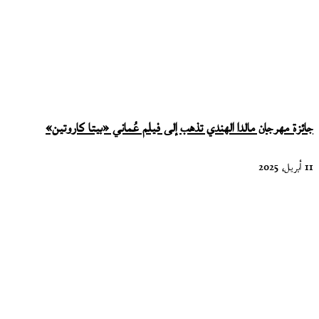
جائزة مهرجان مالدا الهندي تذهب إلى فيلم عُماني «بيتا كاروتين»
11 أبريل، 2025