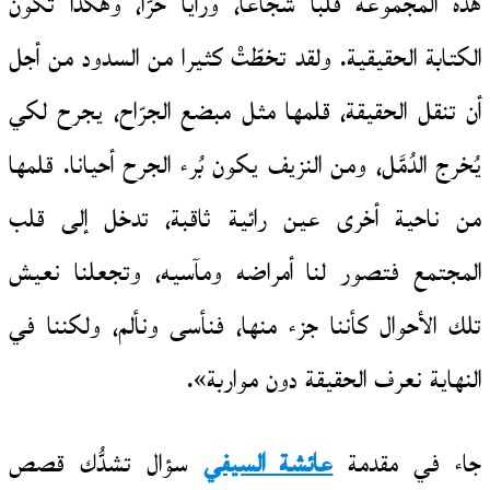
هذه المجموعة قلبا شجاعا، ورأيا حرّا، وهكذا تكون
الكتابة الحقيقية. ولقد تخطّتْ كثيرا من السدود من أجل
أن تنقل الحقيقة، قلمها مثل مبضع الجرّاح، يجرح لكي
يُخرج الدُمَّل، ومن النزيف يكون بُرء الجرح أحيانا. قلمها
من ناحية أخرى عين رائية ثاقبة، تدخل إلى قلب
المجتمع فتصور لنا أمراضه ومآسيه، وتجعلنا نعيش
تلك الأحوال كأننا جزء منها، فنأسى ونألم، ولكننا في
النهاية نعرف الحقيقة دون مواربة».
جاء في مقدمة
عائشة السيفي
سؤال تشدُّك قصص