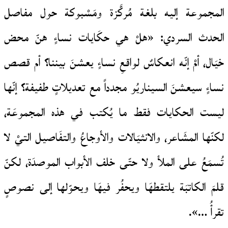
المجموعة إليه بلغة مُركَّزة ومَسْبوكة حول مفاصل
الحدث السردي: «هلْ هي حكَايات نساءٍ هنّ محض
خيَال، أمْ إنّه انعكاسٌ لواقعِ نساءٍ يعشنَ بيننا؟ أم قصص
نساءٍ سيعشنَ السيناريُو مجدداً مع تعديلاتٍ طفيفة؟ إنّها
ليست الحكايات فقط ما يُكتب في هذه المجموعَة،
لكنّها المشَاعر، والانثيَالات والأوجاعُ والتفَاصيل التيْ لا
تُسمَعُ على الملأ ولا حتّى خلف الأبواب الموصدَة، لكنّ
قلمَ الكاتبَة يلتقطهَا ويحفُر فيهَا ويحوّلها إلى نصوصٍ
تقرأُ …».