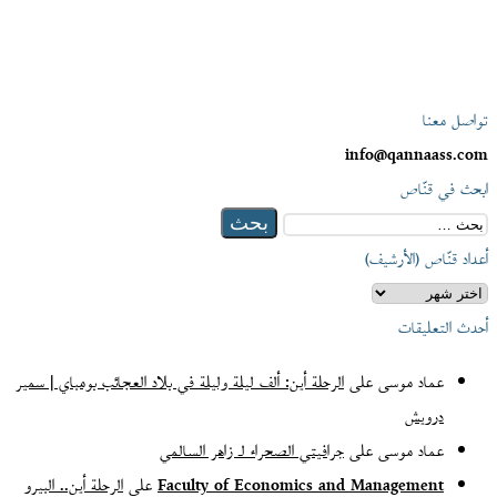
تواصل معنا
info@qannaass.com
ابحث في قنّاص
البحث
عن:
أعداد قنّاص (الأرشيف)
أعداد
قنّاص
أحدث التعليقات
(الأرشيف)
عماد موسى
على
الرحلة أين: ألف ليلة وليلة في بلاد العجائب بومباي | سمير
درويش
عماد موسى
على
جرافيتي الصحراء لـ زاهر السالمي
Faculty of Economics and Management
على
الرحلة أين.. البيرو