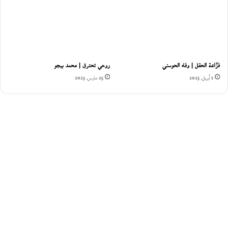
فزّاعة الحقل | وفاء الحوسني
روحي تحترق | محمد بيجو
1 أبريل، 2023
25 مارس، 2023