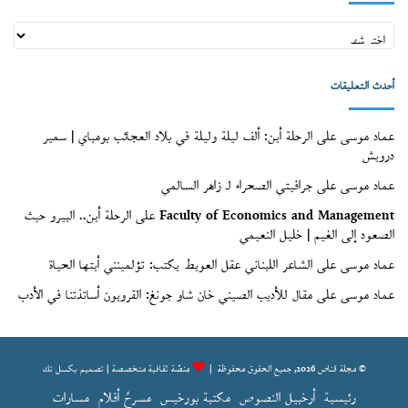
أعداد
قنّاص
(الأرشيف)
أحدث التعليقات
عماد موسى
على
الرحلة أين: ألف ليلة وليلة في بلاد العجائب بومباي | سمير
درويش
عماد موسى
على
جرافيتي الصحراء لـ زاهر السالمي
Faculty of Economics and Management
على
الرحلة أين.. البيرو حيث
الصعود إلى الغيم | خليل النعيمي
عماد موسى
على
الشاعر اللبناني عقل العويط يكتب: تؤلمينني أيتها الحياة
عماد موسى
على
مقال للأديب الصيني خان شاو جونغ: القرويون أساتذتنا في الأدب
© مجلة قناص 2026, جميع الحقوق محفوظة |
مِنصّة ثقافية متخصصة | تصميم
بكسل تك
رئيسية
أرخبيل النصوص
مكتبة بورخيس
مسرحُ أفلام
مسارات