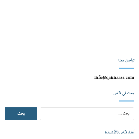
تواصل معنا
info@qannaass.com
ابحث في قنّاص
البحث
عن:
أعداد قنّاص (الأرشيف)