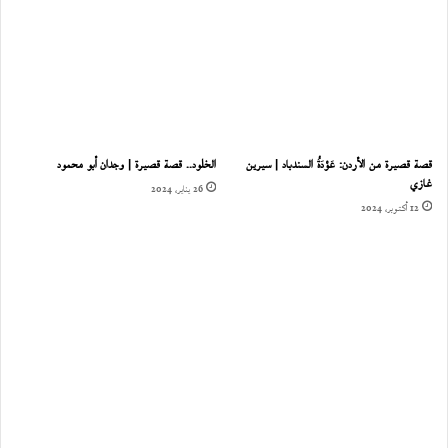
قصة قصيرة من الأردن: عَوْدَةُ السندباد | سيرين
الخلود.. قصة قصيرة | وجدان أبو محمود
غازي
26 يناير، 2024
12 أكتوبر، 2024