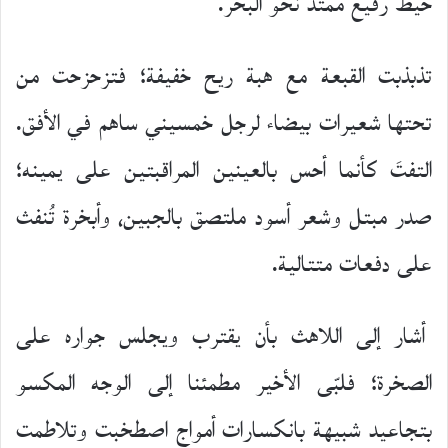
خيط رفيع ممتد نحو البحر.
تذبذبت القبعة مع هبة ريح خفيفة؛ فتزحزحت من
تحتها شعيرات بيضاء لرجل خمسيني ساهم في الأفق.
التفتَ كأنما أحس بالعينين المراقبتين على يمينه؛
صدر مبتل وشعر أسود ملتصق بالجبين، وأبخرة تُنفث
على دفعات متتالية.
أشار إلى اللاهث بأن يقترب ويجلس جواره على
الصخرة؛ فلبّى الأخير مطمئنا إلى الوجه المكسو
بتجاعيد شبيهة بانكسارات أمواج اصطخبت وتلاطمت