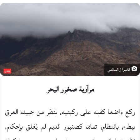
على
X
كاميرا ز.السالمي
مرآوية صخور البحر
ركع واضعا كفيه على ركبتيه، يقطر من جبينه العرق
ببطء، بانتظام، تماما كصنبور قديم لم يُغلق بإحكام.