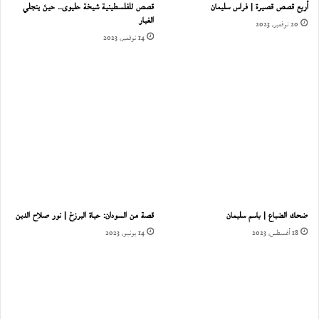
أربع قصص قصيرة | فراس سليمان
قصص للفلسطينية شيخة حليوى.. حينَ ينجلي
الغبار
20 نوفمبر، 2023
14 نوفمبر، 2023
ضحك الضباع | باسم سليمان
قصة من السودان: حياة البرزخ | نور صلاح الدين
18 أغسطس، 2023
14 يونيو، 2023