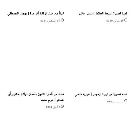
قصة قصيرة: نتيجة الحائط | سمير حكيم
لنبدأ من حيث توقفنا آخر مرة | بهجت المصطفى
26 مارس، 2026
28 أغسطس، 2025
قصة قصيرة من ليبيا: زهايمر | خيرية فتحي
قصة من ظُفار: نائمون بأعماق ذواتنا، خائفين أن
نصحو | مريم سعيد
20 يوليو، 2025
1 أبريل، 2025