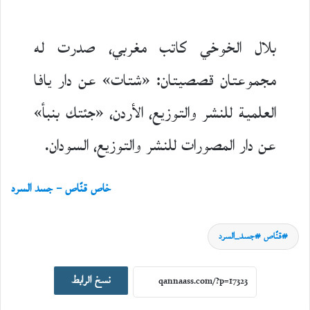
بلال الخوخي كاتب مغربي، صدرت له
مجموعتان قصصيتان: «شتات» عن دار يافا
العلمية للنشر والتوزيع، الأردن، «جئتك بنبأ»
عن دار المصورات للنشر والتوزيع، السودان.
خاص قنّاص – جسد السرد
قنّاص #جسد_السرد
نسخ الرابط
سِيَر ورحلات