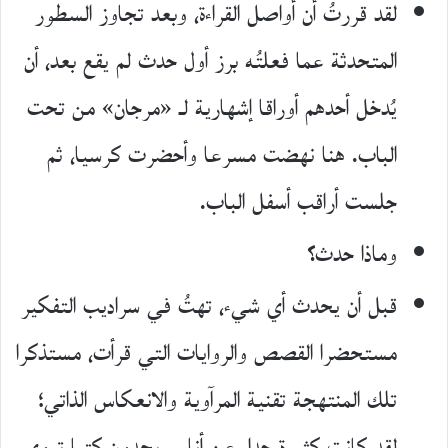
لقد قررتُ أن أواصل القراءة، وبعد تجاوز السطور
المتحدثة عما فعلتُه برز أول حدث لم يقع بعد، أن
يُدخل أحدهم أوراقا إشهارية لـ «مرجان» من تحت
الباب. هنا نهضت مسرعا وأحضرت كرسيا، ثم
جلست أراقب أسفل الباب.
وماذا حدث؟
قبل أن يحدث أي شيء، تهتُ في سراديب التفكير
مستحضرا القصص والروايات التي قرأت، مستذكرا
تلك المنتهجة تقنية المرآوية والانعكاس الذاتي؛