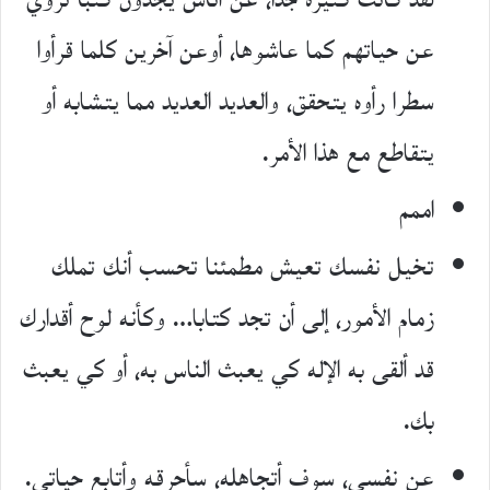
لقد كانت كثيرة جدا، عن أناس يجدون كتبا تروي
عن حياتهم كما عاشوها، أوعن آخرين كلما قرأوا
سطرا رأوه يتحقق، والعديد العديد مما يتشابه أو
يتقاطع مع هذا الأمر.
اممم
تخيل نفسك تعيش مطمئنا تحسب أنك تملك
زمام الأمور، إلى أن تجد كتابا… وكأنه لوح أقدارك
قد ألقى به الإله كي يعبث الناس به، أو كي يعبث
بك.
عن نفسي، سوف أتجاهله، سأحرقه وأتابع حياتي.