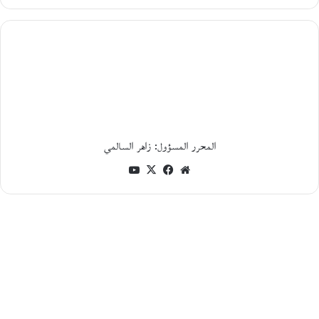
5
أغسطس،
2026
ا
ل
ر
ح
ل
ة
أ
ي
المحرر المسؤول: زاهر السالمي
ن
موقع
فيسبوك
‫X
‫YouTube
م
ع
الويب
م
ح
م
و
د
خ
ي
ر
ا