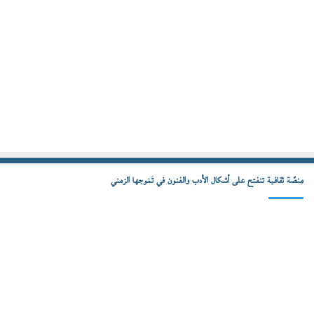
مِنصّة ثقافية تنفتح على أشكال الأدب والفنون في تَمَوجها الزمني