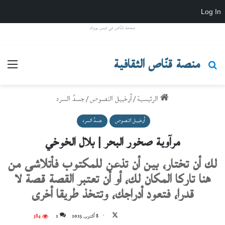
Log In
صفحة قنّاص في فيس بووك
منصة قنّاص الثقافية
بحث عن
القائ
الرئيسية
/
أرخبيل النصوص
/
جسدُ السرد
أرخبيل النصوص
جسدُ السرد
مرآوية صخور البحر | بلال الخوخي
لك أن تختار، بين أن تذعن للمكتوب فأتلاشى من
هنا تاركا المكان لك، أو أن تعتبر القصة قصة لا
قدرا، فتعود أدراجك، وتتخذ طريقا أخرى
تابع
8 أكتوبر، 2025
2
384