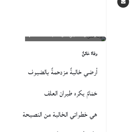
لوحة الفّان التشكيلي لقمان أحمد | qannaass.com
وفاءٌ خائنٌ
أرضي خاليةٌ مزدحمةٌ بالضيوف
حَمَامٌ يكره طيران العلف
هي خطواتي الخالية من النصيحة