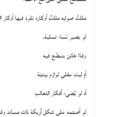
مللتُ صوابه مللتُ أوكاره تلوذ فيها أوكار ال
لو يصير نساء تسلية.
وفاءٌ خائن يتبضّع فيه
آهٍ ليت عقلي لوازم بيتيّة
آه لو يُضيء أفكار الثعالب
لو أصمّمه على شكل أريكة ذات مساند وقائ