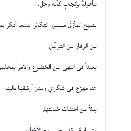
مأهولةٌ بإنجابٍ كأنه وحل.
يصبح المأزقُ ميسور التكاثر عندما أفكر بما
من الوقار من التوغّل
بعيداً في النهي عن الخضوع والأمر بمحاسن 
هنا مهرّج في شكواي ومدن أرشقها بالبناء
بدلاً من اجتثاث خيانتها،
متسامحٌ عقلي حتى مع الأخطاء