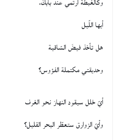
وكالغبطة أرتمي عند بابكَ.
أيها اللّيل
هل تأخذ فيضَ السّاقية
وحديقتي مكتملة الفؤوس؟
أيّ خلل سيقود النهارَ نحو الغرف
وأيّ الزوارق ستعطّر البحر القليل؟