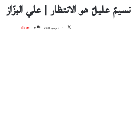
نسيمٌ عليلٌ هو الانتظار | علي البزّاز
تابع
5 يونيو، 2023
0
381
على
X