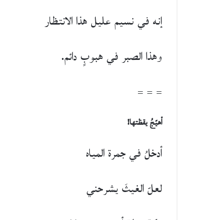
إنه في نسيم عليل هذا الانتظار
وهذا الصبر في هبوبٍ دائم.
= = =
أهيّجُ يقظتها!
أدخلُ في جمرة المياه
لعلّ الغيثَ يشرحني