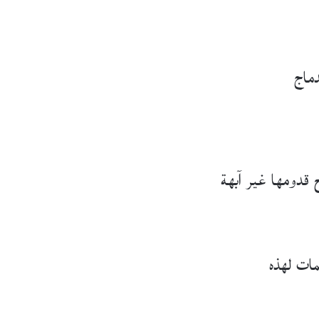
دماج
 قدومها غير آبهة
لمات لهذه