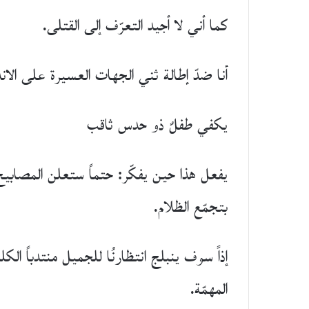
كما أني لا أجيد التعرّف إلى القتلى.
أنا ضدّ إطالة ثني الجهات العسيرة على الان
يكفي طفلٌ ذو حدس ثاقب
يفعل هذا حين يفكّر: حتماً ستعلن المصابيح
بتجمّع الظلام.
إذاً سوف ينبلج انتظارنُا للجميل منتدباً الك
المهمّة.