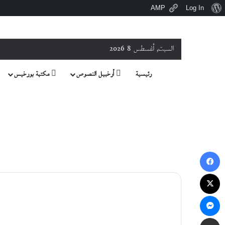
نبذة
AMP
Log In
عن
ووردبريس
السبت, أغسطس 8 2026
رئيسية
أرخبيل النصوص
مكتبة بورخيس
فيسبوك
‫X
ماسنجر
مشاركة عبر البريد