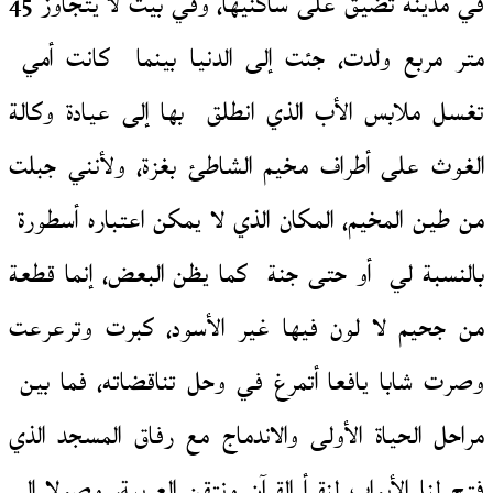
في مدينة تضيق على ساكنيها، وفي بيت لا يتجاوز 45
متر مربع ولدت، جئت إلى الدنيا بينما كانت أمي
تغسل ملابس الأب الذي انطلق بها إلى عيادة وكالة
الغوث على أطراف مخيم الشاطئ بغزة، ولأنني جبلت
من طين المخيم، المكان الذي لا يمكن اعتباره أسطورة
بالنسبة لي أو حتى جنة كما يظن البعض، إنما قطعة
من جحيم لا لون فيها غير الأسود، كبرت وترعرعت
وصرت شابا يافعا أتمرغ في وحل تناقضاته، فما بين
مراحل الحياة الأولى والاندماج مع رفاق المسجد الذي
فتح لنا الأبواب لنقرأ القرآن ونتقن العربية، وصولا إلى