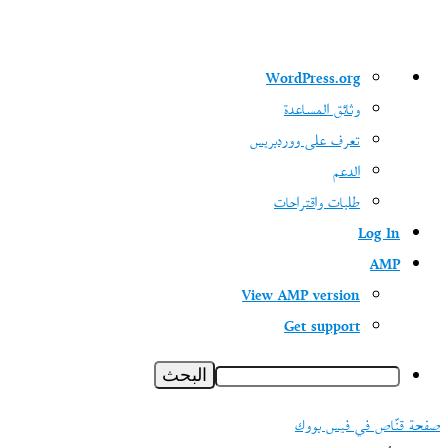
نبذة
WordPress.org
عن
وثائق المساعدة
ووردبريس
تعرف على ووردبريس
الدعم
طلبات واقتراحات
Log In
AMP
View AMP version
Get support
البحث
صفحة قنّاص في فيس بووك