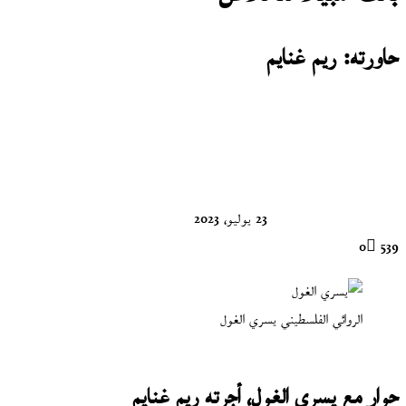
حاورته: ريم غنايم
تابع
على
X
23 يوليو، 2023
0
539
الروائي الفلسطيني يسري الغول
حوار مع يسري الغول، أجرته ريم غنايم