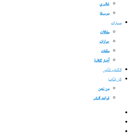
غاليري
موسيقا
مسارات
مقالات
حوارات
ملفات
أخبار ثقافية
الكتاب قنّاص
كن قنّاصا
من نحن
قواعد النشر
فيسبوك
‫X
‫YouTube