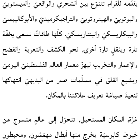
يقدّمه للقراء، تتنوّع بين السّحري والواقعيّ والديستوبيّ
واليوتوبيّ والهيتروتوبيّ والتراجيكوميديّ والأبوكاليبسيّ
والبيكاريسكيّ والبنتاريسكيّ. كلّها طاقاتٌ تسعى بخفّة
تارة وبثقلٍ تارة أخرى، نحو الكشف والتعرية والفضح
والإعمار والتخريب ليهزّ معمار العالم الفلسطينيّ اليوميّ
ويشيع القلق في مسلّمات صار من البديهيّ انتهاكها
لنعيدَ صياغة تعريف علاقتنا بالمكان.
غزّة، المكان المستحيل، تتحوّل إلى عالمٍ منسوج من
خيوط كابوسيّة يخرج منها أبطال مهمّشون، ومحبطون