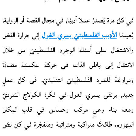
في كلّ مرة يُصدرُ عملا أدبيًا، في مجال القصة أو الرواية،
يُعيدنا
الأديب الفلسطينيّ يسري الغول
إلى حرارة القصّ
والاشتغال على أسئلة الوجود الفلسطينيّ من خلال
الانتقال إلى باطن الذات في حركة عكسيّة مضادّة
ومراوغة للسّرد الفلسطينيّ التقليديّ. في كلّ عملٍ
جديد، يرتقي يسري الغول في فكرة الكولاج السّرديّ
ومعه بناء وعيٍ مركّب وحساس في قلب المكان
المهزوم. طاقاتٌ متراكبة ومتراتبة ومتفجّرة في كلّ نصّ