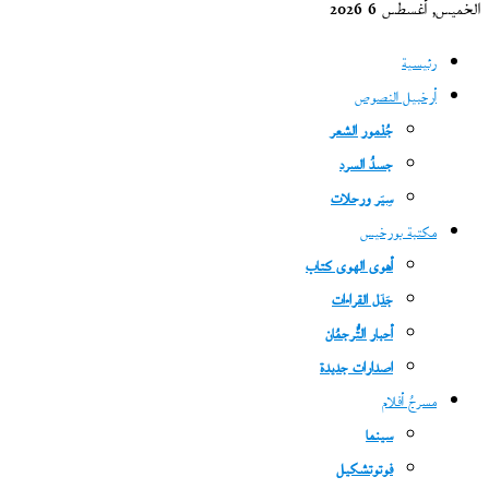
الخميس, أغسطس 6 2026
رئيسية
أرخبيل النصوص
جُذمور الشعر
جسدُ السرد
سِيَر ورحلات
مكتبة بورخيس
أهوى الهوى كتاب
جَدَل القراءات
أحبار التُّرجمُان
اصدارات جديدة
مسرحُ أفلام
سينما
فوتوتشكيل