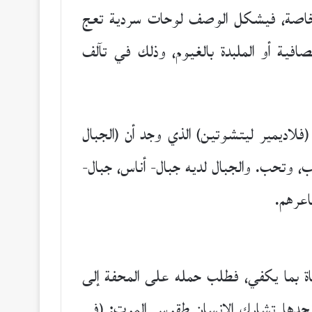
ت خاصة، فيشكل الوصف لوحات سردية تعج
صافية أو الملبدة بالغيوم، وذلك في تآلف
لاديمير ليتشوتين) الذي وجد أن (الجبال
وتحب. والجبال لديه جبال- أناس، جبال-
اة بما يكفي، فطلب حمله على المحفة إلى
 نجدها تشارك الإنسان طقوس الموت: (في