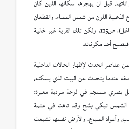
اتها، قبل أن يهجرها سكانها الذين كان
 الذهبية اللون من شمس المساء. والقطعان
تعود من المراعي البعيدة وتندفع إلى طريق القرية، وتعج في كل مكان الحياة المسائية الكثيرة المشاغل). ص115. ولكن تلك القرية غير خالية
 فيصبح أحد مكوناته.
فمن عناصر الحدث لإظهار الحالات الداخلية
صفه عندما يتحدث عن البيت الذي يسكنه،
كيل بصري منسجم في لوحة سردية معبرة:
أن الشمس تبكي بشح وقد تاهت في عتمة
شب، وأعواد السياج. والأرض نفسها تشبعت