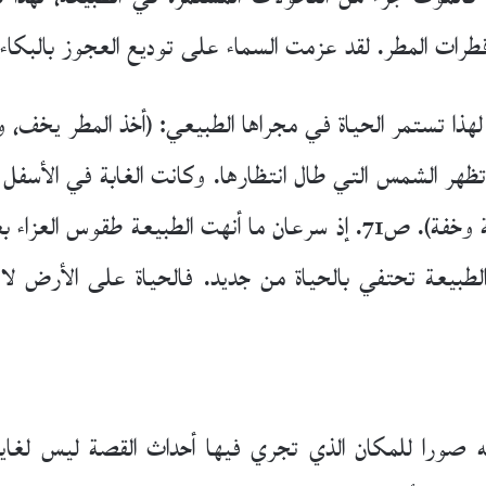
ت المطر. لقد عزمت السماء على توديع العجوز بالبكاء). 
ذا تستمر الحياة في مجراها الطبيعي: (أخذ المطر يخف، و
تظهر الشمس التي طال انتظارها. وكانت الغابة في الأسفل 
أما هنا، في الأعالي، فأصبحنا نتنفس بحرية وخفة). ص71. إذ سرعان ما 
الطبيعة تحتفي بالحياة من جديد. فالحياة على الأرض ل
ورا للمكان الذي تجري فيها أحداث القصة ليس لغاية تزي