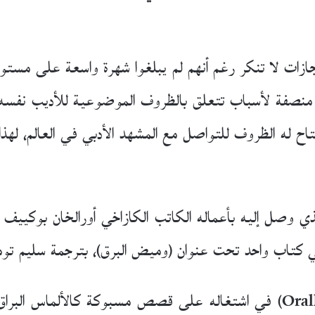
ازات لا تنكر رغم أنهم لم يبلغوا شهرة واسعة على مستوى 
ر منصفة لأسباب تتعلق بالظروف الموضوعية للأديب نفسه، أ
تتاح له الظروف للتواصل مع المشهد الأدبي في العالم، ل
ب واحد تحت عنوان (وميض البرق)، بترجمة سليم توما (دار 
يمتاز أورالخان بوكييف (Oralkhan Bokeyev) في اشتغاله على قصص مسبوكة