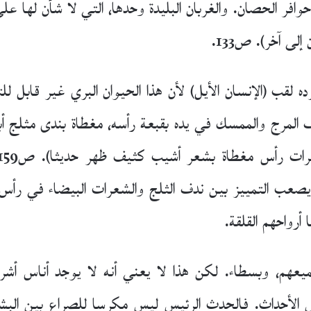
افر الحصان. والغربان البليدة وحدها، التي لا شأن لها عل
ى آخر). ص133.
ه لقب (الإنسان الأيل) لأن هذا الحيوان البري غير قابل 
 المرج والممسك في يده بقبعة رأسه، مغطاة بندى مثلج أ
 يصعب التمييز بين ندف الثلج والشعرات البيضاء في رأس 
أرواحهم القلقة.
م، وبسطاء. لكن هذا لا يعني أنه لا يوجد أناس أشر
 الأحداث. فالحدث الرئيس ليس مكرسا للصراع بين البشر، 