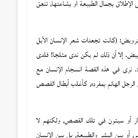
ى الإطلاق بجمال الطبيعة أو بشاعتها، تنعق
للترويض: (كانت تجعدات شعر الإنسان الأيل
بيض. إلا أن ذلك لم يكن ندى مثلجا! فلدى
الإنسان الأيل، الواقف والقبعة في يده، شعرات رأس مغطاة بشعر أشيب كثيف ظهر حديثا). ص159. نرى في هذه القصة انسجام الإنسان مع
الرجل الهائم بمفرده، كأغلب أبطال القصص
ار أو سيئون في تلك القصص، ولكنهم لا
أو بين البشر والطبيعة، بل بين الإنسان