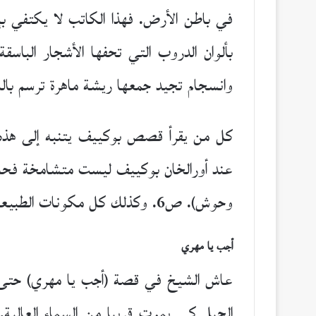
في باطن الأرض. فهذا الكاتب لا يكتفي 
بألوان الدروب التي تحفها الأشجار الباسق
وانسجام تجيد جمعها ريشة ماهرة ترسم با
كل من يقرأ قصص بوكييف يتنبه إلى هذه ال
عند أورالخان بوكييف ليست متشامخة فحسب
وحوش). ص6. وكذلك كل مكونات الطبيعة لديه كالبشر تمتلك إحساسها الخاص، وتشارك الناس مشاعرهم.
أجب يا مهري
عاش الشيخ في قصة (أجب يا مهري) حتى أدر
الجبل كي يموت قريبا من السماء العالية