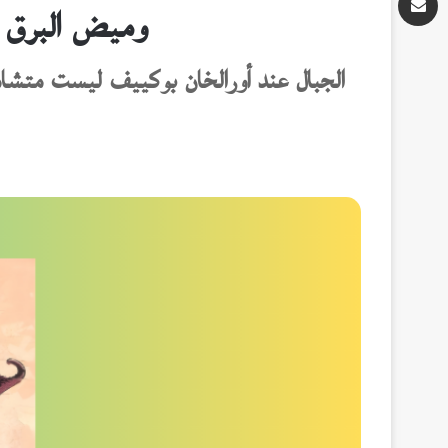
وميض البرق 
الجبال عند أورالخان بوكييف ليست متشام