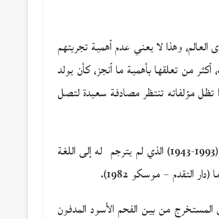
العالم، وهذا لا يعني عدم أهمية تجربتهم
كثر من تعلقها بأهمية ما أنجز، كأن يولد
هذا تظل مؤلفاته تنتظر مصادفة سعيدة لتصل
من الأدباء المغمورين عالميا، رغم التميز الذي وصل إليه بأعماله الكاتب الكازاخي أورالخان بوكييف (1993-1943) الذي لم يترجم له إلى اللغة
التقدم – موسكو 1982).
 كالألماس البراق المستخرج من بين الفحم الأسود المدفون