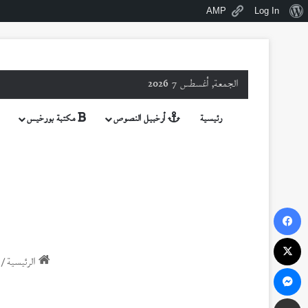
نبذة
AMP
Log In
عن
ووردبريس
الجمعة, أغسطس 7 2026
رئيسية
أرخبيل النصوص
مكتبة بورخيس
فيسبوك
‫X
الرئيسية
/
ماسنجر
مشاركة عبر البريد