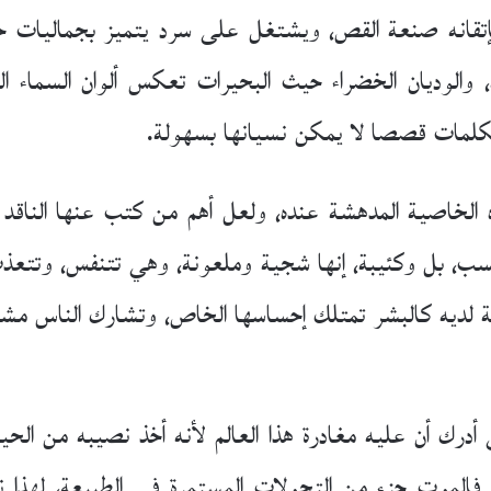
بإتقانه صنعة القص، ويشتغل على سرد يتميز بجماليا
ة، والوديان الخضراء حيث البحيرات تعكس ألوان السماء ال
لكلمات قصصا لا يمكن نسيانها بسهولة.
خاصية المدهشة عنده، ولعل أهم من كتب عنها الناقد (ف
، بل وكئيبة، إنها شجية وملعونة، وهي تتنفس، وتتعذب، 
ك أن عليه مغادرة هذا العالم لأنه أخذ نصيبه من الحي
. فالموت جزء من التحولات المستمرة في الطبيعة، لهذا