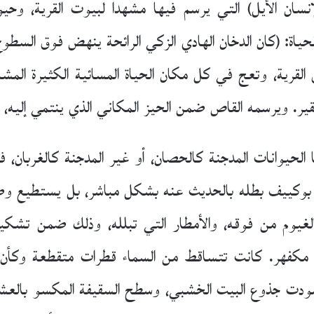
ان الأيل) التي يرسم فيها مشهدا لبيوت القرية، وحيوان
ة: (كان الدخان الهادي الزكي الرائحة ينهض فوق السطوح
فقير. ويرسمه القاص ضمن الحيز المكاني الذي ينتمي إليه،
الحيوانات المدجنة كالحصان، أو غير المدجنة كالغربان، 
 بوكييف بطله بالحديث عنه بشكل مباشر، بل يستطيع و
الغيوم من فوقه، والأمطار التي تبلله، وذلك ضمن تش
م مكفهر. كانت تتساقط من السماء قطرات متقطعة وك
واسودت جذوع البيت الخشبي، وسطح السقيفة المكسو بالع