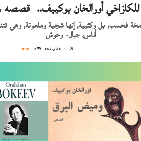
للكازاخي أورالخان بوكييف.. قصصه 
خة فحسب، بل وكئيبة، إنها شجية وملعونة، وهي تتن
أناس، جبال- وحوش
تابع
23 أبريل، 2026
0
90
على
X