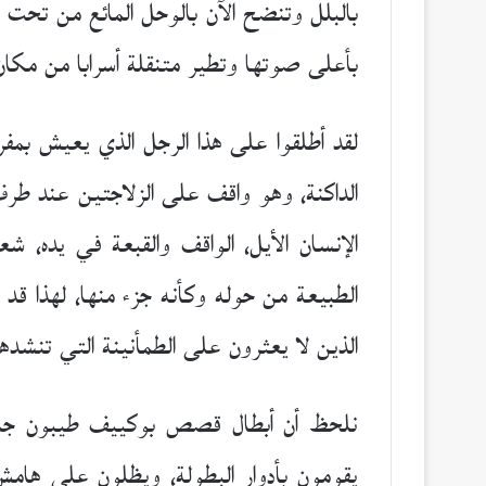
بالبلل وتنضح الآن بالوحل المائع من تحت حو
بأعلى صوتها وتطير متنقلة أسرابا من مكان إل
لقد أطلقوا على هذا الرجل الذي يعيش بمفرد
الداكنة، وهو واقف على الزلاجتين عند طرف
الطبيعة من حوله وكأنه جزء منها، لهذا قد
الذين لا يعثرون على الطمأنينة التي تنشدها 
نلحظ أن أبطال قصص بوكييف طيبون جميعه
يقومون بأدوار البطولة، ويظلون على هامش