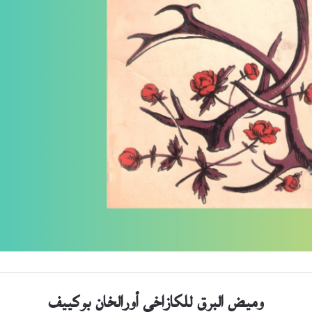
وميض البرق للكازاخي أورالخان بوكييف