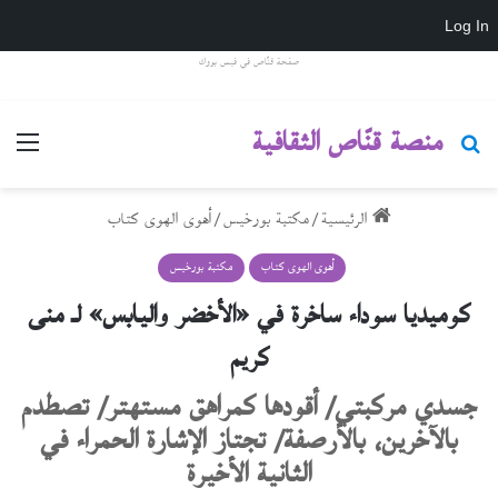
Log In
صفحة قنّاص في فيس بووك
منصة قنّاص الثقافية
بحث عن
القائ
الرئيسية
/
مكتبة بورخيس
/
أهوى الهوى كتاب
أهوى الهوى كتاب
مكتبة بورخيس
كوميديا سوداء ساخرة في «الأخضر واليابس» لـ منى
كريم
جسدي مركبتي/ أقودها كمراهق مستهتر/ تصطدم
بالآخرين، بالأرصفة/ تجتاز الإشارة الحمراء في
الثانية الأخيرة