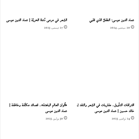
عماد الدين موسى: الطفلُ الذي قلبي
الشِعر في مرمى دُعاة الحريّة | عماد الدين موسى
20 سبتمبر، 2024
27 ديسمبر، 2023
اقترافات التأويل.. مقاربات في الشِعر والنقد لِـ
«ألوان العالم الباهتة».. قصائد مكثّفة وخاطفة |
خالد حسين | عماد الدين موسى
عماد الدين موسى
24 نوفمبر، 2023
30 يوليو، 2023