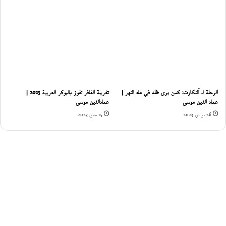
الرحلة لـ آلنكارت: كمن يرى ظله في ماء النهر |
تغريبة القافر تفوز بالبوكر العربية 2023 |
عماد الدين موسى
عمادالدين موسى
26 يونيو، 2023
15 مايو، 2023