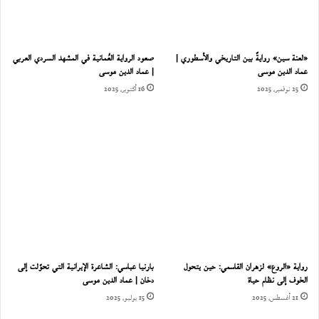
«لعنة سين» روايةٌ بين التاريخي والأسطوري |
صعود الرواية العُمانية في المشهد السردي العربي
عماد الدين موسى
| عماد الدين موسى
25 نوفمبر، 2025
16 أكتوبر، 2025
رواية «الروع» لزهران القاسمي: حين يتحول
بارنيا عباسي: الشاعرة الإيرانية التي تحوّلت إلى
الخوف إلى نظام حياة
دخان | عماد الدين موسى
21 أغسطس، 2025
15 يوليو، 2025