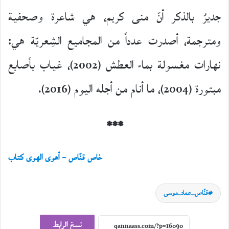
جديرٌ بالذكر أنّ منى كريم، هي شاعرة وصحفية
ومترجمة، أصدرت عدداً من المجاميع الشِعريّة هي:
نهارات مغسولة بماء العطش (2002)، غياب بأصابع
مبتورة (2004)، ما أنام من أجله اليوم (2016).
***
خاص قنّاص – أهوى الهوى كتاب
أهوى الهوى كتاب
قنّاص_عماد_موسى
29
يوليو،
نسخ الرابط
2026