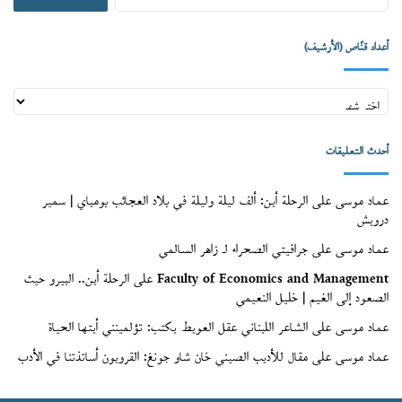
عن:
أعداد قنّاص (الأرشيف)
أعداد
قنّاص
(الأرشيف)
أحدث التعليقات
عماد موسى
على
الرحلة أين: ألف ليلة وليلة في بلاد العجائب بومباي | سمير
درويش
عماد موسى
على
جرافيتي الصحراء لـ زاهر السالمي
Faculty of Economics and Management
على
الرحلة أين.. البيرو حيث
الصعود إلى الغيم | خليل النعيمي
عماد موسى
على
الشاعر اللبناني عقل العويط يكتب: تؤلمينني أيتها الحياة
عماد موسى
على
مقال للأديب الصيني خان شاو جونغ: القرويون أساتذتنا في الأدب