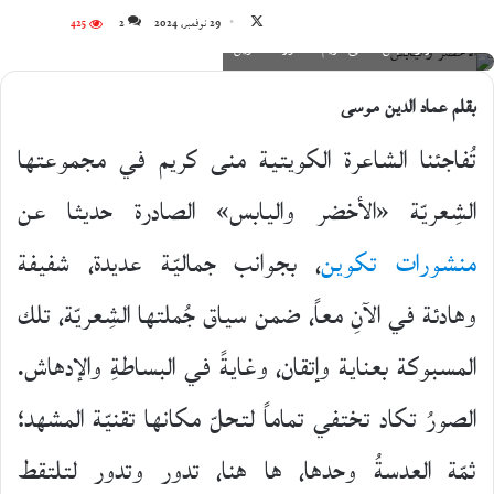
تابع
29 نوفمبر، 2024
2
425
الأخضر واليابس لـ منى كريم؛ منشورات تكوين
على
X
بقلم عماد الدين موسى
تُفاجئنا الشاعرة الكويتية منى كريم في مجموعتها
الشِعريّة «الأخضر واليابس» الصادرة حديثا عن
منشورات تكوين
، بجوانب جماليّة عديدة، شفيفة
وهادئة في الآنِ معاً، ضمن سياق جُملتها الشِعريّة، تلك
المسبوكة بعناية وإتقان، وغايةً في البساطةِ والإدهاش.
الصورُ تكاد تختفي تماماً لتحلّ مكانها تقنيّة المشهد؛
ثمّة العدسةُ وحدها، ها هنا، تدور وتدور لتلتقط