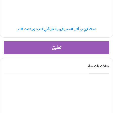
القصص
س
الروسية
م
خلوداً
ر
في
ا
كتاب:
ء
زهرة
نصفُ قرنٍ من أكثر القصص الروسية خلوداً في كتاب: زهرة تحت القدم
تحت
القدم
تعليق
مقالات ذات صلة