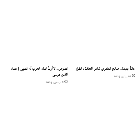
حانةٌ بعيدة.. صالح العامري شاعر الحافة والظلّ
نصوص.. لا أريدُ لهذه الحرب أن تنتهي | عماد
الدين موسى
16 يونيو، 2025
8 ديسمبر، 2024