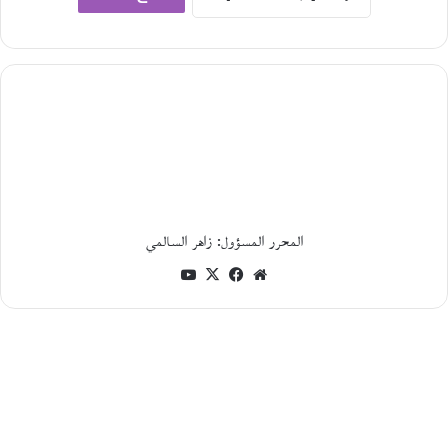
أ
ن
د
ر
ي
ه
ب
و
ل
ي
ن
.
المحرر المسؤول: زاهر السالمي
.
و
موقع
فيسبوك
‫X
‫YouTube
ط
الويب
ن
ي
أ
ف
ر
ي
ق
ي