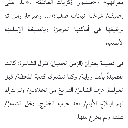
معزاتهم» و«صندوق ذكريات العائلة» و«أنام على
رصيف/ شرخته نباتات صغيرة»… وغيرها، ومن ثمّ
توظيفها في أماكنها المرجوّة وبالصيغة الإبداعيّة
الأنسب.
في قصيدة بعنوان (الزمن الجميل) تقول الشاعرة: كانت
القصيدةُ بألف رواية/ وكنا نتشارك كتابة اللحظة/ قبل
العولمة، هرَّب الشاعرُ/ التاريخ من الجلادين/ ولم يترك
لهم ابتلاع الأيام/ بعد حرب الخليج، دخل الشاعرُ/
شقته ولم يخرج منها.