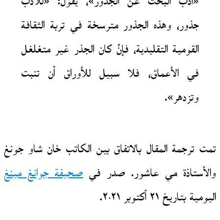
«أدب البحث عن الجذور»، يقول: «للأدب
جذور، وهذه الجذور مترسخة في تربة الثقافة
القومية التقليدية، فإنْ كان الجذر غير متغلغل
في الأعماق، فلا سبيل للأوراق أن تنبت
وتزدهر».
تمت ترجمة المقال بالاتفاق بين الكاتب خان شاو جونغ
والأستاذة مي عاشور. صدر في
صحيفة جوانغ مينغ
اليومية بتاريخ ٢١ أكتوبر ٢٠٢١.