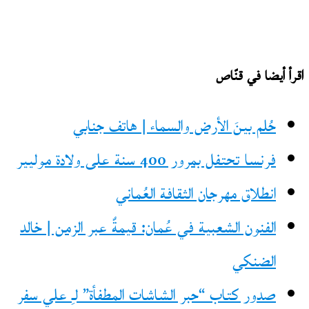
اقرأ أيضا في قنّاص
حُلم بينَ الأرض والسماء | هاتف جنابي
فرنسا تحتفل بمرور 400 سنة على ولادة موليير
انطلاق مهرجان الثقافة العُماني
الفنون الشعبية في عُمان: قيمةٌ عبر الزمن | خالد
الضنكي
صدور كتاب “حبر الشاشات المطفأة” لـِ علي سفر