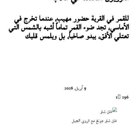
للقمر في القرية حضور مهيب، عندما تخرج في
الأماسي، تجد ضوء القمر تماماً أشبه بالشمس التي
تعتلي الأفق، يبدو صاخباً، بل ويلمس قلبك
تابع
على
X
9 أبريل، 2026
1
196
خان شاو جونغ مع قروي الجبل