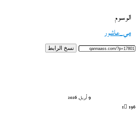
الوسوم
مي_عاشور
نسخ الرابط
تابع
على
X
9 أبريل، 2026
1
196