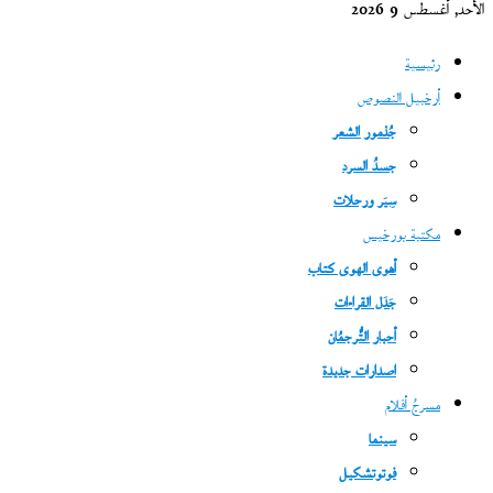
الأحد, أغسطس 9 2026
رئيسية
أرخبيل النصوص
جُذمور الشعر
جسدُ السرد
سِيَر ورحلات
مكتبة بورخيس
أهوى الهوى كتاب
جَدَل القراءات
أحبار التُّرجمُان
اصدارات جديدة
مسرحُ أفلام
سينما
فوتوتشكيل