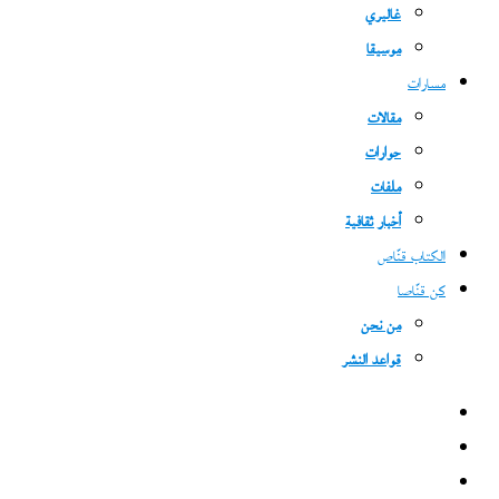
غاليري
موسيقا
مسارات
مقالات
حوارات
ملفات
أخبار ثقافية
الكتاب قنّاص
كن قنّاصا
من نحن
قواعد النشر
فيسبوك
‫X
‫YouTube