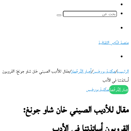
ملخص
الموقع
بحث
RSS
عن
القائمة
منصة قنّاص الثقافية
بحث
عن
الرئيسية
/
مكتبة بورخيس
/
أحبار التُرجُمان
/
مقال للأديب الصيني خان شاو جونغ: القرويون
أساتذتنا في الأدب
أحبار التُرجُمان
مكتبة بورخيس
مقال للأديب الصيني خان شاو جونغ:
القرويون أساتذتنا في الأدب