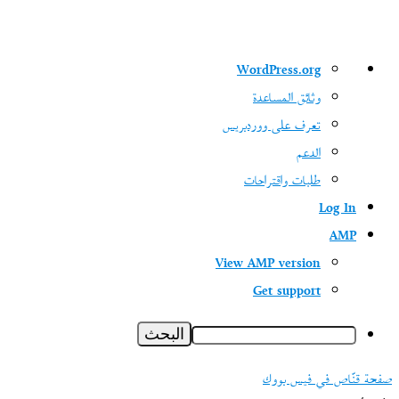
نبذة
WordPress.org
عن
وثائق المساعدة
ووردبريس
تعرف على ووردبريس
الدعم
طلبات واقتراحات
Log In
AMP
View AMP version
Get support
البحث
صفحة قنّاص في فيس بووك