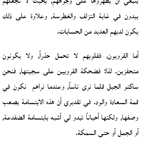
ينبغي أن يظهروها على وجوههم، بحيث لا تجعلهم
يبدون في غاية التزلف والغطرسة، وعلاوة على ذلك
يكون لديهم العديد من الحسابات.
أما القرويون، فقلوبهم لا تحمل حذراً، ولا يكونون
متحفزين. لذا؛ فضحكة القرويين على سجيتها، فنحن
ساكنو الجبل قلما نرى ناساً، وعندما نراهم نكون في
قمة السعادة والود. في تقديري أن هذه الابتسامة يصعب
وصفها، ولكنها أحياناً تبدو لي أشبه بابتسامة الضفدعة،
أو الجمل أو حتى السمكة.