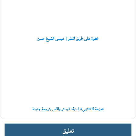
ن
|
ي
عيسى
ب
الشيخ
و
حسن
ع
ل
ي
خطوة على طريق النشر | عيسى الشيخ حسن
ا
ل
«مزحة
عُ
لا
م
تنتهي»
ا
لـِ
ن
ديڤد
ي
فوستر
ة
والاس
بترجمة
جديدة
«مزحة لا تنتهي» لـِ ديڤد فوستر والاس بترجمة جديدة
تعليق