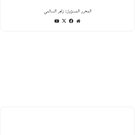
ا
ل
المحرر المسؤول: زاهر السالمي
ا
ج
موقع
فيسبوك
‫X
‫YouTube
ت
الويب
م
ا
ع
ي
و
ا
ل
س
ي
ا
س
ي
ل
ق
ب
خطوة
ي
على
ل
ة
طريق
ب
النشر