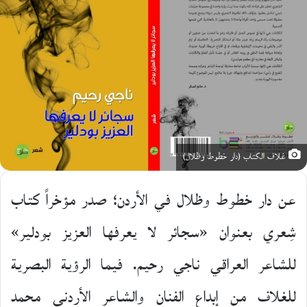
غلاف الكتاب (دار خطوط وظلال)
عن دار خطوط وظلال في الأردن؛ صدر مؤخراً كتاب
شِعري بعنوان «سجائر لا يعرفها العزيز بودلير»
للشاعر العراقي ناجي رحيم. فيما الرؤية البصرية
للغلاف من إبداع الفنان والشاعر الأردني محمد