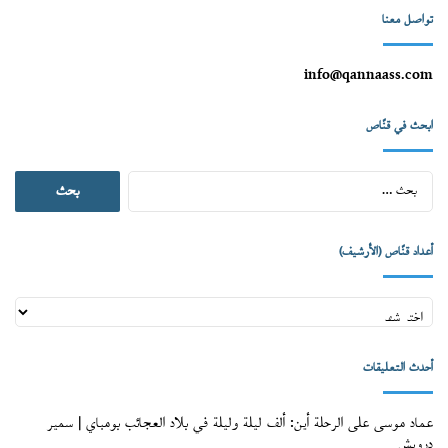
تواصل معنا
info@qannaass.com
ابحث في قنّاص
البحث
عن:
أعداد قنّاص (الأرشيف)
أعداد
قنّاص
(الأرشيف)
أحدث التعليقات
عماد موسى
على
الرحلة أين: ألف ليلة وليلة في بلاد العجائب بومباي | سمير
درويش