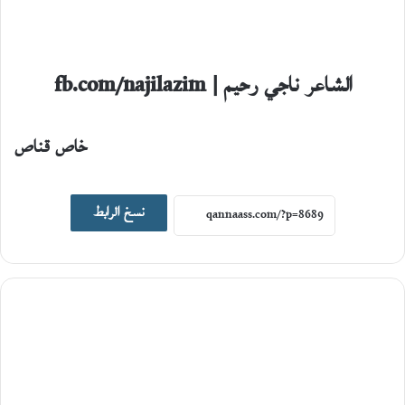
الشاعر ناجي رحيم | fb.com/najilazim
خاص قناص
اصدارات جديدة
نسخ الرابط
19
يونيو،
2026
ا
ل
ت
ا
ر
ي
خ