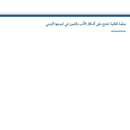
مِنصّة ثقافية تنفتح على أشكال الأدب والفنون في تَمَوجها الزمني