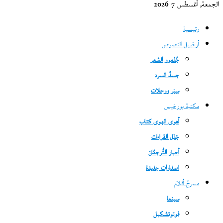
الجمعة, أغسطس 7 2026
رئيسية
أرخبيل النصوص
جُذمور الشعر
جسدُ السرد
سِيَر ورحلات
مكتبة بورخيس
أهوى الهوى كتاب
جَدَل القراءات
أحبار التُّرجمُان
اصدارات جديدة
مسرحُ أفلام
سينما
فوتوتشكيل