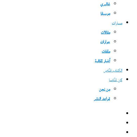
غاليري
موسيقا
مسارات
مقالات
حوارات
ملفات
أخبار ثقافية
الكتاب قنّاص
كن قنّاصا
من نحن
قواعد النشر
فيسبوك
‫X
‫YouTube