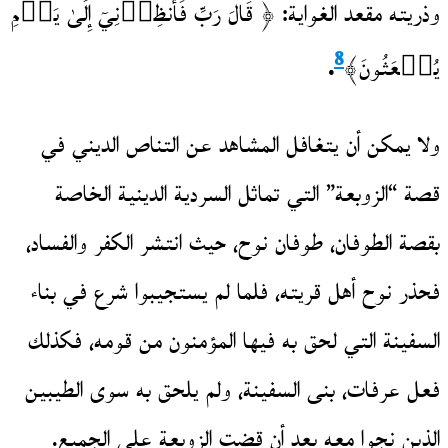
وذريته مقعد الغواية: ﴿ قَالَ رَبِّ فَأَنظِرۡنِيٓ إِلَىٰ يَوۡمِ
8
يُبۡعَثُونَ﴾
.
ولا يمكن أن يتغافل المشاهد عن التناص الديني في
قصة “الزوبعة” التي تماثل السردية الدينية الخاصة
بقصة الطوفان، طوفان نوح، حيث انتشر الكفر والفساد،
فحذر نوح أهل قريته، فلما لم يستجيبوا شرع في بناء
السفينة التي لحق به فيها المؤمنون من قومه، فكذلك
فعل عرفات، بنى السفينة، ولم يلحق به سوى الطيبين
الذين نجوا معه بعد أن قضت الزوبعة على الجميع.