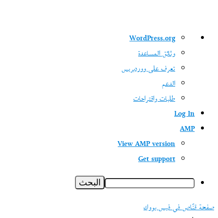
نبذة
WordPress.org
عن
وثائق المساعدة
ووردبريس
تعرف على ووردبريس
الدعم
طلبات واقتراحات
Log In
AMP
View AMP version
Get support
البحث
صفحة قنّاص في فيس بووك