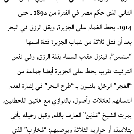
الثاني الذي حكم مصر في الفترة من 1892 ـ حتى
1914. يحط الغمام على الجزيرة، ويقل الرزق في البحر
بعد أن قتل ثلاثة من شباب الجزيرة فتاة اسمها
“سندس”، فينزل عقاب السماء بقلة الرزق، وفي نفس
التوقيت تقريبا يحط على الجزيرة أيضا جماعة من
“الغجر” الرحّل، يلقبون بـ “طرح البحر” في إشارة لعدم
انتسابهم لعائلات وأصول. بالتوازي مع هاتين اللحظتين،
يموت الشيخ “مَدْيَن” العارف بالله، وقبل رحيله يأتي
بتلاميذه أو حواريه الثلاثة ويوصيهم: “مُحَارب” الذي