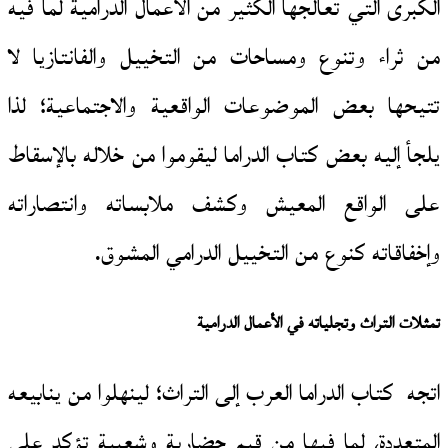
الكبرى التي تعالجها الكثير من الأعمال الدرامية لما فيه
من ثراء وتنوع ومساحات من التخييل والفانتازيا لا
تتيحها بعض الموضوعات الواقعية والاجتماعية؛ لذا
يلجأ إليه بعض كتاب الدراما ليقوموا من خلاله بالإسقاط
على الواقع المعيش وكشف ملابساته وانتصاراته
وإخفاقاته كنوع من التخييل الدرامي المشوق.
تمثلات التراث وتجلياته في الأعمال الدرامية
اتجه كتاب الدراما العرب إلى التراث؛ لينهلوا من ينابيعه
المتعددة، لما فيها من قيم حضارية وشعبية تؤكد على