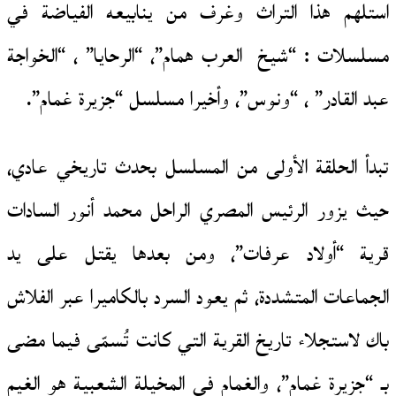
استلهم هذا التراث وغرف من ينابيعه الفياضة في
مسلسلات : “شيخ العرب همام”، “الرحايا” ، “الخواجة
عبد القادر” ، “ونوس”، وأخيرا مسلسل “جزيرة غمام”.
تبدأ الحلقة الأولى من المسلسل بحدث تاريخي عادي،
حيث يزور الرئيس المصري الراحل محمد أنور السادات
قرية “أولاد عرفات”، ومن بعدها يقتل على يد
الجماعات المتشددة، ثم يعود السرد بالكاميرا عبر الفلاش
باك لاستجلاء تاريخ القرية التي كانت تُسمّى فيما مضى
بـ “جزيرة غمام”، والغمام في المخيلة الشعبية هو الغيم