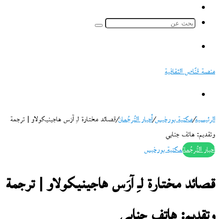
ملخص
الموقع
بحث
RSS
عن
القائمة
منصة قنّاص الثقافية
بحث
عن
الرئيسية
/
مكتبة بورخيس
/
أحبار التُرجُمان
/
قصائد مختارة لـِ آرَس هاجينيكولاو | ترجمة
وتقديم: هاتف جنابي
أحبار التُرجُمان
مكتبة بورخيس
قصائد مختارة لـِ آرَس هاجينيكولاو | ترجمة
وتقديم: هاتف جنابي