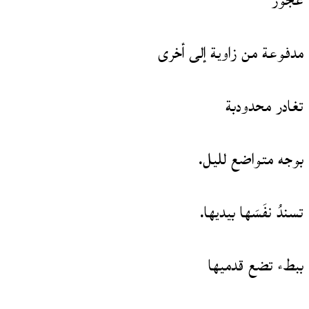
عجوز
مدفوعة من زاوية إلى أخرى
تغادر محدودبة
بوجه متواضع لليل.
تسندُ نفَسَها بيديها.
ببطء تضع قدميها