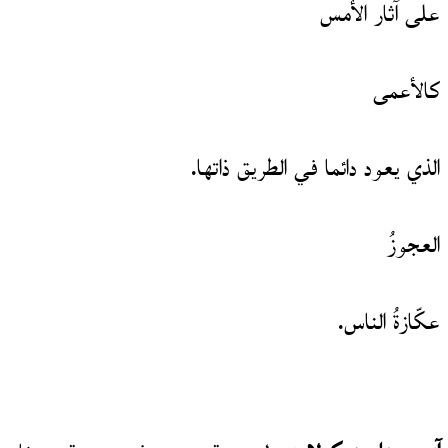
على آثار الأمس
كالأعمى
الذي يعود دائما في الطريق ذاتها.
العجوزُ
عكّازةُ الناس.