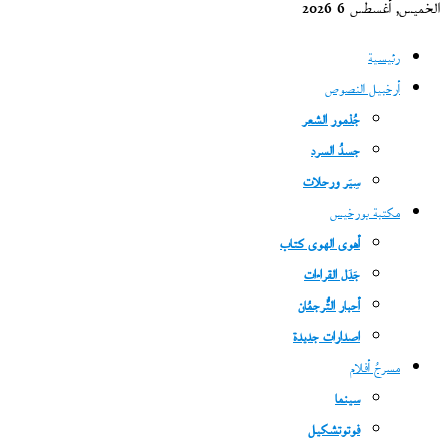
الخميس, أغسطس 6 2026
رئيسية
أرخبيل النصوص
جُذمور الشعر
جسدُ السرد
سِيَر ورحلات
مكتبة بورخيس
أهوى الهوى كتاب
جَدَل القراءات
أحبار التُّرجمُان
اصدارات جديدة
مسرحُ أفلام
سينما
فوتوتشكيل