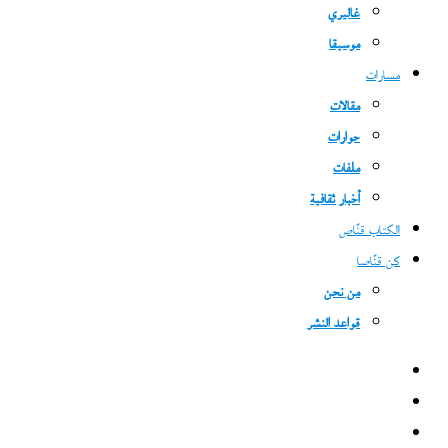
غاليري
موسيقا
مسارات
مقالات
حوارات
ملفات
أخبار ثقافية
الكتاب قنّاص
كن قنّاصا
من نحن
قواعد النشر
فيسبوك
‫X
‫YouTube