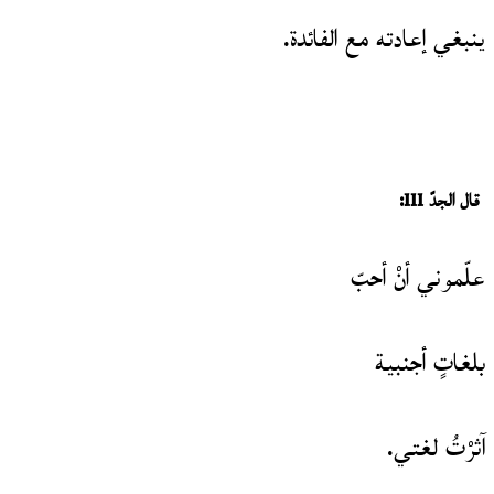
ينبغي إعادته مع الفائدة.
قال الجدّ III:
علّموني أنْ أحبّ
بلغاتٍ أجنبية
آثرْتُ لغتي.