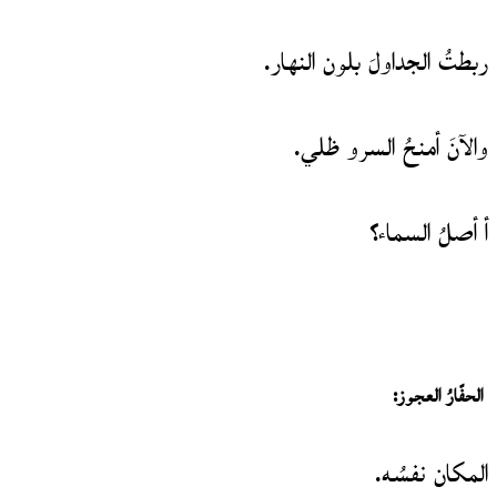
ربطتُ الجداولَ بلون النهار.
والآنَ أمنحُ السرو ظلي.
أ أصلُ السماء؟
الحفّارُ العجوز
:
المكان نفسُه.