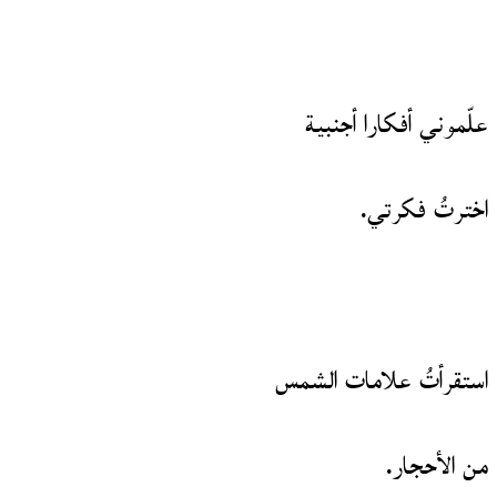
علّموني أفكارا أجنبية
اخترتُ فكرتي.
استقرأتُ علامات الشمس
من الأحجار.