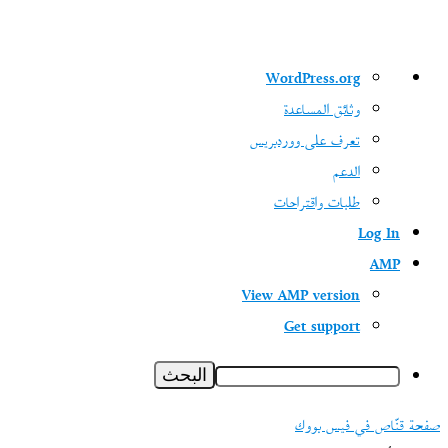
نبذة
WordPress.org
عن
وثائق المساعدة
ووردبريس
تعرف على ووردبريس
الدعم
طلبات واقتراحات
Log In
AMP
View AMP version
Get support
البحث
صفحة قنّاص في فيس بووك