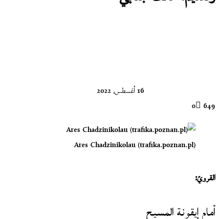
تابع
على
X
16 أغسطس، 2022
0
649
Ares Chadzinikolau (trafika.poznan.pl)
القرويّ:
أمام إيقونة المسيح