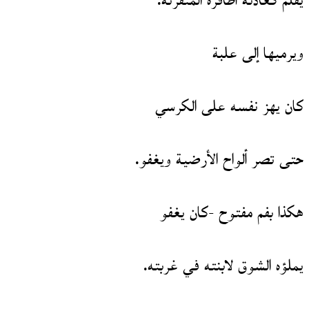
يُقلّم كعادته أظافره المتقرنّة.
ويرميها إلى علبة
كان يهز نفسه على الكرسي
حتى تصر ألواح الأرضية ويغفو.
هكذا بفم مفتوح -كان يغفو
يملؤه الشوق لابنته في غربته.