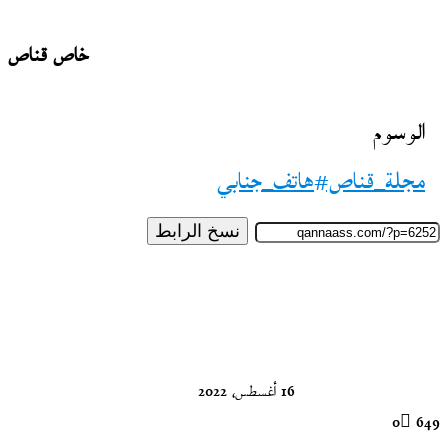
خاص قناص
الوسوم
مجلة_قناص#هاتف_جنابي
نسخ الرابط
تابع
على
X
16 أغسطس، 2022
0
649