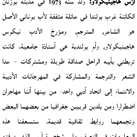
آرَس هاجينيكولاو:
ولد سنة 1973 في مدينة بوزنان
الكائنة غرب بولندا في عائلة مثقفة لأب يوناني الأصل
هو الشاعر، المترجم، ومؤرخ الأدب نيكوس
هاجينيكولاو، وأم بولندية هي أستاذة جامعية. كانت
تربطني بأبيه الراحل صداقة طويلة ومشتركات – عدا
الشعر والترجمة والمشاركة في المهرجانات الأدبية
والانتماء إلى اتحاد أدبي واحد- من بينها أننا مهاجران
اضطرارا ومن بلدين قريبين جغرافيا من بعضهما البعض
وتجمعهما روابط ثقافية قديمة. ستسعفنا هذه
المعلومات في التعرف على شخصية آرس الذي عرفته