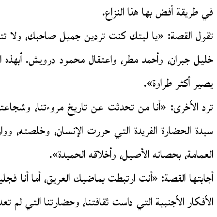
في طريقة أفض بها هذا النزاع.
تقول القصة: «يا ليتك كنت تردين جميل صاحبك، ولا تتسب
خليل جبران، وأحمد مطر، واعتقال محمود درويش. أبهذه ال
يصير أكثر طراوة».
ترد الأخرى: «أنا من تحدثت عن تاريخ مروءتنا، وشجاعتنا، 
سيدة الحضارة الفريدة التي حررت الإنسان، وخلصته، وو
العمامة، بحصانه الأصيل، وأخلاقه الحميدة».
أجابتها القصة: «أنت ارتبطت بماضيك العريق، أما أنا فجل
الأفكار الأجنبية التي داست ثقافتنا، وحضارتنا التي لم تع