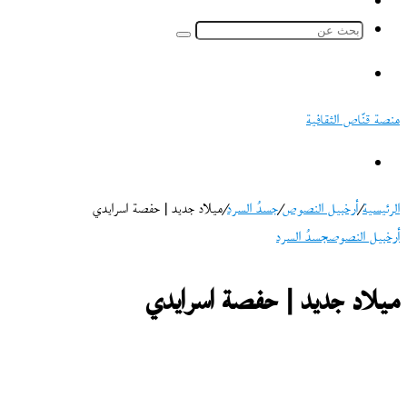
ملخص
الموقع
بحث
RSS
عن
القائمة
منصة قنّاص الثقافية
بحث
عن
الرئيسية
/
أرخبيل النصوص
/
جسدُ السرد
/
ميلاد جديد | حفصة اسرايدي
أرخبيل النصوص
جسدُ السرد
ميلاد جديد | حفصة اسرايدي
تابع
على