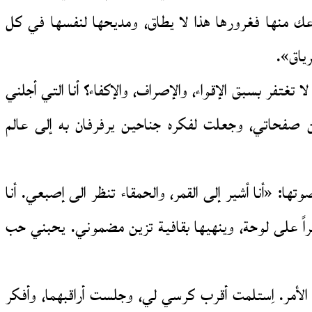
عك منها فغرورها هذا لا يطاق، ومديحها لنفسها في كل
رياق».
غتفر بسبق الإقواء، والإصراف، والإكفاء؟ أنا التي أجلني
بين صفحاتي، وجعلت لفكره جناحين يرفرفان به إلى عالم
ا: «أنا أشير إلى القمر، والحمقاء تنظر الى إصبعي. أنا
ً على لوحة، وينهيها بقافية تزين مضموني. يحبني حب
 الأمر. اِستلمت أقرب كرسي لي، وجلست أراقبهما، وأفكر