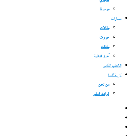
غاليري
موسيقا
مسارات
مقالات
حوارات
ملفات
أخبار ثقافية
الكتاب قنّاص
كن قنّاصا
من نحن
قواعد النشر
فيسبوك
‫X
‫YouTube