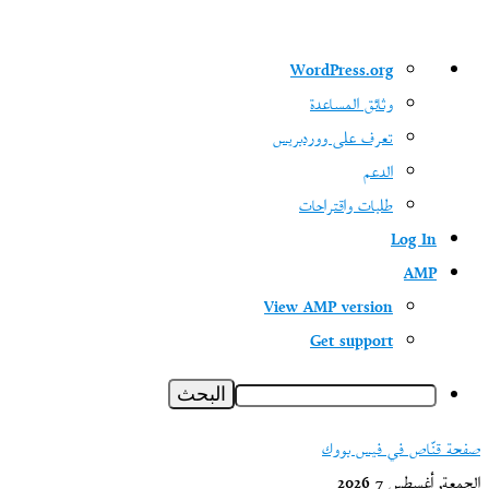
نبذة
WordPress.org
عن
وثائق المساعدة
ووردبريس
تعرف على ووردبريس
الدعم
طلبات واقتراحات
Log In
AMP
View AMP version
Get support
البحث
صفحة قنّاص في فيس بووك
الجمعة, أغسطس 7 2026