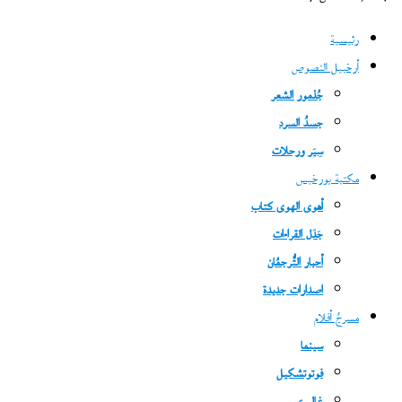
رئيسية
أرخبيل النصوص
جُذمور الشعر
جسدُ السرد
سِيَر ورحلات
مكتبة بورخيس
أهوى الهوى كتاب
جَدَل القراءات
أحبار التُّرجمُان
اصدارات جديدة
مسرحُ أفلام
سينما
فوتوتشكيل