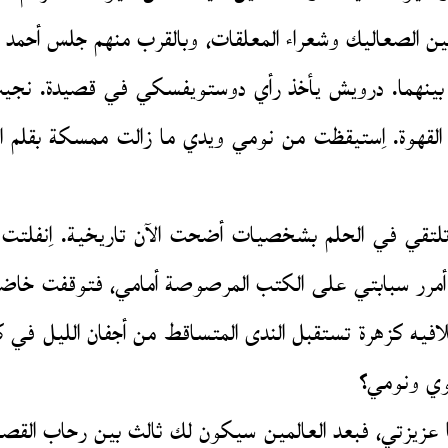
بين الصعاليك وشعراء المعلقات، وبالقرب منهم جلس أحمد م
بينهما. درويش يأخذ رأي دوستويفسكي في قصيدة. نجيب
 القهوة. اِستيقظت من نومي ويدي ما زالت ممسكة بقلم 
وتلتقي في الحلم بشخصيات أضحت الآن تاريخية. اِنفل
 أمرر سبابتي على الكتب المرصوصة أمامي، فتوقفت خا
يه كزهرة تستقبل الندى المتساقط من أجفان الليل في كب
وي ونومي؟
ا عزيزتي، فبعد العالمين سيكون لك ثالث بين رحاب القصة