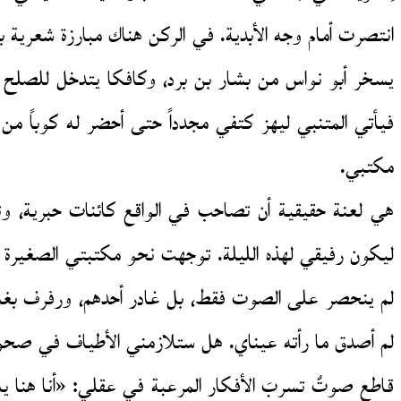
انتصرت أمام وجه الأبدية. في الركن هناك مبارزة شعرية 
يسخر أبو نواس من بشار بن برد، وكافكا يتدخل للصلح 
فيأتي المتنبي ليهز كتفي مجدداً حتى أحضر له كوباً من
مكتبي.
هي لعنة حقيقية أن تصاحب في الواقع كائنات حبرية، 
ليكون رفيقي لهذه الليلة. توجهت نحو مكتبتي الصغيرة
لم ينحصر على الصوت فقط، بل غادر أحدهم، ورفرف بغلاف
لم أصدق ما رأته عيناي. هل ستلازمني الأطياف في صح
قاطع صوتٌ تسربَ الأفكار المرعبة في عقلي: «أنا هنا ي