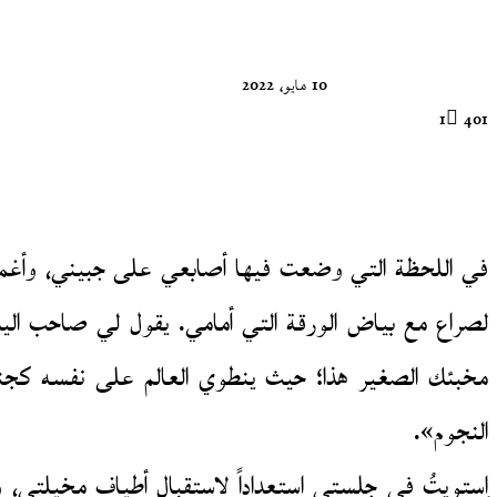
X
10 مايو، 2022
1
401
في اللحظة التي وضعت فيها أصابعي على جبيني، وأغمض
لصراع مع بياض الورقة التي أمامي. يقول لي صاحب اليد
مخبئك الصغير هذا؛ حيث ينطوي العالم على نفسه كجنين 
النجوم».
اِستويتُ في جلستي استعداداً لاستقبال أطياف مخيلتي، 