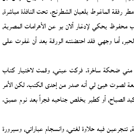
طر رفقة الماغوط يلعبان الشطرنج. تحت النافذة مباشرة،
 محفوظ يحكي لإدغار ألان بو عن الأهرامات المصرية،
الحبر، أما وجهي فقد احتضنته الورقة بعد أن غفوت على
تت مني ضحكة ساخرة. فركت عيني، وقمت لاختيار كتاب
ضعة لصوت هيئ لي أنه صدر من إحدى الكتب. لكن الأمر
د الصباح، أو كطير يخلص جناحيه فجراً بعد نوم عميق.
، تتجرعين فيه حلاوة لغتي، وانسجام عباراتي، وسيرورة