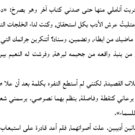
ن اقتربت أناملي منها حتى صدني كتاب آخر وهو يصرخ: «د
 اِعتليتُ عرش الأدب بكل استحقاق، وكنت لداء الخلجات الت
اضيك من ايطاء، وتضمين، وسناد؟ أتنكرين جرائمك التي لا ت
ت كل من ينبذ واقعه من جحيمه لبرهة، وفرشت له النعيم 
القصيدة، لكنني لم أستطع التفوه بكلمة بعد أن علا صوته
يرعاني كنقطة وفاصلة، ينظم بهما نصوصي. يرسمني شعرا
للسماء».
نين أدبيين. علت أصواتهما، فلم أعد قادرة على استيعاب