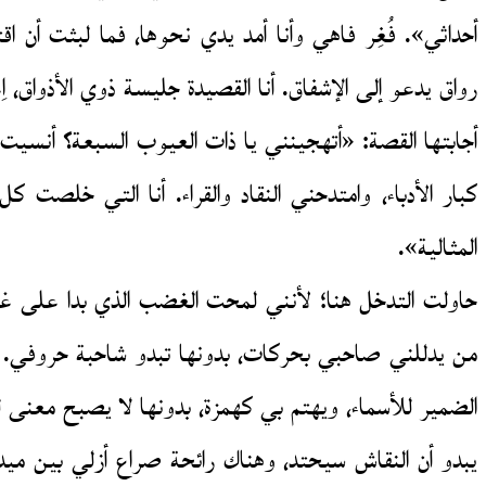
أحداثي». فُغِر فاهي وأنا أمد يدي نحوها، فما لبثت أ
رواق يدعو إلى الإشفاق. أنا القصيدة جليسة ذوي الأذواق،
أجابتها القصة: «أتهجينني يا ذات العيوب السبعة؟ أنسيت م
كبار الأدباء، وامتدحني النقاد والقراء. أنا التي خلص
المثالية».
حاولت التدخل هنا؛ لأنني لمحت الغضب الذي بدا على غلاف 
من يدللني صاحبي بحركات، بدونها تبدو شاحبة حروفي. 
الضمير للأسماء، ويهتم بي كهمزة، بدونها لا يصبح معنى 
يبدو أن النقاش سيحتد، وهناك رائحة صراع أزلي بين ميدا