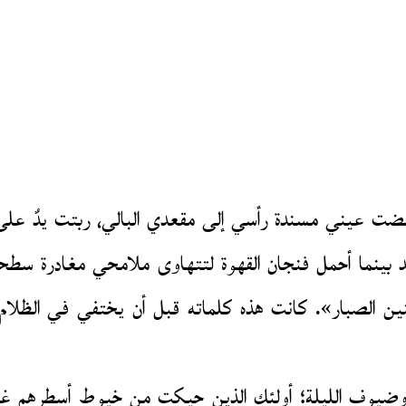
ت عيني مسندة رأسي إلى مقعدي البالي، ربتت يدٌ على
 بينما أحمل فنجان القهوة لتتهاوى ملامحي مغادرة سطح
الصبار». كانت هذه كلماته قبل أن يختفي في الظلام م
وضيوف الليلة؛ أولئك الذين حيكت من خيوط أسطرهم غيوم